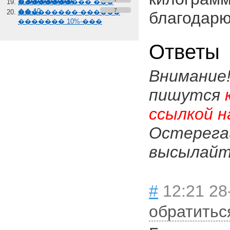
� �������
����������� ���
��-10
7
���������-������
благодарю 
������� 10%-���
Ответы
Внимание
пишутся
ссылкой н
Остерега
высылайте
#
12:21 28-
обратитьс