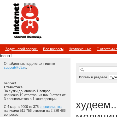
Internet
Скорая помощь
Задать свой вопрос.
Все вопросы
Неотвеченные
С ответами 
banner1
О найденных недочетах пишите
support@03.ru
.
Искать в разделе
banner3
Статистика
За сутки добавлено 1 вопрос,
написано 19 ответов, из них 0 ответ от
3 специалистов в 1 конференции.
худеем...
С 4 марта 2000-го 375
специалистов
написали 511 756 ответов на 2 329 486
медицин
вопросов