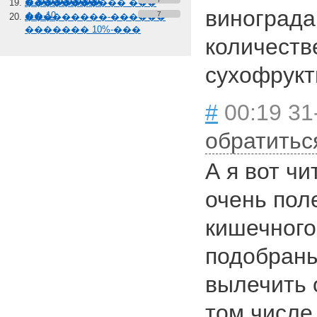
� �������
����������� ���
винограда
��-10
7
���������-������
������� 10%-���
количеств
сухофрукт
#
00:19 31
обратитьс
А я вот ч
очень пол
кишечного
подобраны
вылечить 
том числе 