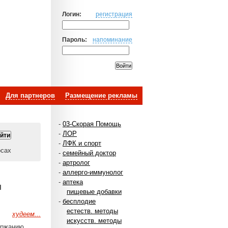
Логин:
регистрация
Пароль:
напоминание
Для партнеров
Размещение рекламы
-
03-Скорая Помощь
-
ЛОР
-
ЛФК и спорт
осах
-
семейный доктор
-
артролог
-
аллерго-иммунолог
-
аптека
н
пищевые добавки
-
бесплодие
естеств. методы
худеем...
искусств. методы
ержанию