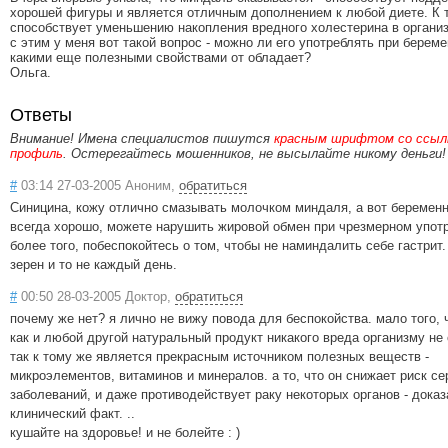
хорошей фигуры и является отличным дополнением к любой диете. К 
способствует уменьшению накопления вредного холестерина в организ
с этим у меня вот такой вопрос - можно ли его употреблять при береме
какими еще полезными свойствами от обладает?
Ольга.
Ответы
Внимание! Имена специалистов пишутся
красным шрифтом со ссылк
профиль
. Остерегайтесь мошенников, не высылайте никому деньги!
#
03:14 27-03-2005 Аноним,
обратиться
Синицина, кожу отлично смазывать молочком миндаля, а вот беременн
всегда хорошо, можете нарушить жировой обмен при чрезмерном упот
более того, побеспокойтесь о том, чтобы не наминдалить себе гастрит
зерен и то не каждый день.
#
00:50 28-03-2005 Доктор,
обратиться
почему же нет? я лично не вижу повода для беспокойства. мало того,
как и любой другой натуральный продукт никакого вреда организму не 
так к тому же является прекрасным источником полезных веществ -
микроэлементов, витаминов и минералов. а то, что он снижает риск с
заболеваний, и даже противодействует раку некоторых органов - дока
клинический факт. ..
кушайте на здоровье! и не болейте : )