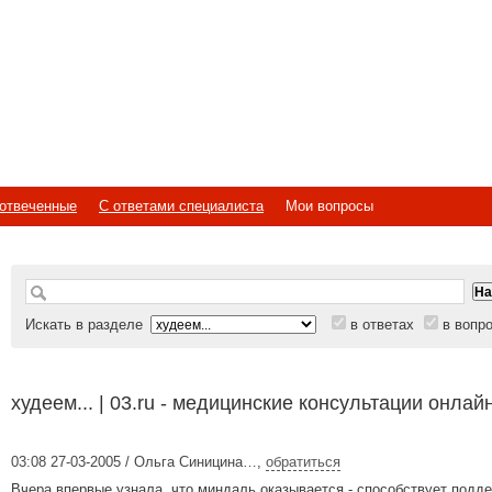
отвеченные
С ответами специалиста
Мои вопросы
Искать в разделе
в ответах
в вопр
худеем... | 03.ru - медицинские консультации онлай
03:08 27-03-2005 / Ольга Синицина…
,
обратиться
Вчера впервые узнала, что миндаль оказывается - способствует подд