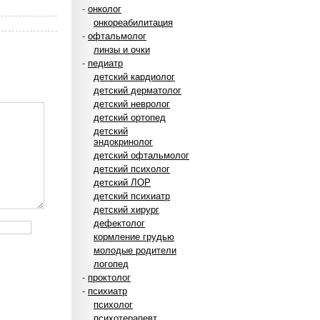
-
онколог
онкореабилитация
-
офтальмолог
линзы и очки
-
педиатр
детский кардиолог
детский дерматолог
детский невролог
детский ортопед
детский
эндокринолог
детский офтальмолог
детский психолог
детский ЛОР
детский психиатр
детский хирург
дефектолог
кормление грудью
молодые родители
логопед
-
проктолог
-
психиатр
психолог
психотерапевт