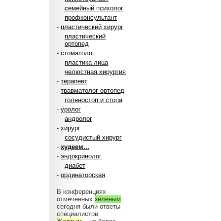
семейный психолог
профконсультант
-
пластический хирург
пластический
ортопед
-
стоматолог
пластика лица
челюстная хирургия
-
терапевт
-
травматолог-ортопед
голеностоп и стопа
-
уролог
андролог
-
хирург
сосудистый хирург
-
худеем...
-
эндокринолог
диабет
-
ординаторская
В конференциях
отмеченных
зеленым
сегодня были ответы
специалистов.