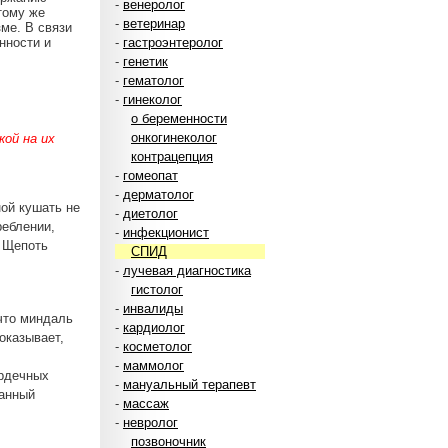
-
венеролог
тому же
-
ветеринар
ме. В связи
нности и
-
гастроэнтеролог
-
генетик
-
гематолог
-
гинеколог
о беременности
онкогинеколог
ой на их
контрацепция
-
гомеопат
-
дерматолог
ой кушать не
-
диетолог
реблении,
-
инфекционист
. Щепоть
СПИД
-
лучевая диагностика
гистолог
-
инвалиды
 что миндаль
-
кардиолог
оказывает,
-
косметолог
-
маммолог
ердечных
-
мануальный терапевт
занный
-
массаж
-
невролог
позвоночник