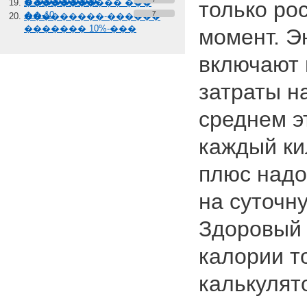
� �������
����������� ���
только рос
��-10
7
���������-������
������� 10%-���
момент. Э
включают 
затраты н
среднем эт
каждый ки
плюс надо
на суточн
Здоровый 
калории т
калькулято