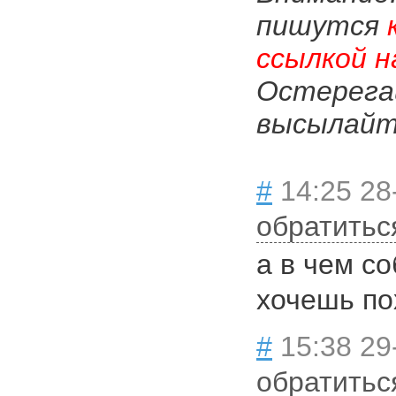
пишутся
ссылкой н
Остерега
высылайте
#
14:25 28
обратитьс
а в чем с
хочешь по
#
15:38 29
обратитьс