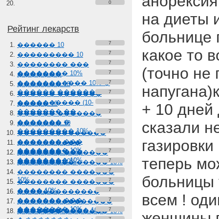
анорексия
0
на диеты и
Рейтинг лекарств
больнице 
7
������ 10
какое то 
7
��������� 10
7
�������� ���
(точно не 
�������� 10%
7
�������
����������� 10% �
7
������� 10
напугана)
������ �������
7
������ �������
���������� (10-
7
����� 10
+ 10 дней 
������� ��
7
������ �������
������� �
7
сказали не
������� 10
��������� 10%
7
��������������
газировки 
������� ���
7
����������
�������� 10%
������� ���
7
������� �������
теперь мо
�������� 10%
������� 10%
7
��������� ����� 10%
7
�������� �������
больницы 
10%
7
�������� �������
���� 10%
7
�������������
всем ! оди
������� ���
7
���������������
�������� 10%
��� �������� 10%
7
������� ������� 10%
женщины п
7