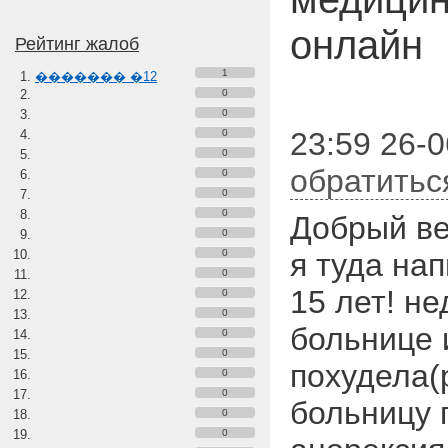
онлайн
Рейтинг жалоб
1
������� �12
0
0
23:59 26-0
0
0
обратитьс
0
0
0
Добрый ве
0
0
я туда нап
0
15 лет! н
0
0
больнице и
0
0
похудела(р
0
0
больницу 
0
0