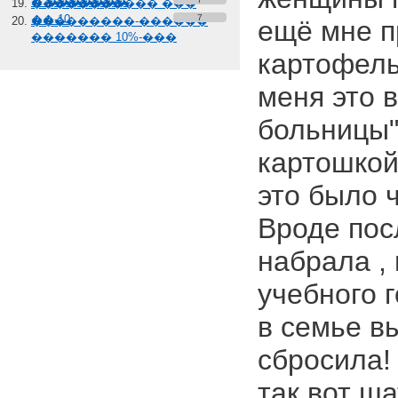
� �������
����������� ���
��-10
7
���������-������
ещё мне п
������� 10%-���
картофель 
меня это в
больницы"
картошкой
это было 
Вроде пос
набрала ,
учебного г
в семье вы
сбросила!
так вот ш