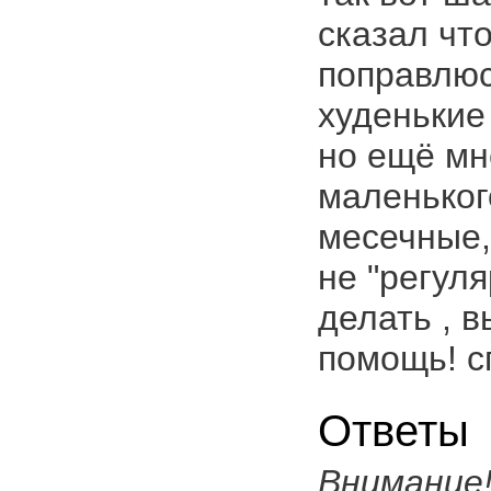
сказал что
поправлюсь
худенькие
но ещё мн
маленьког
месечные,
не "регул
делать , 
помощь! с
Ответы
Внимание