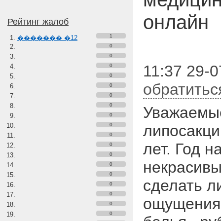
онлайн
Рейтинг жалоб
1
������� �12
0
0
11:37 29-0
0
0
обратитьс
0
0
0
Уважаемые
0
0
липосакцию
0
лет. Год н
0
0
некрасивы
0
0
сделать л
0
0
ощущениям
0
0