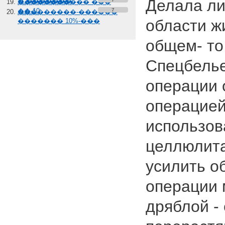
Делала ли
� �������
����������� ���
��-10
7
���������-������
области жи
������� 10%-���
общем- то
Спецбелье
операции 
операцией
использов
целлюлита
усилить о
операции 
дряблой -