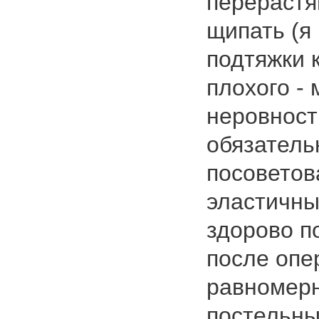
перерастя
щипать (я
подтяжки 
плохого - 
неровности
обязатель
посоветов
эластичны
здорово п
после опе
равномерн
постельны