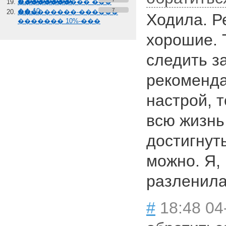
� �������
����������� ���
��-10
7
���������-������
Ходила. Р
������� 10%-���
хорошие. 
следить з
рекоменда
настрой, т
всю жизнь
достигнут
можно. Я,
разленила
#
18:48 04