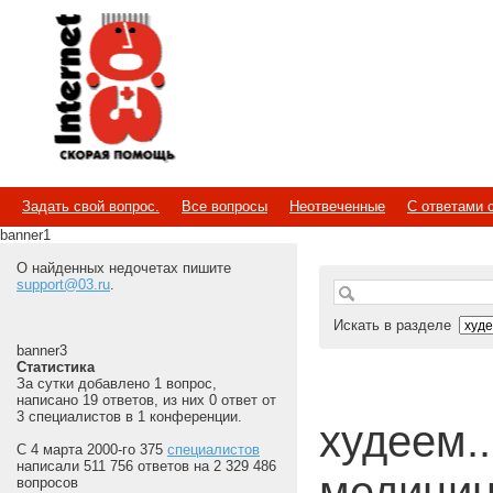
Internet
Скорая помощь
Задать свой вопрос.
Все вопросы
Неотвеченные
С ответами 
banner1
О найденных недочетах пишите
support@03.ru
.
Искать в разделе
banner3
Статистика
За сутки добавлено 1 вопрос,
написано 19 ответов, из них 0 ответ от
3 специалистов в 1 конференции.
худеем...
С 4 марта 2000-го 375
специалистов
написали 511 756 ответов на 2 329 486
медицин
вопросов