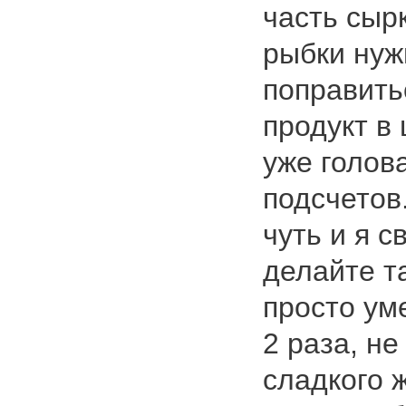
часть сыр
рыбки нуж
поправить
продукт в
уже голова
подсчетов
чуть и я с
делайте т
просто ум
2 раза, н
сладкого ж