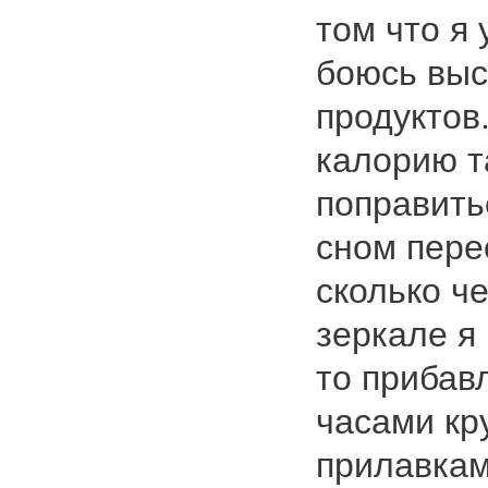
том что я
боюсь вы
продуктов
калорию т
поправить
сном пере
сколько че
зеркале я
то прибав
часами кр
прилавкам