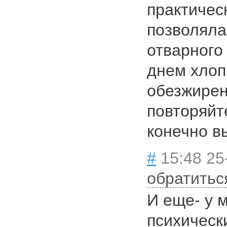
практическ
позволяла
отварного
днем хлоп
обезжирен
повторяйт
конечно в
#
15:48 25
обратитьс
И еще- у 
психическ