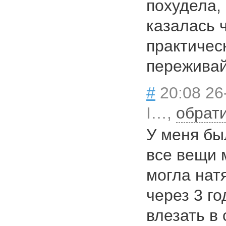
похудела,
казалась ч
практическ
переживайт
#
20:08 26
I…,
обрат
У меня бы
все вещи 
могла натя
через 3 го
влезать в 