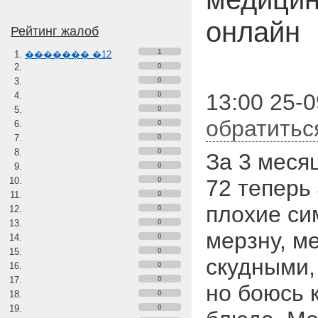
онлайн
Рейтинг жалоб
1
������� �12
0
0
13:00 25-0
0
0
обратитьс
0
0
0
За 3 месяц
0
0
72 теперь
0
плохие си
0
0
мерзну, м
0
0
скудными,
0
0
но боюсь 
0
0