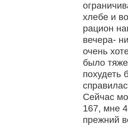
ограничив
хлебе и в
рацион на
вечера- н
очень хот
было тяже
похудеть 
справилас
Сейчас мой
167, мне 4
прежний в