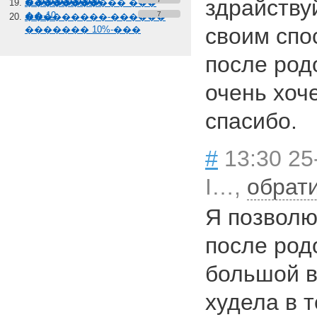
здрайству
� �������
����������� ���
��-10
7
���������-������
своим спо
������� 10%-���
после родо
очень хоч
спасибо.
#
13:30 25
I…,
обрат
Я позволю 
после род
большой в
худела в т