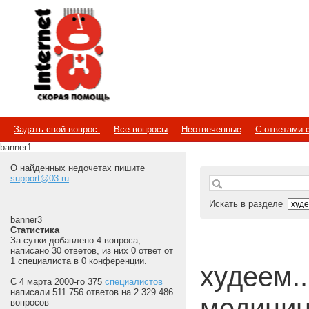
Internet
Скорая помощь
Задать свой вопрос.
Все вопросы
Неотвеченные
С ответами 
banner1
О найденных недочетах пишите
support@03.ru
.
Искать в разделе
banner3
Статистика
За сутки добавлено 4 вопроса,
написано 30 ответов, из них 0 ответ от
1 специалиста в 0 конференции.
худеем...
С 4 марта 2000-го 375
специалистов
написали 511 756 ответов на 2 329 486
медицин
вопросов