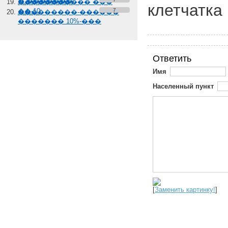
� �������
����������� ���
клетчатка
��-10
7
���������-������
������� 10%-���
Ответить
Имя
Населенный пункт
[
Заменить картинку!
]