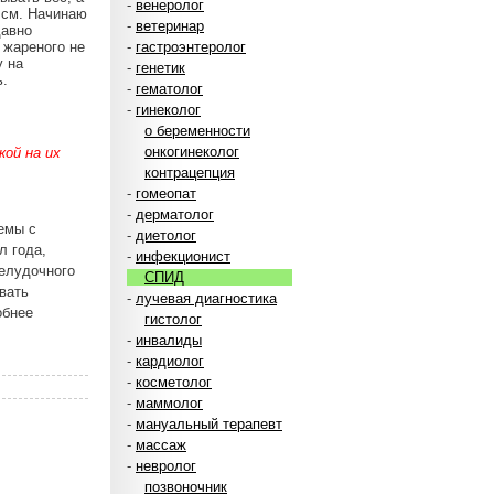
-
венеролог
9 см. Начинаю
-
ветеринар
давно
 жареного не
-
гастроэнтеролог
у на
-
генетик
ь.
-
гематолог
-
гинеколог
о беременности
онкогинеколог
ой на их
контрацепция
-
гомеопат
-
дерматолог
емы с
-
диетолог
л года,
-
инфекционист
елудочного
СПИД
вать
-
лучевая диагностика
обнее
гистолог
-
инвалиды
-
кардиолог
-
косметолог
-
маммолог
-
мануальный терапевт
-
массаж
-
невролог
позвоночник