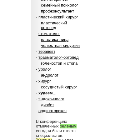
семейный психолог
профконсультант
-
пластический хирург
пластический
ортопед
-
стоматолог
пластика лица
челюстная хирургия
-
терапевт
-
травматолог-ортопед
голеностоп и стопа
-
уролог
андролог
-
хирург
сосудистый хирург
-
худеем...
-
эндокринолог
диабет
-
ординаторская
В конференциях
отмеченных
зеленым
сегодня были ответы
специалистов.