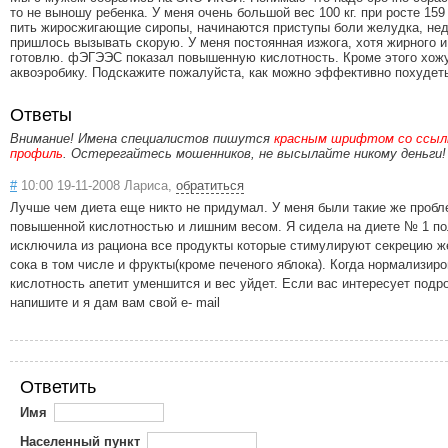
то не выношу ребенка. У меня очень большой вес 100 кг. при росте 15
пить жиросжигающие сиропы, начинаются приступы боли желудка, не
пришлось вызывать скорую. У меня постоянная изжога, хотя жирного и
готовлю. фЭГЭЭС показал повышенную кислотность. Кроме этого хож
аквоэробику. Подскажите пожалуйста, как можно эффективно похудет
Ответы
Внимание! Имена специалистов пишутся
красным шрифтом со ссылк
профиль
. Остерегайтесь мошенников, не высылайте никому деньги!
#
10:00 19-11-2008 Лариса,
обратиться
Лучше чем диета еще никто не придумал. У меня были такие же пробл
повышенной кислотностью и лишним весом. Я сидела на диете № 1 по
исключила из рациона все продукты которые стимулируют секрецию ж
сока в том числе и фрукты(кроме печеного яблока). Когда нормализиро
кислотность апетит уменшится и вес уйдет. Если вас интересует подр
напишите и я дам вам свой e- mail
Ответить
Имя
Населенный пункт