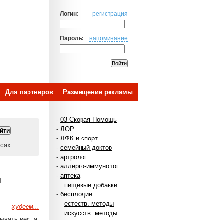
Логин:
регистрация
Пароль:
напоминание
Для партнеров
Размещение рекламы
-
03-Скорая Помощь
-
ЛОР
-
ЛФК и спорт
осах
-
семейный доктор
-
артролог
-
аллерго-иммунолог
-
аптека
н
пищевые добавки
-
бесплодие
естеств. методы
худеем...
искусств. методы
ывать вес, а