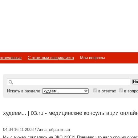
отвеченные
С ответами специалиста
Мои вопросы
Искать в разделе
в ответах
в вопр
худеем... | 03.ru - медицинские консультации онлай
04:34 16-11-2008 / Анна
,
обратиться
Мы с мужем собрались на ЭКО ИКСИ. Понимаю что надо срочно сбрас