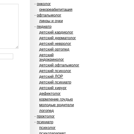
-
онколог
онкореабилитация
-
офтальмолог
линзы и очки
-
педиатр
детский кардиолог
детский дерматолог
детский невролог
детский ортопед
детский
эндокринолог
детский офтальмолог
детский психолог
детский ЛОР
детский психиатр
детский хирург
дефектолог
кормление грудью
молодые родители
логопед
-
проктолог
-
психиатр
психолог
психотерапевт