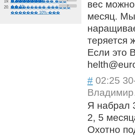
� �������
����������� ���
вес можно,
��-10
7
���������-������
������� 10%-���
месяц. Мы
наращивае
теряется 
Если это 
helth@euro
#
02:25 30
Владими
Я набрал 
2, 5 месяц
Охотно п