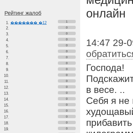
онлайн
Рейтинг жалоб
1
������� �12
0
0
14:47 29-0
0
0
обратитьс
0
0
0
Господа!
0
0
Подскажит
0
в весе. ..
0
0
Себя я не
0
0
худощавый
0
0
прибавить
0
0