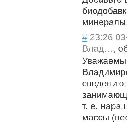
биодобавк
минералы
#
23:26 03
Влад…,
о
Уважаемы
Владимиро
сведению:
занимающи
т. е. нар
массы (не