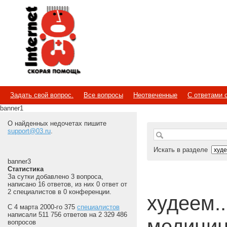
Internet
Скорая помощь
Задать свой вопрос.
Все вопросы
Неотвеченные
С ответами 
banner1
О найденных недочетах пишите
support@03.ru
.
Искать в разделе
banner3
Статистика
За сутки добавлено 3 вопроса,
написано 16 ответов, из них 0 ответ от
2 специалистов в 0 конференции.
худеем...
С 4 марта 2000-го 375
специалистов
написали 511 756 ответов на 2 329 486
медицин
вопросов