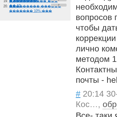
� �������
����������� ���
необходим
��-10
7
���������-������
������� 10%-���
вопросов 
чтобы дат
коррекции 
лично ком
методом 16
Контактны
почты - he
#
20:14 30
Кос…,
обр
Все- таки 