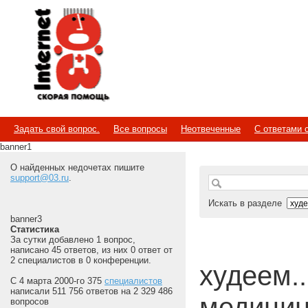
Internet
Скорая помощь
Задать свой вопрос.
Все вопросы
Неотвеченные
С ответами 
banner1
О найденных недочетах пишите
support@03.ru
.
Искать в разделе
banner3
Статистика
За сутки добавлено 1 вопрос,
написано 45 ответов, из них 0 ответ от
2 специалистов в 0 конференции.
худеем...
С 4 марта 2000-го 375
специалистов
написали 511 756 ответов на 2 329 486
медицин
вопросов