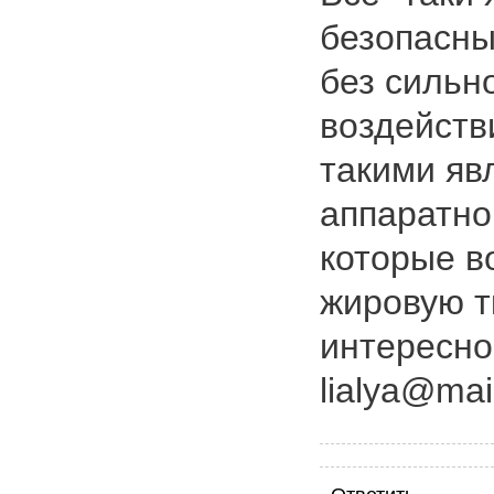
безопасны
без сильн
воздейств
такими яв
аппаратно
которые в
жировую т
интересно
lialya@mail