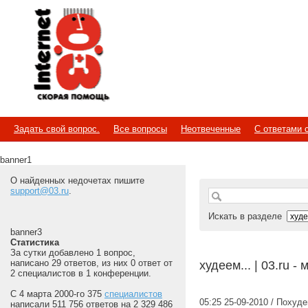
Internet
Скорая помощь
Задать свой вопрос.
Все вопросы
Неотвеченные
С ответами 
banner1
О найденных недочетах пишите
support@03.ru
.
Искать в разделе
banner3
Статистика
За сутки добавлено 1 вопрос,
написано 29 ответов, из них 0 ответ от
худеем... | 03.ru 
2 специалистов в 1 конференции.
С 4 марта 2000-го 375
специалистов
05:25 25-09-2010 / Поху
написали 511 756 ответов на 2 329 486