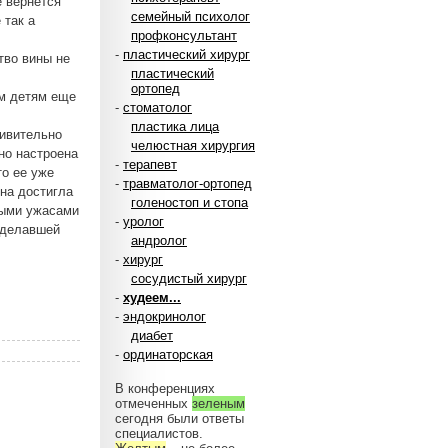
е вернется
семейный психолог
 так а
профконсультант
-
пластический хирург
тво вины не
пластический
ортопед
ам детям еще
-
стоматолог
пластика лица
дивительно
челюстная хирургия
но настроена
-
терапевт
то ее уже
-
травматолог-ортопед
ина достигла
голеностоп и стопа
выми ужасами
-
уролог
сделавшей
андролог
-
хирург
сосудистый хирург
-
худеем...
-
эндокринолог
диабет
-
ординаторская
В конференциях
отмеченных
зеленым
сегодня были ответы
специалистов.