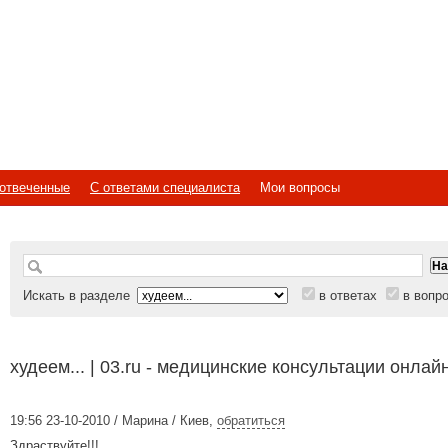
отвеченные
С ответами специалиста
Мои вопросы
Искать в разделе
в ответах
в вопр
худеем... | 03.ru - медицинские консультации онлай
19:56 23-10-2010 / Марина / Киев
,
обратиться
Здраствуйте!!!