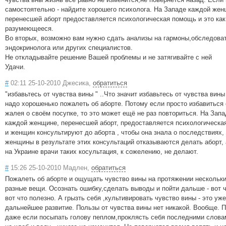
самостоятельно - найдите хорошего психолога. На Западе каждой же
перенесшей аборт предоставляется психологическая помощь и это как
разумеющееся.
Во вторых, возможно вам нужно сдать анализы на гармоны,обследова
эндокринолога или других специалистов.
Не откладывайте решение Вашей проблемы и не затягивайте с ней
Удачи.
#
02:11 25-10-2010 Джесика,
обратиться
"избавьтесь от чувства вины " ..Что значит избавьтесь от чувства вин
надо хорошенько пожалеть об аборте. Потому если просто избавиться 
жалея о своём посупке, то это может ещё не раз повториться. На Запа
каждой женщине, перенесшей аборт, предоставляется психологическа
и женщин консультируют до аборта , чтобы она знала о последствиях,
женщины в результате этих консультаций отказываются делать аборт, 
на Украине врачи таких косультация, к сожелению, не делают.
#
15:26 25-10-2010 Мадлен,
обратиться
Пожалеть об аборте и ощущать чувство вины на протяжении нескольких
разные вещи. Осознать ошибку,сделать выводы и пойти дальше - вот ч
вот что полезно. А грызть себя ,культивировать чувство вины - это уж
дальнейшее развитие. Пользы от чувства вины нет никакой. Вообще. 
даже если посыпать голову пеплом,проклясть себя последними слова