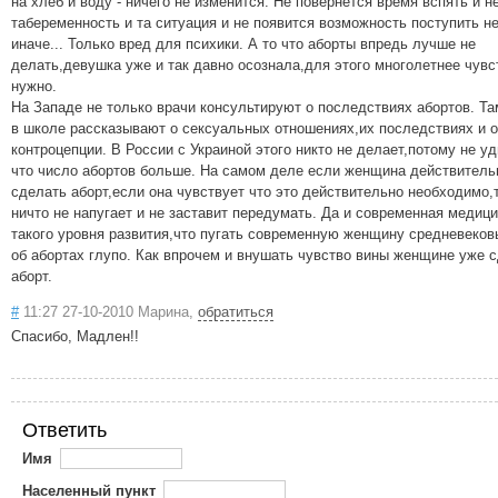
на хлеб и воду - ничего не изменится. Не повернется время вспять и н
табеременность и та ситуация и не появится возможность поступить не
иначе... Только вред для психики. А то что аборты впредь лучше не
делать,девушка уже и так давно осознала,для этого многолетнее чувс
нужно.
На Западе не только врачи консультируют о последствиях абортов. Т
в школе рассказывают о сексуальных отношениях,их последствиях и о
контроцепции. В России с Украиной этого никто не делает,потому не у
что число абортов больше. На самом деле если женщина действитель
сделать аборт,если она чувствует что это действительно необходимо,
ничто не напугает и не заставит передумать. Да и современная медиц
такого уровня развития,что пугать современную женщину средневеко
об абортах глупо. Как впрочем и внушать чувство вины женщине уже 
аборт.
#
11:27 27-10-2010 Марина,
обратиться
Спасибо, Мадлен!!
Ответить
Имя
Населенный пункт