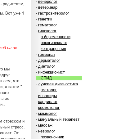
-
венеролог
ть родителям,
-
ветеринар
ем. Вот уже 4
-
гастроэнтеролог
-
генетик
-
гематолог
-
гинеколог
о беременности
онкогинеколог
ой на их
контрацепция
-
гомеопат
-
дерматолог
-
диетолог
то мы
-
инфекционист
вдруг
СПИД
знаем, что
-
лучевая диагностика
и, а затем "
гистолог
нного
-
инвалиды
Вы их
-
кардиолог
и..
-
косметолог
-
маммолог
-
мануальный терапевт
м стрессом и
-
массаж
льный стресс.
-
невролог
мешает. От
позвоночник
 не получится