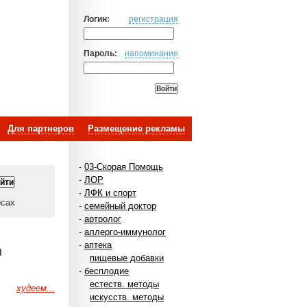
Логин:
регистрация
Пароль:
напоминание
Для партнеров
Размещение рекламы
-
03-Скорая Помощь
-
ЛОР
-
ЛФК и спорт
осах
-
семейный доктор
-
артролог
-
аллерго-иммунолог
-
аптека
н
пищевые добавки
-
бесплодие
естеств. методы
худеем...
искусств. методы