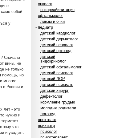
-
онколог
нщине
онкореабилитация
 само собой
-
офтальмолог
линзы и очки
ться у
-
педиатр
детский кардиолог
детский дерматолог
детский невролог
детский ортопед
детский
ы ? Сначала
эндокринолог
от вины, не
детский офтальмолог
де не только
детский психолог
я помощь, но
детский ЛОР
 и многие
детский психиатр
а в России и
детский хирург
дефектолог
кормление грудью
молодые родители
 лет - это
логопед
то нужно и
-
проктолог
е тормозит
-
психиатр
Потому что
психолог
ми и усадить
психотерапевт