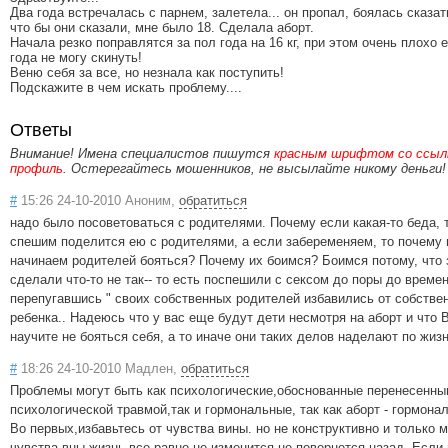
Два года встречалась с парнем, залетела... он пропал, боялась сказа
что бы они сказали, мне было 18. Сделала аборт.
Начала резко поправлятся за пол года на 16 кг, при этом очень плохо 
года не могу скинуть!
Веню себя за все, но незнала как поступить!
Подскажите в чем искать проблему....
Ответы
Внимание! Имена специалистов пишутся
красным шрифтом со ссылк
профиль
. Остерегайтесь мошенников, не высылайте никому деньги!
#
15:26 24-10-2010 Аноним,
обратиться
надо было посоветоваться с родителями. Почему если какая-то беда, 
спешим поделится ею с родителями, а если забеременяем, то почему 
начинаем родителей бояться? Почему их боимся? Боимся потому, что 
сделали что-то не так-- то есть поспешили с сексом до поры до времен
перепугавшись " своих собственных родителей избавились от собстве
ребенка.. Надеюсь что у вас еще будут дети несмотря на аборт и что 
научите не бояться себя, а то иначе они таких делов наделают по жизн
#
18:26 24-10-2010 Мадлен,
обратиться
Проблемы могут быть как психологические,обоснованные перенесенны
психологической травмой,так и гормональные, так как аборт - гормона
Во первых,избавьтесь от чувства вины. но не конструктивно и только 
чувства вны жизнь все равно не изменится,не повернется назад. Если