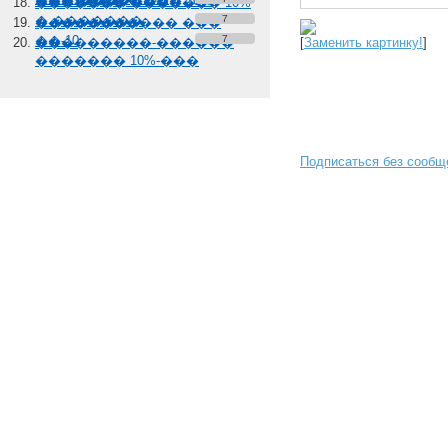
��� �������� 10%
������� ������� 10%
� �������
7
����������� ���
��-10
7
���������-������
[
Заменить картинку!
]
������� 10%-���
Подписаться без сообщ