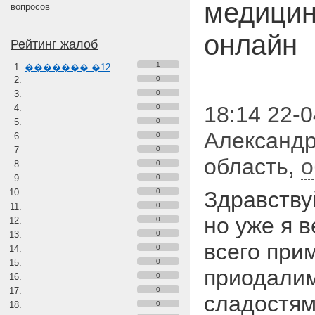
медицин
вопросов
онлайн
Рейтинг жалоб
1
������� �12
0
0
18:14 22-0
0
0
Александр
0
0
область
,
о
0
0
0
Здравствуй
0
но уже я в
0
0
всего при
0
0
приодалим
0
0
сладостям
0