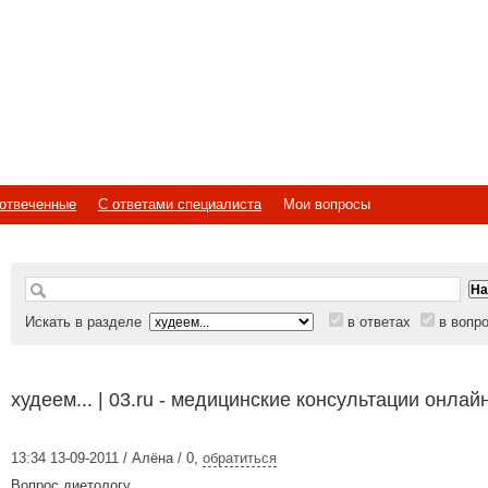
отвеченные
С ответами специалиста
Мои вопросы
Искать в разделе
в ответах
в вопр
худеем... | 03.ru - медицинские консультации онлай
13:34 13-09-2011 / Алёна / 0
,
обратиться
Вопрос диетологу.