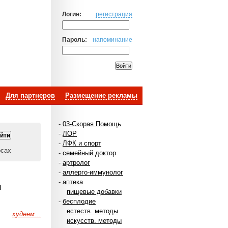
Логин:
регистрация
Пароль:
напоминание
Для партнеров
Размещение рекламы
-
03-Скорая Помощь
-
ЛОР
-
ЛФК и спорт
осах
-
семейный доктор
-
артролог
-
аллерго-иммунолог
-
аптека
н
пищевые добавки
-
бесплодие
естеств. методы
худеем...
искусств. методы