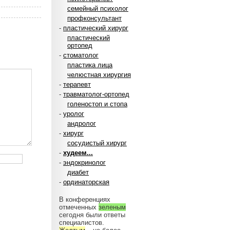
семейный психолог
профконсультант
-
пластический хирург
пластический
ортопед
-
стоматолог
пластика лица
челюстная хирургия
-
терапевт
-
травматолог-ортопед
голеностоп и стопа
-
уролог
андролог
-
хирург
сосудистый хирург
-
худеем...
-
эндокринолог
диабет
-
ординаторская
В конференциях
отмеченных
зеленым
сегодня были ответы
специалистов.