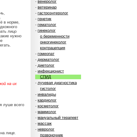
-
венеролог
-
ветеринар
нь,
-
гастроэнтеролог
а
-
генетик
ё в норме,
-
гематолог
одкожного
-
гинеколог
рать лицо
какие нужно
о беременности
не
онкогинеколог
егать.
контрацепция
-
гомеопат
-
дерматолог
-
диетолог
-
инфекционист
СПИД
-
лучевая диагностика
ой на их
гистолог
-
инвалиды
-
кардиолог
я луше всего
-
косметолог
-
маммолог
-
мануальный терапевт
-
массаж
-
невролог
на лице.
позвоночник