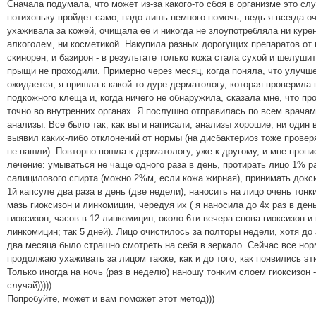
Сначала подумала, что может из-за какого-то сбоя в организме это сл
потихоньку пройдет само, надо лишь немного помочь, ведь я всегда о
ухаживала за кожей, очищала ее и никогда не злоупотребляла ни куре
алкоголем, ни косметикой. Накупила разных дорогущих препаратов от
скинорен, и базирон - в результате только кожа стала сухой и шелушит
прыщи не проходили. Примерно через месяц, когда поняла, что улучш
ожидается, я пришла к какой-то дуре-дерматологу, которая проверила 
подкожного клеща и, когда ничего не обнаружила, сказала мне, что пр
точно во внутренних органах. Я послушно отправилась по всем врачам
анализы. Все было так, как вы и написали, анализы хорошие, ни один 
выявил каких-либо отклонений от нормы (на дисбактериоз тоже провер
не нашли). Повторно пошла к дерматологу, уже к другому, и мне пропи
лечение: умываться не чаще одного раза в день, протирать лицо 1% р
салицилового спирта (можно 2%м, если кожа жирная), принимать докс
1й капсуле два раза в день (две недели), наносить на лицо очень тон
мазь гиоксизон и линкомицин, чередуя их ( я наносила до 4х раз в ден
гиоксизон, часов в 12 линкомицин, около 6ти вечера снова гиоксизон и
линкомицин; так 5 дней). Лицо очистилось за полторы недели, хотя до 
два месяца было страшно смотреть на себя в зеркало. Сейчас все нор
продолжаю ухаживать за лицом также, как и до того, как появились эт
Только иногда на ночь (раз в неделю) наношу тонким слоем гиоксизон -
случай)))))
Попробуйте, может и вам поможет этот метод)))