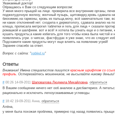
Уважаемый доктор!
Обращаюсь к Вам со следующим вопросом:
У меня много прыщей на лице. проверила все внутренние органы, пече
поджелудочную железу, желчный пузырь, щитовидку,кровь сдавала н
биохимию,на гармоны, кровь из пальца,мочу, всё замечательно там, вс
ни каких отклонений нет. сходила к дерматологу, сдавала анализ на п
клеща, прописала метрогил таблетки и гель для лица + сказали проти
ромашкой и шалфеем. вот и всё! я хотела бы узнать еще и о питании, 
кушать продукты,а какие избегать для того чтобы кожа была чистой и 
появлялись угри. о чипсах, фастфудах я уже знаю, что их следует изб
Подскажите какие продукты могут еще влиять на появление угрей!
Заранее спасибо за ответ.
Вопрос с сайта: "
spbled.ru
"
Ответы
Внимание! Имена специалистов пишутся
красным шрифтом со ссылк
профиль
. Остерегайтесь мошенников, не высылайте никому деньги!
#
00:26 14-09-2011
Шаповалова Людмила Михайловна
,
обратиться
В Вашем сообщении ничего нет ооб анализе а дисбактериоз. А питатьс
рационально и исключить легкоусваиваемые углеводы.
#
18:42 19-09-2011 Анна,
обратиться
Алёна,
у меня была похожая проблема, примерно год назад появились прыщи 