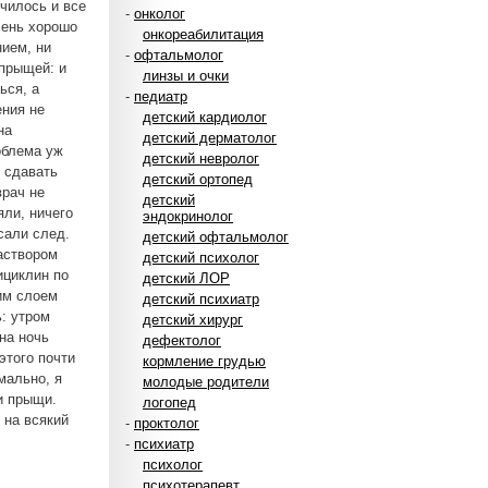
училось и все
-
онколог
чень хорошо
онкореабилитация
нием, ни
-
офтальмолог
 прыщей: и
линзы и очки
ься, а
-
педиатр
ения не
детский кардиолог
на
детский дерматолог
облема уж
детский невролог
 сдавать
детский ортопед
врач не
детский
яли, ничего
эндокринолог
сали след.
детский офтальмолог
аствором
детский психолог
ициклин по
детский ЛОР
ким слоем
детский психиатр
ь: утром
детский хирург
 на ночь
дефектолог
этого почти
кормление грудью
мально, я
молодые родители
и прыщи.
логопед
 на всякий
-
проктолог
-
психиатр
психолог
психотерапевт