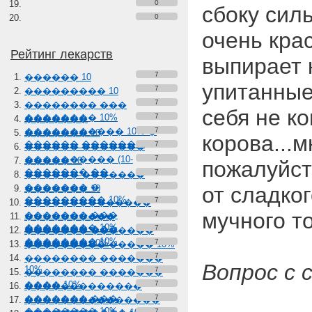
0
сбоку сил
0
очень кра
Рейтинг лекарств
выпирает 
7
������ 10
упитанные
7
��������� 10
7
�������� ���
себя не к
�������� 10%
7
�������
����������� 10% �
7
������� 10
корова...м
������ �������
7
������ �������
���������� (10-
7
����� 10
пожалуйста
������� ��
7
������ �������
������� �
7
от сладког
������� 10
��������� 10%
7
��������������
мучного т
������� ���
7
����������
�������� 10%
������� ���
7
������� �������
�������� 10%
������� 10%
7
��������� ����� 10%
7
�������� �������
Вопрос с 
10%
7
�������� �������
���� 10%
7
�������������
������� ���
7
���������������
�������� 10%
7