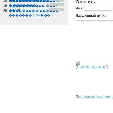
��� �������� 10%
������� ������� 10%
Ответить
� �������
7
����������� ���
Имя
��-10
7
���������-������
������� 10%-���
Населенный пункт
[
Заменить картинку!
]
Подписаться без сообщ