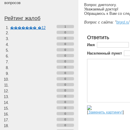
вопросов
Вопрос диетологу.
Уважаемый доктор!
Обращаюсь к Вам со сле
Рейтинг жалоб
Вопрос с сайта: "
btgrd.ru
1
������� �12
0
Ответить
0
0
Имя
0
Населенный пункт
0
0
0
0
0
0
0
0
0
0
[
Заменить картинку!
]
0
0
0