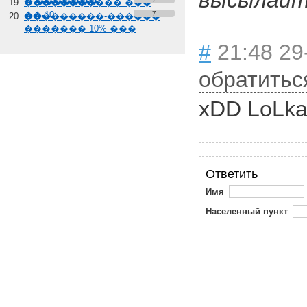
высылайте
� �������
����������� ���
��-10
7
���������-������
������� 10%-���
#
21:48 29
обратитьс
xDD LoLka
Ответить
Имя
Населенный пункт