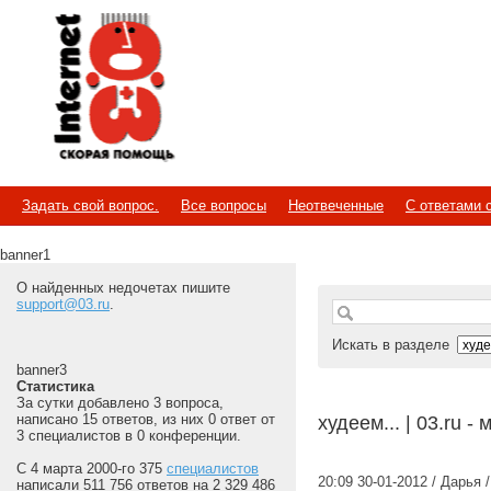
Internet
Скорая помощь
Задать свой вопрос.
Все вопросы
Неотвеченные
С ответами 
banner1
О найденных недочетах пишите
support@03.ru
.
Искать в разделе
banner3
Статистика
За сутки добавлено 3 вопроса,
написано 15 ответов, из них 0 ответ от
худеем... | 03.ru 
3 специалистов в 0 конференции.
С 4 марта 2000-го 375
специалистов
20:09 30-01-2012 / Дарья /
написали 511 756 ответов на 2 329 486