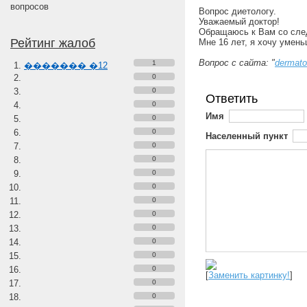
вопросов
Вопрос диетологу.
Уважаемый доктор!
Обращаюсь к Вам со сл
Рейтинг жалоб
Мне 16 лет, я хочу умен
Вопрос с сайта: "
dermato
1
������� �12
0
0
Ответить
0
Имя
0
0
Населенный пункт
0
0
0
0
0
0
0
0
0
0
[
Заменить картинку!
]
0
0