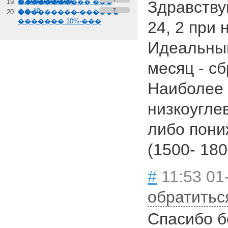
� �������
����������� ���
Здравству
��-10
7
���������-������
������� 10%-���
24, 2 при 
Идеальный
месяц - с
Наиболее 
низкоуглев
либо пони
(1500- 180
#
11:53 01
обратитьс
Спасибо б