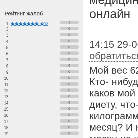
онлайн
Рейтинг жалоб
1
������� �12
0
0
14:15 29-
0
0
обратитьс
0
0
0
Мой вес 62
0
0
Кто- нибу
0
каков мой
0
0
диету, что
0
0
килограмм
0
0
месяц? И 
0
0