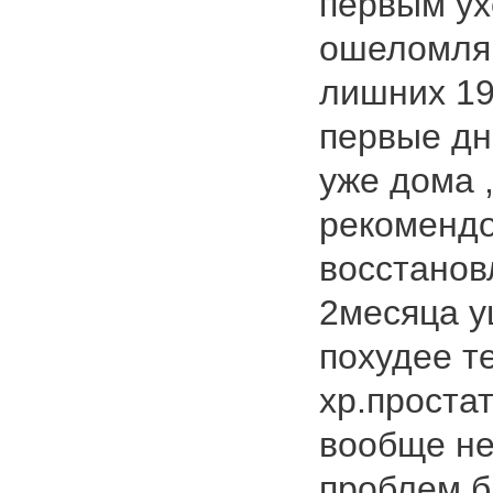
первым ух
ошеломля
лишних 19
первые дни
уже дома 
рекомендо
восстанов
2месяца у
похудее т
хр.проста
вообще не
проблем б