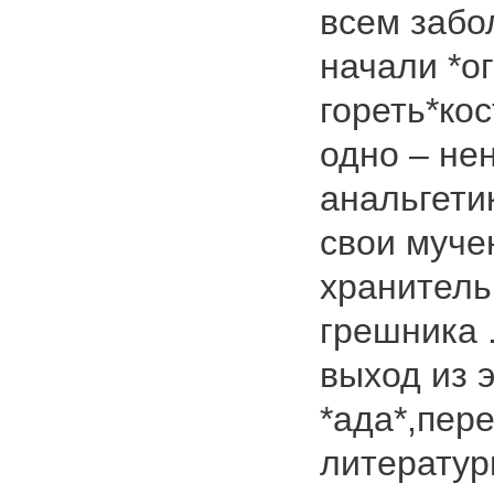
всем забо
начали *о
гореть*ко
одно – не
анальгети
свои муче
хранитель
грешника 
выход из э
*ада*,пер
литератур