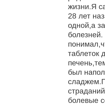
жизни.Я с
28 лет наз
одной,а з
болезней. 
понимал,ч
таблеток 
печень,те
был напол
сладжем.
страданий
болевые с