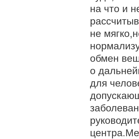
на что и н
рассчитыв
не мягко,н
нормализу
обмен вещ
о дальне
для челов
допускающ
заболеван
руководите
центра.Ме