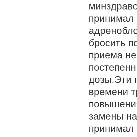
минздраво
принимал 
адренобло
бросить п
приема н
постепен
дозы.Эти 
времени т
повышения
замены на
принимал 