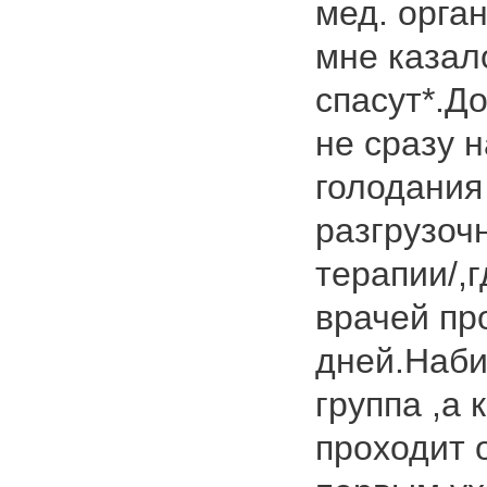
мед. орга
мне казал
спасут*.Д
не сразу 
голодания
разгрузоч
терапии/,
врачей пр
дней.Наби
группа ,а
проходит 