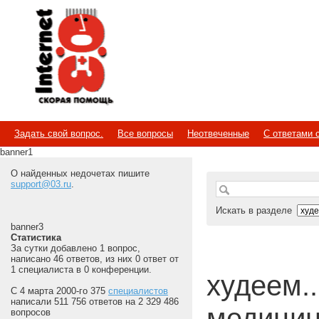
Internet
Скорая помощь
Задать свой вопрос.
Все вопросы
Неотвеченные
С ответами 
banner1
О найденных недочетах пишите
support@03.ru
.
Искать в разделе
banner3
Статистика
За сутки добавлено 1 вопрос,
написано 46 ответов, из них 0 ответ от
1 специалиста в 0 конференции.
худеем...
С 4 марта 2000-го 375
специалистов
написали 511 756 ответов на 2 329 486
медицин
вопросов