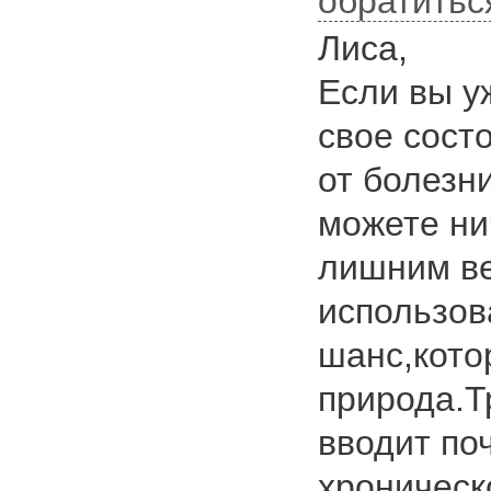
обратитьс
Лиса,
Если вы у
свое сост
от болезн
можете ни
лишним ве
использов
шанс,кото
природа.Т
вводит по
хроническ