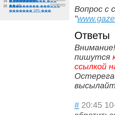
� �������
����������� ���
��-10
7
���������-������
Вопрос с 
������� 10%-���
"
www.gaze
Ответы
Внимание
пишутся
ссылкой н
Остерега
высылайте
#
20:45 10