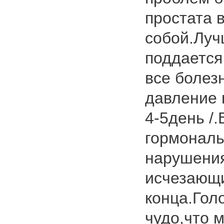
простата 
собой.Луч
поддается 
все болез
давление 
4-5день /
гормонал
нарушения
исчезающи
конца.Гол
чудо,что м