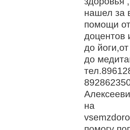
здоровья ,
нашел за 
помощи от
доцентов 
до йоги,о
до медита
тел.89612
892862350
Алексееви
на
vsemzdoro
помогу по