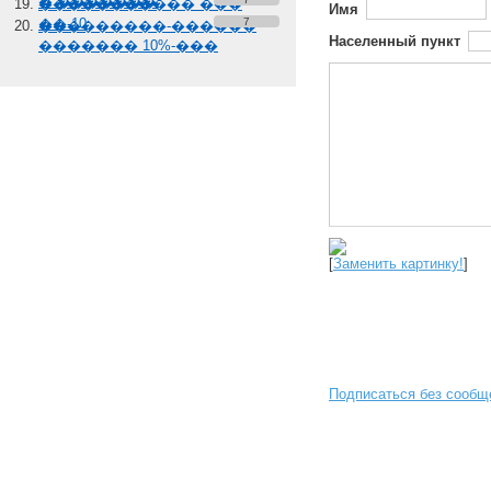
� �������
����������� ���
Имя
��-10
7
���������-������
Населенный пункт
������� 10%-���
[
Заменить картинку!
]
Подписаться без сообщ