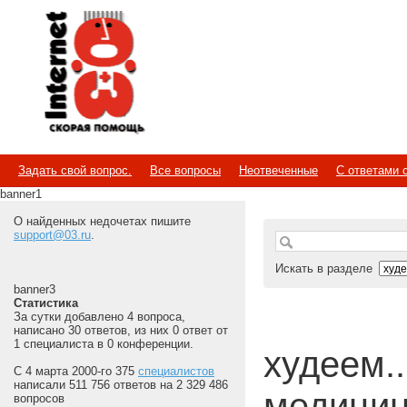
Internet
Скорая помощь
Задать свой вопрос.
Все вопросы
Неотвеченные
С ответами 
banner1
О найденных недочетах пишите
support@03.ru
.
Искать в разделе
banner3
Статистика
За сутки добавлено 4 вопроса,
написано 30 ответов, из них 0 ответ от
1 специалиста в 0 конференции.
худеем...
С 4 марта 2000-го 375
специалистов
написали 511 756 ответов на 2 329 486
медицин
вопросов