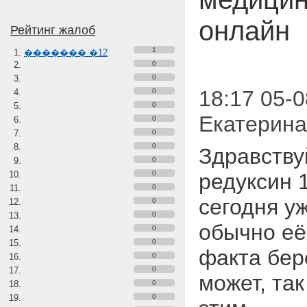
онлайн
Рейтинг жалоб
1
������� �12
0
0
18:17 05-0
0
0
Екатерина
0
0
0
Здравству
0
0
редуксин 
0
сегодня у
0
0
обычно её
0
0
факта бер
0
0
может, так
0
0