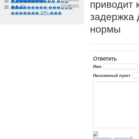
� �������
����������� ���
приводит 
��-10
7
���������-������
������� 10%-���
задержка д
нормы
Ответить
Имя
Населенный пункт
[
Заменить картинку!
]