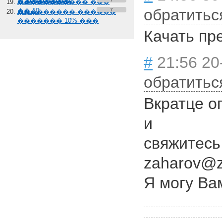
� �������
����������� ���
обратитьс
��-10
7
���������-������
������� 10%-���
Качать пре
#
21:56 20
обратитьс
Вкратце о
и
свяжитесь
zaharov@za
Я могу Ва