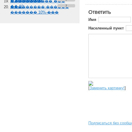
� �������
����������� ���
��-10
7
���������-������
Ответить
������� 10%-���
Имя
Населенный пункт
[
Заменить картинку!
]
Подписаться без сообщ