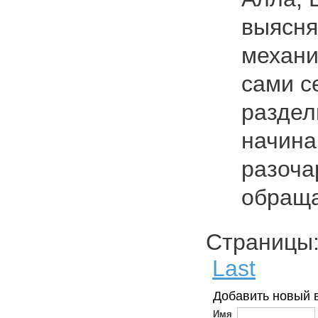
выясня
механи
сами с
раздел
начина
разоча
обращ
Страниц
Last
Добавить новый 
Имя