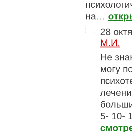
психологи
на…
откр
28 октя
М.И.
Не зна
могу п
психот
лечени
больши
5- 10-
смотр