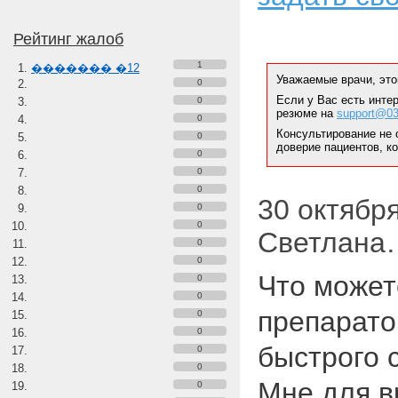
Рейтинг жалоб
1
������� �12
Уважаемые врачи, это
0
Если у Вас есть инте
0
резюме на
support@03
0
Консультирование не 
0
доверие пациентов, к
0
0
0
30 октября 
0
0
Светлана
0
0
Что может
0
0
препарато
0
0
быстрого с
0
0
Мне для в
0