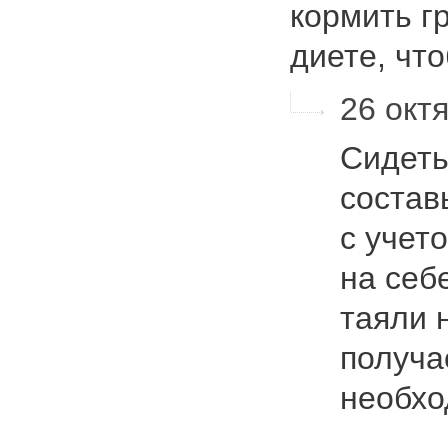
кормить г
диете, чт
26 октя
Сидеть
состав
с учет
на себ
таяли 
получае
необх