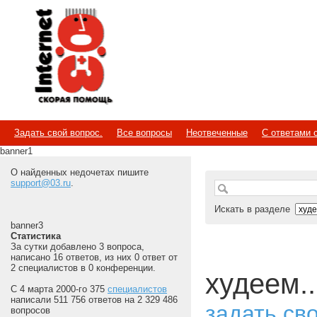
Internet
Скорая помощь
Задать свой вопрос.
Все вопросы
Неотвеченные
С ответами 
banner1
О найденных недочетах пишите
support@03.ru
.
Искать в разделе
banner3
Статистика
За сутки добавлено 3 вопроса,
написано 16 ответов, из них 0 ответ от
2 специалистов в 0 конференции.
худеем..
С 4 марта 2000-го 375
специалистов
написали 511 756 ответов на 2 329 486
задать св
вопросов