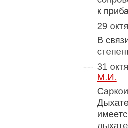
к при
29 октя
В связ
степен
31 октя
М.И.
Саркои
Дыхате
имеетс
дыхате