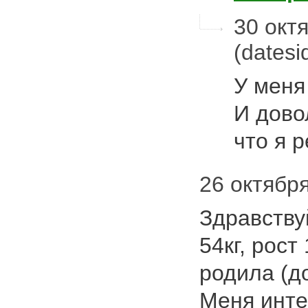
30 октя
(dates
У меня
И дово
что я 
26 октября
Здравствуй
54кг, рост
родила (до
Меня интер