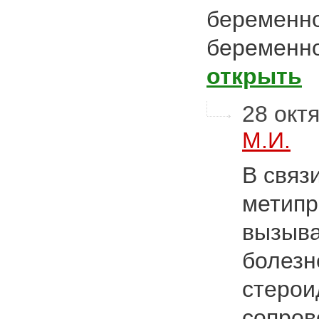
беременно
беременно
открыть
28 октя
М.И.
В связ
метипр
вызыва
болезн
стерои
сопров