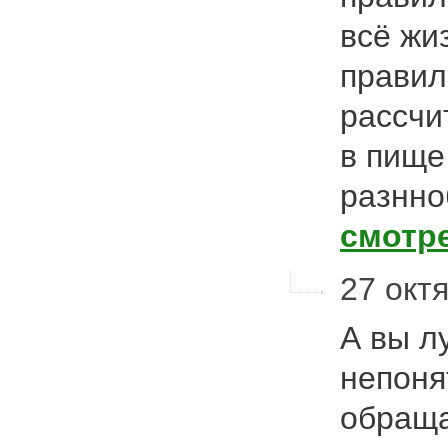
всё жи
правил
рассчи
в пище
разнно
смотр
27 октя
А вы л
непоня
обраща