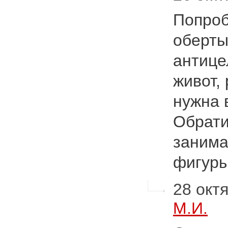
Попроб
оберты
антице
живот,
нужна 
Обрати
занима
фигур
28 октя
М.И.