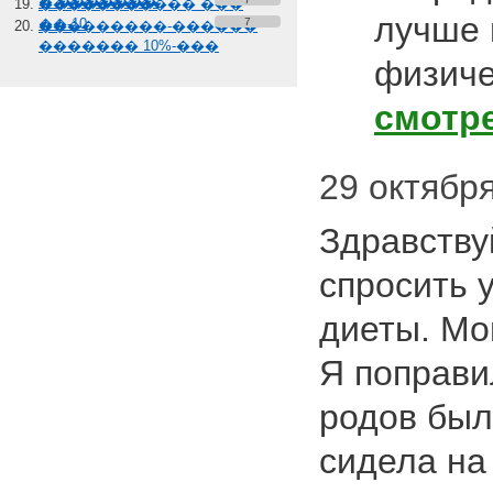
� �������
����������� ���
лучше 
��-10
7
���������-������
������� 10%-���
физиче
смотр
29 октября
Здравству
спросить 
диеты. Мой
Я поправи
родов было
сидела на