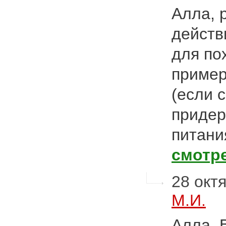
Алла, 
действ
для по
пример
(если 
придер
питани
смотр
28 октя
М.И.
Алла, 