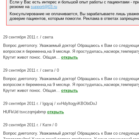
Если у Вас есть интерес и большой опыт работы с пациентами - п
резюме на
support@03.ru
Консультирование не оплачивается, Вы зарабатываете лишь уваже
доверие пациентов, которым помогли. Реклама в ответах запрещен
29 сентября 2011 г. / света
Вопрос диетологу. Уважаемый доктор! Обращаюсь к Вам со следующ
вопросом:я беременна,на 9 месяце. Я простудилась,насморк,температ
Крутит живот понос. Общая…
открыть
29 сентября 2011 г. / света / 0
Вопрос диетологу. Уважаемый доктор! Обращаюсь к Вам со следующ
вопросом:я беременна,на 9 месяце. Я простудилась,насморк,температ
Крутит живот понос. Общая…
открыть
29 сентября 2011 г. / lgqyaj / xvHdyltogyiKBObtDoJ
HUFkUd tsxczqmjabmp
открыть
29 сентября 2011 г. / Катя / 0
Вопрос диетологу. Уважаемый доктор! Обращаюсь к Вам со следующи