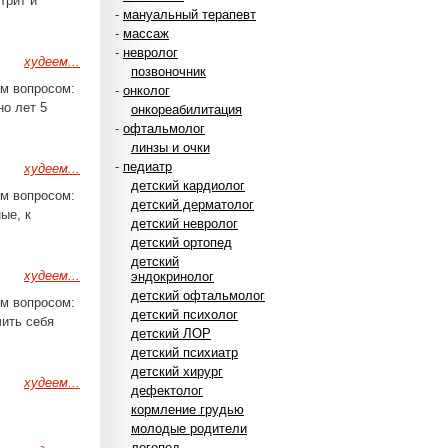
трит и
-
мануальный терапевт
-
массаж
-
невролог
худеем...
позвоночник
м вопросом:
-
онколог
но лет 5
онкореабилитация
-
офтальмолог
линзы и очки
-
педиатр
худеем...
детский кардиолог
м вопросом:
детский дерматолог
ые, к
детский невролог
детский ортопед
детский
худеем...
эндокринолог
детский офтальмолог
м вопросом:
детский психолог
чить себя
детский ЛОР
детский психиатр
детский хирург
худеем...
дефектолог
кормление грудью
молодые родители
логопед