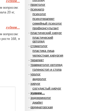
худеем...
-
проктолог
м вопросом:
-
психиатр
ала 20 кг,
психолог
психотерапевт
семейный психолог
худеем...
профконсультант
-
пластический хирург
м вопросом:
пластический
 росте 168, я
ортопед
-
стоматолог
пластика лица
челюстная хирургия
-
терапевт
-
травматолог-ортопед
голеностоп и стопа
-
уролог
андролог
-
хирург
сосудистый хирург
-
худеем...
-
эндокринолог
диабет
-
ординаторская