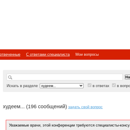
отвеченные
С ответами специалиста
Мои вопросы
Искать в разделе
в ответах
в вопр
худеем... (196 сообщений)
задать свой вопрос
Уважаемые врачи, этой конференции требуются специалисты-консу