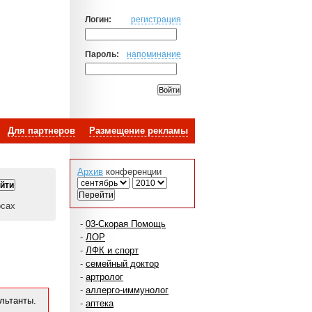
Логин:
регистрация
Пароль:
напоминание
Для партнеров
Размещение рекламы
Архив
конференции
осах
-
03-Скорая Помощь
-
ЛОР
-
ЛФК и спорт
-
семейный доктор
-
артролог
-
аллерго-иммунолог
льтанты.
-
аптека