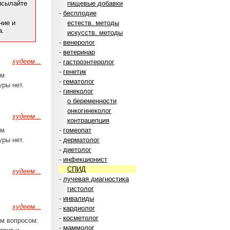
рисылайте
пищевые добавки
-
бесплодие
ние и
естеств. методы
а.
искусств. методы
-
венеролог
-
ветеринар
худеем...
-
гастроэнтеролог
-
генетик
им
-
гематолог
уры нет.
-
гинеколог
о беременности
онкогинеколог
худеем...
контрацепция
им
-
гомеопат
уры нет.
-
дерматолог
-
диетолог
-
инфекционист
СПИД
худеем...
-
лучевая диагностика
гистолог
-
инвалиды
худеем...
-
кардиолог
-
косметолог
м вопросом:
-
маммолог