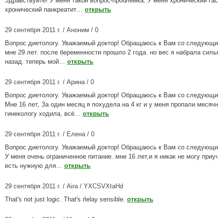
Здравствуйте! У меня такой вопрос-проблемка. У меня хронический гас
хронический панкреатит…
открыть
29 сентября 2011 г. / Аноним / 0
Вопрос диетологу. Уважаемый доктор! Обращаюсь к Вам со следующи
мне 29 лет. после беременности прошло 2 года. но вес я набрала силь
назад. теперь мой…
открыть
29 сентября 2011 г. / Арина / 0
Вопрос диетологу. Уважаемый доктор! Обращаюсь к Вам со следующи
Мне 16 лет, За один месяц я похудела на 4 кг и у меня пропали месячн
гинекологу ходила, всё…
открыть
29 сентября 2011 г. / Елена / 0
Вопрос диетологу. Уважаемый доктор! Обращаюсь к Вам со следующи
У меня очень ограниченное питание. мне 16 лет,и я никак не могу приу
есть нужную для…
открыть
29 сентября 2011 г. / Aira / YXCSVXtaHd
That's not just logic. That's rlelay sensible.
открыть