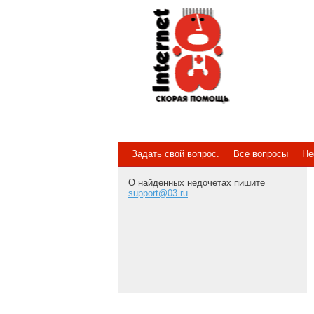
Internet
Скорая помощь
Задать свой вопрос.
Все вопросы
Не
О найденных недочетах пишите
support@03.ru
.