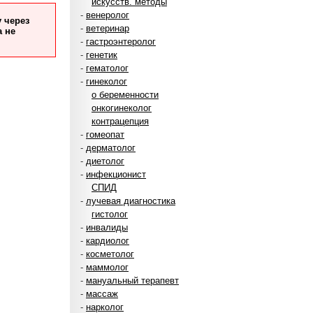
искусств. методы
-
венеролог
 через
-
ветеринар
а не
-
гастроэнтеролог
-
генетик
-
гематолог
-
гинеколог
о беременности
онкогинеколог
контрацепция
-
гомеопат
-
дерматолог
-
диетолог
-
инфекционист
СПИД
-
лучевая диагностика
гистолог
-
инвалиды
-
кардиолог
-
косметолог
-
маммолог
-
мануальный терапевт
-
массаж
-
нарколог