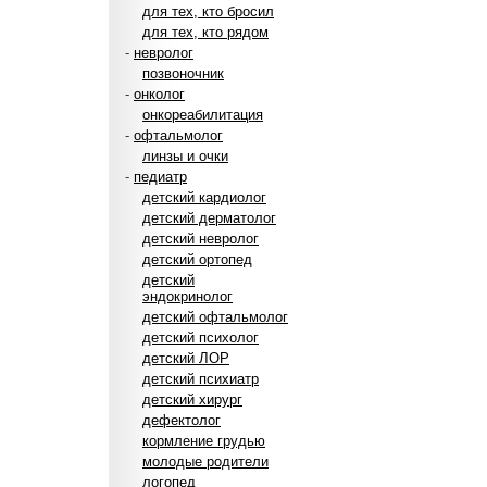
для тех, кто бросил
для тех, кто рядом
-
невролог
позвоночник
-
онколог
онкореабилитация
-
офтальмолог
линзы и очки
-
педиатр
детский кардиолог
детский дерматолог
детский невролог
детский ортопед
детский
эндокринолог
детский офтальмолог
детский психолог
детский ЛОР
детский психиатр
детский хирург
дефектолог
кормление грудью
молодые родители
логопед