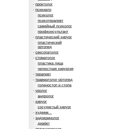
-
проктолог
-
психиатр
психолог
психотерапевт
семейный психолог
профконсультант
-
пластический хирург
пластический
ортопед
-
сексопатолог
-
стоматолог
пластика лица
челюстная хирургия
-
терапевт
-
травматолог-ортопед
голеностоп и стопа
-
уролог
андролог
-
хирург
сосудистый хирург
-
худеем...
-
эндокринолог
диабет
-
ординаторская