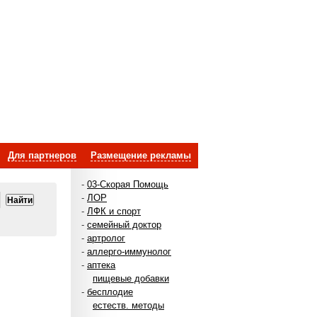
Для партнеров
Размещение рекламы
-
03-Скорая Помощь
-
ЛОР
-
ЛФК и спорт
-
семейный доктор
-
артролог
-
аллерго-иммунолог
-
аптека
пищевые добавки
-
бесплодие
естеств. методы