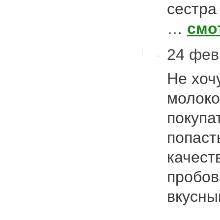
сестра
…
смо
24 февр
Не хоч
молоко
покупа
попаст
качест
пробов
вкусн