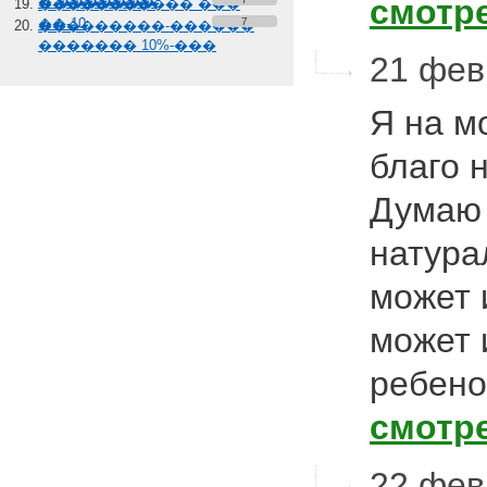
смотр
� �������
����������� ���
��-10
7
���������-������
������� 10%-���
21 февр
Я на м
благо 
Думаю 
натура
может и
может 
ребено
смотр
22 фев