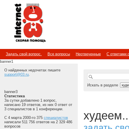
Internet
Скорая помощь
Задать свой вопрос.
Все вопросы
Неотвеченные
С ответами 
banner1
О найденных недочетах пишите
support@03.ru
.
Искать в разделе
banner3
Статистика
За сутки добавлено 1 вопрос,
написано 19 ответов, из них 0 ответ от
3 специалистов в 1 конференции.
худеем..
С 4 марта 2000-го 375
специалистов
написали 511 756 ответов на 2 329 486
задать св
вопросов