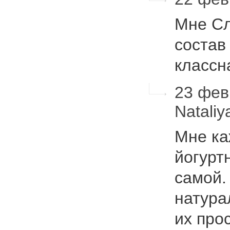
Мне Сл
состав
классн
23 февр
Nataliy
Мне ка
йогурт
самой.
натура
их про