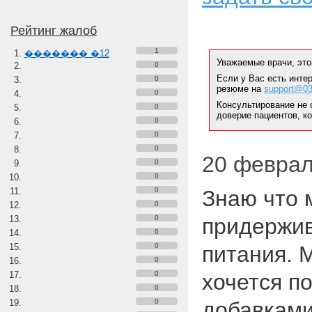
Рейтинг жалоб
1
������� �12
Уважаемые врачи, это
0
Если у Вас есть инте
0
резюме на
support@03
0
Консультирование не 
0
доверие пациентов, к
0
0
0
20 февраля
0
0
0
Знаю что м
0
0
придержив
0
0
питания. 
0
0
хочется по
0
0
добавками,