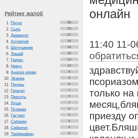
онлайн
Рейтинг жалоб
Пятно
58
Сыпь
53
Дерматит
27
11:40 11-0
Аллергия
24
Шелушение
18
обратитьс
Лишай
15
Герпес
14
Невус
10
здравству
Анализ крови
9
Экзема
9
псориазом
Печень
8
только на
Гепатит
7
Перхоть
7
месяц,бля
Душа
7
Псориаз
6
приезду о
Гастрит
5
Себорея
5
цвет.Бляш
Сифилис
5
Тербинафин
5