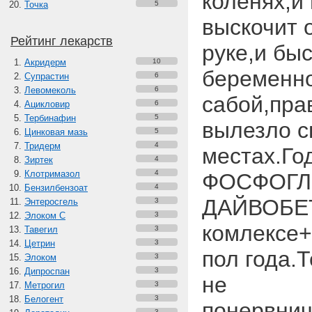
коленях,и 
Точка
5
выскочит 
Рейтинг лекарств
руке,и бы
Акридерм
10
беременно
Супрастин
6
Левомеколь
6
сабой,прав
Ацикловир
6
Тербинафин
5
вылезло с
Цинковая мазь
5
Тридерм
4
местах.Го
Зиртек
4
Клотримазол
4
ФОСФОГЛИ
Бензилбензоат
4
ДАЙВОБЕ
Энтеросгель
3
Элоком С
3
комлексе+
Тавегил
3
Цетрин
3
пол года.
Элоком
3
Дипроспан
3
не
Метрогил
3
Белогент
3
понервнич
3