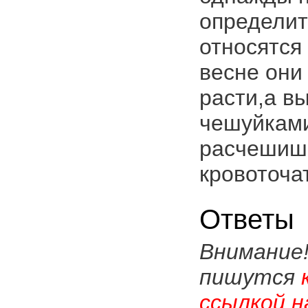
определит
относятся
весне они
расти,а в
чешуйками
расчешишь
кровоточа
Ответы
Внимание
пишутся
ссылкой н