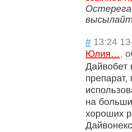
Остерега
высылайте
#
13:24 13
Юлия…
,
о
Дайвобет 
препарат,
использов
на больши
хороших р
Дайвонекс