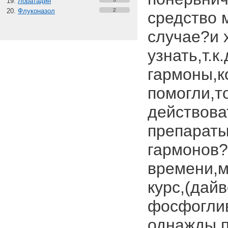
Лоратадин
Флуконазол
2
средство 
случае?и 
узнать,т.
гармоны,к
помогли,т
действова
препарат
гармонов?
времени,м
курс,(дайв
фосфоглив
однажды п