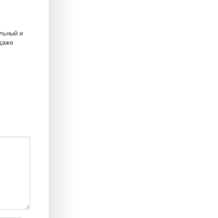
альный и
даже