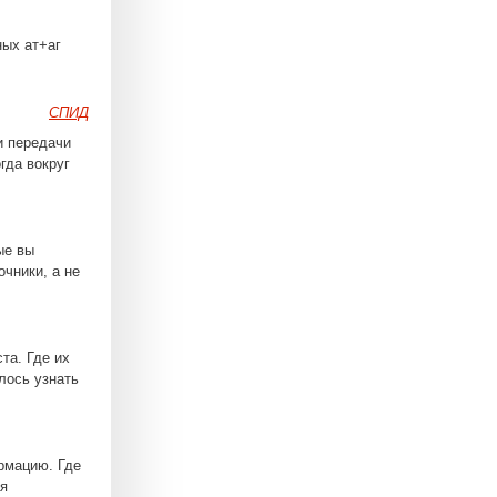
ных ат+аг
СПИД
и передачи
гда вокруг
ые вы
чники, а не
та. Где их
лось узнать
рмацию. Где
ая