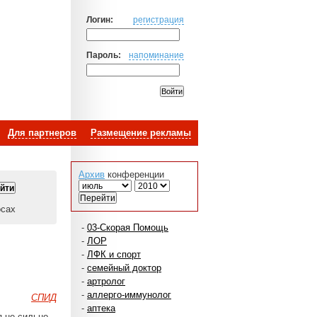
Логин:
регистрация
Пароль:
напоминание
Для партнеров
Размещение рекламы
Архив
конференции
осах
-
03-Скорая Помощь
-
ЛОР
-
ЛФК и спорт
-
семейный доктор
-
артролог
-
аллерго-иммунолог
СПИД
-
аптека
я не сильно