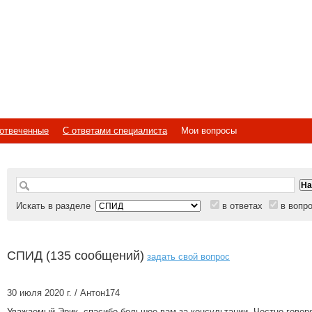
отвеченные
С ответами специалиста
Мои вопросы
Искать в разделе
в ответах
в вопр
СПИД (135 сообщений)
задать свой вопрос
30 июля 2020 г. / Антон174
Уважаемый Эрик, спасибо большое вам за консультации. Честно говор