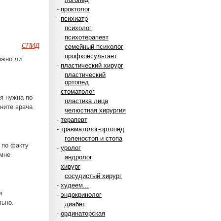
-
проктолог
-
психиатр
психолог
психотерапевт
СПИД
семейный психолог
профконсультант
ожно ли
-
пластический хирург
пластический
ортопед
-
стоматолог
я нужна по
пластика лица
ните врача
челюстная хирургия
-
терапевт
-
травматолог-ортопед
голеностоп и стопа
 по факту
-
уролог
 мне
андролог
-
хирург
сосудистый хирург
-
худеем...
и
-
эндокринолог
льно.
диабет
-
ординаторская