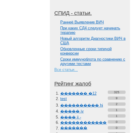
СПИД - статьи.
Paннеё Выявление ВИЧ
При каких СД4 следует начинать
терапию
Новый алгоритм Диагностики ВИЧ в
США
Обновленные сроки типичой
конверсии
Сроки иммуноблота по сравнению с
другими тестами
Все статьи...
Рейтинг жалоб
325
������� �12
test
9
2
���������� hi
1
����� iv
1
���� ii -
������������
0
�������
0