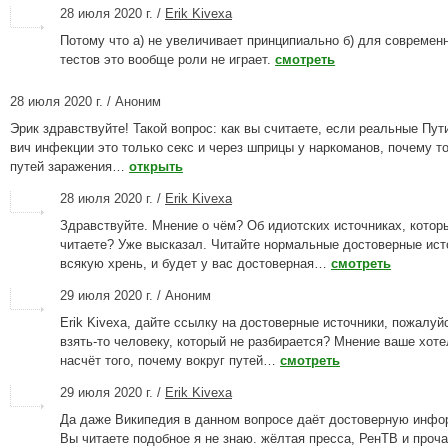
28 июля 2020 г. /
Erik Kivexa
Потому что а) не увеличивает принципиально б) для современ
тестов это вообще роли не играет.
смотреть
28 июля 2020 г. / Аноним
Эрик здравствуйте! Такой вопрос: как вы считаете, если реальные Пут
вич инфекции это только секс и через шприцы у наркоманов, почему то
путей заражения…
открыть
28 июля 2020 г. /
Erik Kivexa
Здравствуйте. Мнение о чём? Об идиотских источниках, котор
читаете? Уже высказал. Читайте нормальные достоверные исто
всякую хрень, и будет у вас достоверная…
смотреть
29 июля 2020 г. / Аноним
Erik Kivexa, дайте ссылку на достоверные источники, пожалуйс
взять-то человеку, который не разбирается? Мнение ваше хоте
насчёт того, почему вокруг путей…
смотреть
29 июля 2020 г. /
Erik Kivexa
Да даже Википедия в данном вопросе даёт достоверную инфо
Вы читаете подобное я не знаю. жёлтая пресса, РенТВ и проч