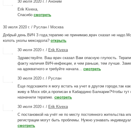
30 июля 2020 г. / Аноним
Erik Kivexa,
Спасибо
смотреть
30 июля 2020 г. / Руслан / Москва
Добрый день.ВИЧ 3 года,терапию не принимаю,врач сказал не надо.М
колоть уколы мексидола?
открыть
30 июля 2020 г. /
Erik Kivexa
Здравствуйте. Ваш врач сказал Вам опасную глупость. Терапи
факту наличия ВИЧ-инфекции, и чем раньше, тем лучше. Заме
на адекватного и требуйте начала…
смотреть
30 июля 2020 г. / Руслан
Еще подскажите я могу встать на учет в другом городе,так как
живу в Моск обл,а прописан в Кабардино Балкарии?Чтобы тут
назначили терапию.
смотреть
30 июля 2020 г. /
Erik Kivexa
С постановкой на учёт не по месту постоянного жительства ил
регистрации могут быть проблемы. Нужно узнавать индивидуа
смотреть