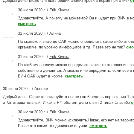
Добрый день! Может ли быть общий анализ крови в норме при ВИЧ?
о
30 июля 2020 г. /
Erik Kivexa
Здравствуйте. А почему не может-то? Он и будет при ВИЧ в н
смотреть
31 июля 2020 г. / Алина
На сколько я знаю по ОАК можно определить какие либо откло
организме, по уровню лимфоцитов и тд. Разве это не так?
смо
31 июля 2020 г. /
Erik Kivexa
По любому анализу можно определить какие-то отклонения, за
собственно и делаются. А можно и не определить, если всё в 
ВИЧ ОАК будет в норме.
смотреть
30 июля 2020 г. / Аноним
Добрый день. Скажите пожалуйста после пкп 5 недель пцр рнк вич 1 о
ат/аг отрицательный. И как в РФ обстоят дела с вич 2 типа? Спасибо
о
30 июля 2020 г. /
Erik Kivexa
Здравствуйте. ВИЧ можно исключить.Никак, его нет на террит
Разве что какие-то единичные случаи.
смотреть