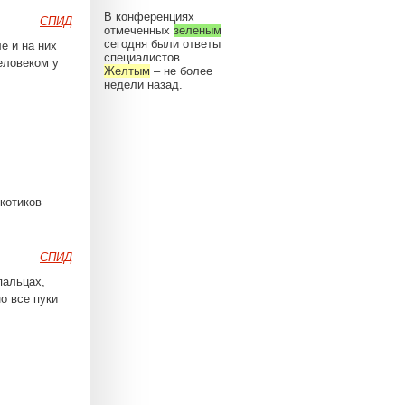
В конференциях
СПИД
отмеченных
зеленым
сегодня были ответы
е и на них
специалистов.
еловеком у
Желтым
– не более
недели назад.
котиков
СПИД
пальцах,
о все пуки