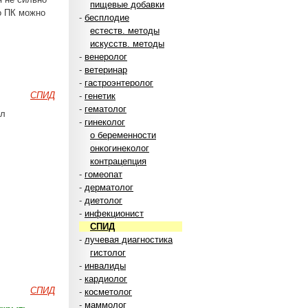
пищевые добавки
го ПК можно
-
бесплодие
естеств. методы
искусств. методы
-
венеролог
-
ветеринар
-
гастроэнтеролог
СПИД
-
генетик
-
гематолог
ал
-
гинеколог
о беременности
онкогинеколог
контрацепция
-
гомеопат
-
дерматолог
-
диетолог
-
инфекционист
СПИД
-
лучевая диагностика
гистолог
-
инвалиды
-
кардиолог
СПИД
-
косметолог
-
маммолог