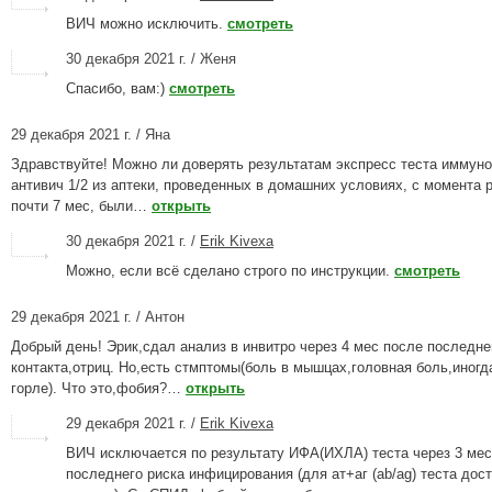
ВИЧ можно исключить.
смотреть
30 декабря 2021 г. / Женя
Спасибо, вам:)
смотреть
29 декабря 2021 г. / Яна
Здравствуйте! Можно ли доверять результатам экспресс теста иммун
антивич 1/2 из аптеки, проведенных в домашних условиях, с момента 
почти 7 мес, были…
открыть
30 декабря 2021 г. /
Erik Kivexa
Можно, если всё сделано строго по инструкции.
смотреть
29 декабря 2021 г. / Антон
Добрый день! Эрик,сдал анализ в инвитро через 4 мес после последне
контакта,отриц. Но,есть стмптомы(боль в мышцах,головная боль,иногд
горле). Что это,фобия?…
открыть
29 декабря 2021 г. /
Erik Kivexa
ВИЧ исключается по результату ИФА(ИХЛА) теста через 3 мес
последнего риска инфицирования (для ат+аг (ab/ag) теста дост