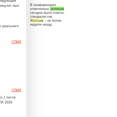
 следующей
В конференциях
эякулят был
отмеченных
зеленым
сегодня были ответы
специалистов.
Желтым
– не более
недели назад.
о реального
СПИД
СПИД
ез 1 после
НПА 2019