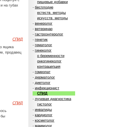
пищевые добавки
и на губах
-
бесплодие
естеств. методы
искусств. методы
-
венеролог
-
ветеринар
-
гастроэнтеролог
СПИД
-
генетик
-
гематолог
из ящика
-
гинеколог
ие, продавец
о беременности
онкогинеколог
контрацепция
-
гомеопат
-
дерматолог
-
диетолог
-
инфекционист
СПИД
-
лучевая диагностика
СПИД
гистолог
-
инвалиды
лось
-
кардиолог
 бы
-
косметолог
-
маммолог