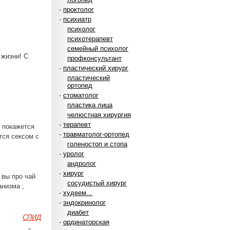
-
проктолог
-
психиатр
психолог
психотерапевт
семейный психолог
 жизни! С
профконсультант
-
пластический хирург
пластический
ортопед
-
стоматолог
пластика лица
челюстная хирургия
-
терапевт
м покажется
-
травматолог-ортопед
тся сексом с
голеностоп и стопа
-
уролог
андролог
-
хирург
 вы про чай
сосудистый хирург
анизма ,
-
худеем...
-
эндокринолог
диабет
СПИД
-
ординаторская