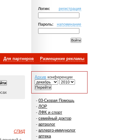
Логин:
регистрация
Пароль:
напоминание
Для партнеров
Размещение рекламы
Архив
конференции
осах
-
03-Скорая Помощь
-
ЛОР
-
ЛФК и спорт
-
семейный доктор
-
артролог
-
аллерго-иммунолог
СПИД
-
аптека
й поцелуй с