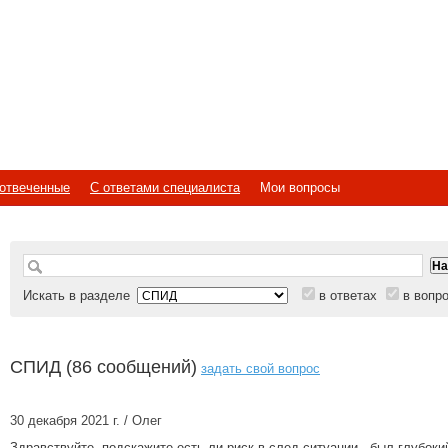
отвеченные
С ответами специалиста
Мои вопросы
Искать в разделе
в ответах
в вопр
СПИД (86 сообщений)
задать свой вопрос
30 декабря 2021 г. / Олег
Здравствуйте, подскажите есть ли риск в след ситуации - был глубоки