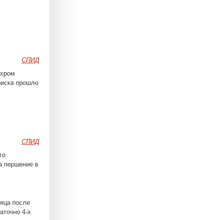
СПИД
охром
риска прошло
СПИД
го
а першение в
яца после
аточно 4-х