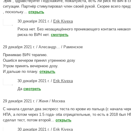
Эрик , здравствуйте! Подскажите, пожалуйста, есть ли риск по вич в
ситуации. Партнёр стимулировал член своей рукой. Скорее всего пред
, поскольку…
открыть
30 декабря 2021 г. /
Erik Kivexa
Риска нет. Без незащищённого проникающего контакта никаког
риска по ВИЧ нет.
смотреть
29 декабря 2021 г. / Алесандр… / Раменское
Принимаю ВИЧ терапию.
Ошибся вечером принял утреннюю дозу
Утром принять вечернюю дозу.
И дальше по плану.
открыть
30 декабря 2021 г. /
Erik Kivexa
Да
смотреть
29 декабря 2021 г. / Женя / Москва
С начала сделал два экспресс теста по крови из пальца (с начала чер
НПА, а потом через 1.5 года- оба отрицательные, то есть в 2018 был 
сделал тест, потом второй…
открыть
30 декабря 2021 г. /
Erik Kivexa