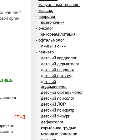
-
мануальный терапевт
-
массаж
ск или нет?
-
невролог
вой орган.
позвоночник
-
онколог
онкореабилитация
-
офтальмолог
линзы и очки
-
педиатр
детский кардиолог
детский дерматолог
детский невролог
детский ортопед
отреть
детский
эндокринолог
детский офтальмолог
еживался
детский психолог
детский ЛОР
детский психиатр
детский хирург
СПИД
дефектолог
приехал
кормление грудью
нашел и
молодые родители
логопед