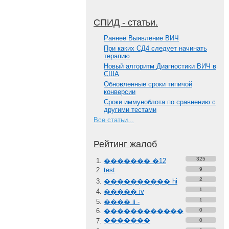
СПИД - статьи.
Paннеё Выявление ВИЧ
При каких СД4 следует начинать
терапию
Новый алгоритм Диагностики ВИЧ в
США
Обновленные сроки типичой
конверсии
Сроки иммуноблота по сравнению с
другими тестами
Все статьи...
Рейтинг жалоб
325
������� �12
test
9
2
���������� hi
1
����� iv
1
���� ii -
������������
0
�������
0