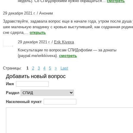
недель). Со СПИДофобией нужно обращаться…
смотреть
29 декабря 2021 г. / Аноним
Здравствуйте, задавала вопрос еще в начале года, утром после душа
шее маленькую впадинку с кровью выступившей, как содранная родинк
сне сдерла,…
открыть
29 декабря 2021 г. /
Erik Kivexa
Консультации по вопросам СПИДофобии — за донаты
(paypal.me/erikkivexa).
смотреть
Страницы:
1
2
3
4
5
>
Last
Добавить новый вопрос
Имя
Раздел
Населенный пункт