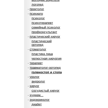
логопед
-
проктолог
-
психиатр
психолог
психотерапевт
семейный психолог
профконсультант
-
пластический хирург
пластический
ортопед
-
стоматолог
пластика лица
челюстная хирургия
-
терапевт
-
травматолог-ортопед
голеностоп и стопа
-
уролог
андролог
-
хирург
сосудистый хирург
-
худеем...
-
эндокринолог
диабет