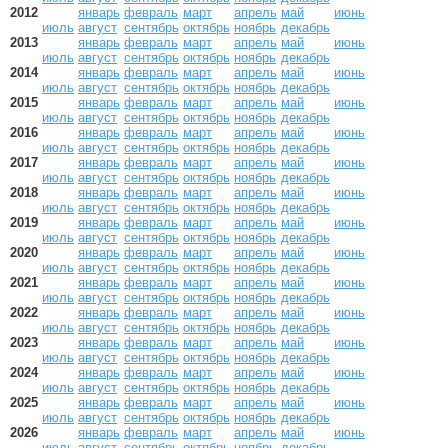
2012
январь
февраль
март
апрель
май
июнь
июль
август
сентябрь
октябрь
ноябрь
декабрь
2013
январь
февраль
март
апрель
май
июнь
июль
август
сентябрь
октябрь
ноябрь
декабрь
2014
январь
февраль
март
апрель
май
июнь
июль
август
сентябрь
октябрь
ноябрь
декабрь
2015
январь
февраль
март
апрель
май
июнь
июль
август
сентябрь
октябрь
ноябрь
декабрь
2016
январь
февраль
март
апрель
май
июнь
июль
август
сентябрь
октябрь
ноябрь
декабрь
2017
январь
февраль
март
апрель
май
июнь
июль
август
сентябрь
октябрь
ноябрь
декабрь
2018
январь
февраль
март
апрель
май
июнь
июль
август
сентябрь
октябрь
ноябрь
декабрь
2019
январь
февраль
март
апрель
май
июнь
июль
август
сентябрь
октябрь
ноябрь
декабрь
2020
январь
февраль
март
апрель
май
июнь
июль
август
сентябрь
октябрь
ноябрь
декабрь
2021
январь
февраль
март
апрель
май
июнь
июль
август
сентябрь
октябрь
ноябрь
декабрь
2022
январь
февраль
март
апрель
май
июнь
июль
август
сентябрь
октябрь
ноябрь
декабрь
2023
январь
февраль
март
апрель
май
июнь
июль
август
сентябрь
октябрь
ноябрь
декабрь
2024
январь
февраль
март
апрель
май
июнь
июль
август
сентябрь
октябрь
ноябрь
декабрь
2025
январь
февраль
март
апрель
май
июнь
июль
август
сентябрь
октябрь
ноябрь
декабрь
2026
январь
февраль
март
апрель
май
июнь
июль
август
сентябрь
октябрь
ноябрь
декабрь