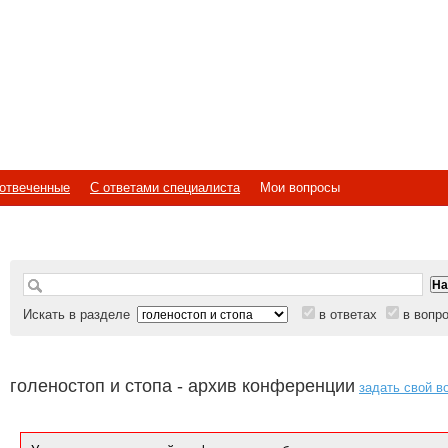
отвеченные
С ответами специалиста
Мои вопросы
Искать в разделе
в ответах
в вопр
голеностоп и стопа - архив конференции
задать свой в