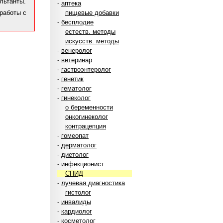
льтанты.
-
аптека
 работы с
пищевые добавки
-
бесплодие
естеств. методы
искусств. методы
-
венеролог
-
ветеринар
-
гастроэнтеролог
-
генетик
-
гематолог
-
гинеколог
о беременности
онкогинеколог
контрацепция
-
гомеопат
-
дерматолог
-
диетолог
-
инфекционист
СПИД
-
лучевая диагностика
гистолог
-
инвалиды
-
кардиолог
-
косметолог