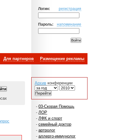
Логин:
регистрация
Пароль:
напоминание
Для партнеров
Размещение рекламы
Архив
конференции
осах
-
03-Скорая Помощь
-
ЛОР
-
ЛФК и спорт
опрос
-
семейный доктор
-
артролог
-
аллерго-иммунолог