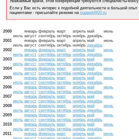
Уважаемые врачи, этой конференции требуются специалисты-консу
Если у Вас есть интерес к подобной деятельности и большой опыт
пациентами - присылайте резюме на
support@03.ru
2000
январь
февраль
март
апрель
май
июнь
июль
август
сентябрь
октябрь
ноябрь
декабрь
2001
январь
февраль
март
апрель
май
июнь
июль
август
сентябрь
октябрь
ноябрь
декабрь
2002
январь
февраль
март
апрель
май
июнь
июль
август
сентябрь
октябрь
ноябрь
декабрь
2003
январь
февраль
март
апрель
май
июнь
июль
август
сентябрь
октябрь
ноябрь
декабрь
2004
январь
февраль
март
апрель
май
июнь
июль
август
сентябрь
октябрь
ноябрь
декабрь
2005
январь
февраль
март
апрель
май
июнь
июль
август
сентябрь
октябрь
ноябрь
декабрь
2006
январь
февраль
март
апрель
май
июнь
июль
август
сентябрь
октябрь
ноябрь
декабрь
2007
январь
февраль
март
апрель
май
июнь
июль
август
сентябрь
октябрь
ноябрь
декабрь
2008
январь
февраль
март
апрель
май
июнь
июль
август
сентябрь
октябрь
ноябрь
декабрь
2009
январь
февраль
март
апрель
май
июнь
июль
август
сентябрь
октябрь
ноябрь
декабрь
2010
январь
февраль
март
апрель
май
июнь
июль
август
сентябрь
октябрь
ноябрь
декабрь
2011
январь
февраль
март
апрель
май
июнь
июль
август
сентябрь
октябрь
ноябрь
декабрь