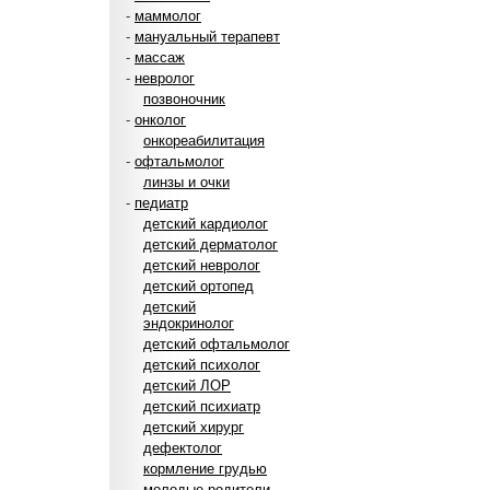
-
маммолог
-
мануальный терапевт
-
массаж
-
невролог
позвоночник
-
онколог
онкореабилитация
-
офтальмолог
линзы и очки
-
педиатр
детский кардиолог
детский дерматолог
детский невролог
детский ортопед
детский
эндокринолог
детский офтальмолог
детский психолог
детский ЛОР
детский психиатр
детский хирург
дефектолог
кормление грудью
молодые родители