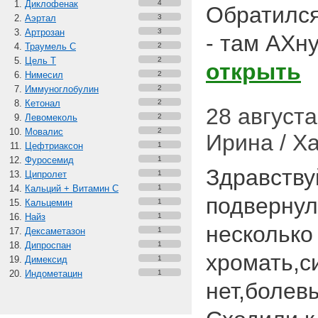
Диклофенак
4
Обратился
Аэртал
3
Артрозан
3
- там АХн
Траумель С
2
Цель Т
2
открыть
Нимесил
2
Иммуноглобулин
2
Кетонал
2
28 августа 
Левомеколь
2
Мовалис
2
Ирина / Х
Цефтриаксон
1
Фуросемид
1
Здравству
Ципролет
1
Кальций + Витамин C
1
подвернул
Кальцемин
1
Найз
1
несколько
Дексаметазон
1
Дипроспан
1
хромать,с
Димексид
1
Индометацин
1
нет,болев