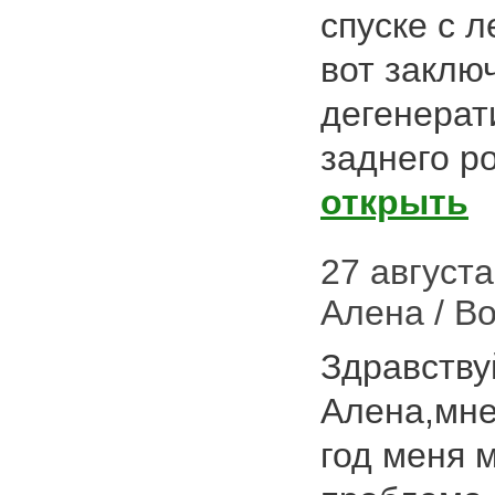
спуске с л
вот заклю
дегенерат
заднего р
открыть
27 августа 
Алена / В
Здравству
Алена,мне
год меня 