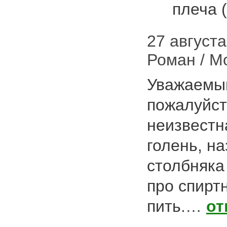
плеча 
27 августа 
Роман / М
Уважаемый
пожалуйст
неизвестна
голень, н
столбняка
про спирт
пить.…
от