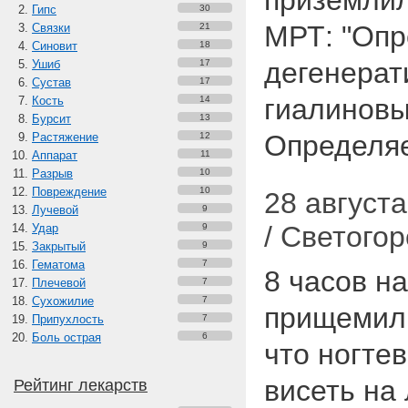
приземлил
Гипс
30
МРТ: "Опр
Связки
21
Синовит
18
дегенерат
Ушиб
17
Сустав
17
гиалиновы
Кость
14
Бурсит
13
Определя
Растяжение
12
Аппарат
11
Разрыв
10
Повреждение
10
28 августа
Лучевой
9
/ Светогор
Удар
9
Закрытый
9
Гематома
7
8 часов н
Плечевой
7
Сухожилие
7
прищемил 
Припухлость
7
Боль острая
6
что ногте
висеть на 
Рейтинг лекарств