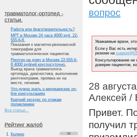
вопрос
травматолог-ортопед -
статьи.
Работа или благотворительность?
МРТ в Москве 24 часа 4000 руб. 22-
555-6-8.
Уважаемые врачи, это
Показания к магнитно-резонансной
Если у Вас есть инте
томографии для
резюме на
support@03
травматологических пациентов.
Рентген на дому в Москве 22-555-6-
Консультирование не 
8 4000 рублей круглосуточно.
доверие пациентов, к
Выезд врача травматолога-
ортопеда, диагностика, выполнение
рентгенограмм, проявка их на
месте, лечение.
28 августа 
Что нужно знать о медицинских on-
line консультациях
Алексей /
Краткий экскурс по этажам
поликлиники
Привет. П
Все статьи...
получил т
Рейтинг жалоб
Колено
39