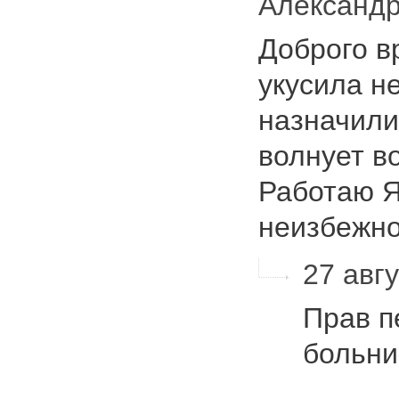
Александр
Доброго в
укусила н
назначили
волнует в
Работаю Я
неизбежн
27 авгу
Прав п
больни