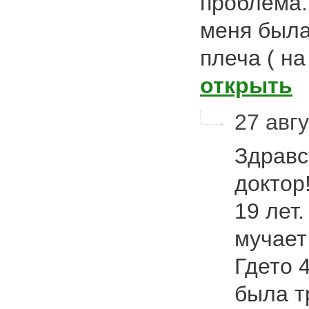
проблема. 
меня была
плеча ( н
открыть
27 авгу
Здравс
доктор
19 лет
мучает
Гдето 
была т