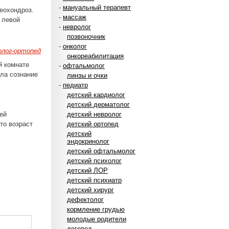
-
мануальный терапевт
еохондроз.
-
массаж
 левой
-
невролог
позвоночник
-
онколог
лог-ортопед
онкореабилитация
й комнате
-
офтальмолог
ла сознание
линзы и очки
-
педиатр
детский кардиолог
детский дерматолог
ей
детский невролог
то возраст
детский ортопед
детский
эндокринолог
детский офтальмолог
детский психолог
детский ЛОР
детский психиатр
детский хирург
дефектолог
кормление грудью
молодые родители
логопед