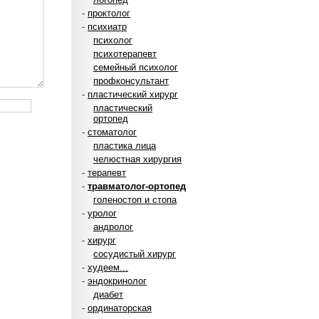
-
проктолог
-
психиатр
психолог
психотерапевт
семейный психолог
профконсультант
-
пластический хирург
пластический
ортопед
-
стоматолог
пластика лица
челюстная хирургия
-
терапевт
-
травматолог-ортопед
голеностоп и стопа
-
уролог
андролог
-
хирург
сосудистый хирург
-
худеем...
-
эндокринолог
диабет
-
ординаторская