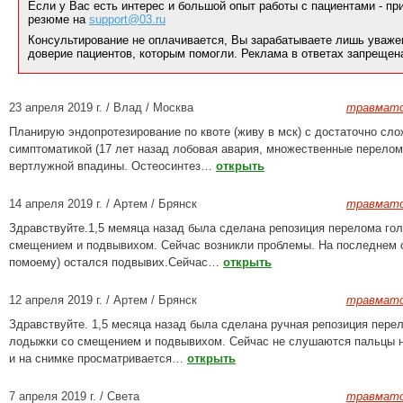
Если у Вас есть интерес и большой опыт работы с пациентами - п
резюме на
support@03.ru
Консультирование не оплачивается, Вы зарабатываете лишь уваже
доверие пациентов, которым помогли. Реклама в ответах запрещен
23 апреля 2019 г. / Влад / Москва
травмато
Планирую эндопротезирование по квоте (живу в мск) с достаточно сл
симптоматикой (17 лет назад лобовая авария, множественные перелом
вертлужной впадины. Остеосинтез…
открыть
14 апреля 2019 г. / Артем / Брянск
травмато
Здравствуйте.1,5 мемяца назад была сделана репозиция перелома гол
смещением и подвывихом. Сейчас возникли проблемы. На последнем 
помоему) остался подвывих.Сейчас…
открыть
12 апреля 2019 г. / Артем / Брянск
травмато
Здравствуйте. 1,5 месяца назад была сделана ручная репозиция пере
лодыжки со смещением и подвывихом. Сейчас не слушаются пальцы н
и на снимке просматривается…
открыть
7 апреля 2019 г. / Света
травмато