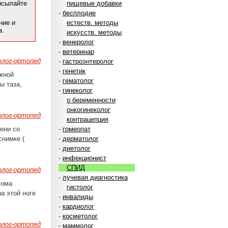
рисылайте
пищевые добавки
-
бесплодие
ние и
естеств. методы
а.
искусств. методы
-
венеролог
-
ветеринар
лог-ортопед
-
гастроэнтеролог
-
генетик
ожной
-
гематолог
ы таза,
-
гинеколог
о беременности
онкогинеколог
лог-ортопед
контрацепция
ени со
-
гомеопат
снимке (
-
дерматолог
-
диетолог
-
инфекционист
СПИД
лог-ортопед
-
лучевая диагностика
лома
гистолог
а этой ноге
-
инвалиды
-
кардиолог
-
косметолог
лог-ортопед
-
маммолог