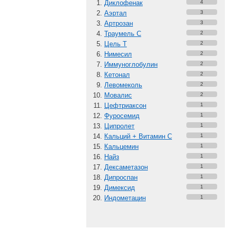
Диклофенак
4
Аэртал
3
Артрозан
3
Траумель С
2
Цель Т
2
Нимесил
2
Иммуноглобулин
2
Кетонал
2
Левомеколь
2
Мовалис
2
Цефтриаксон
1
Фуросемид
1
Ципролет
1
Кальций + Витамин C
1
Кальцемин
1
Найз
1
Дексаметазон
1
Дипроспан
1
Димексид
1
Индометацин
1