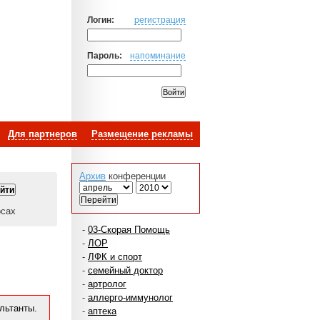
Логин:
регистрация
Пароль:
напоминание
Для партнеров
Размещение рекламы
Архив
конференции
осах
-
03-Скорая Помощь
-
ЛОР
-
ЛФК и спорт
-
семейный доктор
-
артролог
-
аллерго-иммунолог
льтанты.
-
аптека