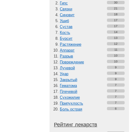
Гипс
30
Связки
21
Синовит
18
Ушиб
17
Сустав
17
Кость
14
Бурсит
13
Растяжение
12
Аппарат
11
Разрыв
10
Повреждение
10
Лучевой
9
Удар
9
Закрытый
9
Гематома
7
Плечевой
7
Сухожилие
7
Припухлость
7
Боль острая
6
Рейтинг лекарств