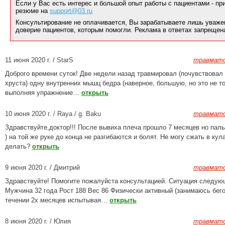
Если у Вас есть интерес и большой опыт работы с пациентами - п
резюме на
support@03.ru
Консультирование не оплачивается, Вы зарабатываете лишь уваже
доверие пациентов, которым помогли. Реклама в ответах запрещен
11 июня 2020 г. / StarS
травмато
Доброго времени суток! Две недели назад травмировал (почувствовал
хруста) одну внутренних мышц бедра (наверное, большую, но это не то
выполняя упражнение…
открыть
10 июня 2020 г. / Raya / g. Baku
травмато
Здравствуйте,доктор!!! После вывиха плеча прошло 7 месяцев но пальц
) на той же руке до конца не разгибаются и болят. Не могу сжать в кул
делать?
открыть
9 июня 2020 г. / Дмитрий
травмато
Здравствуйте! Помогите пожалуйста консультацией. Ситуация следую
Мужчина 32 года Рост 188 Вес 86 Физически активный (занимаюсь бего
течении 2х месяцев испытывая…
открыть
8 июня 2020 г. / Юлия
травмато