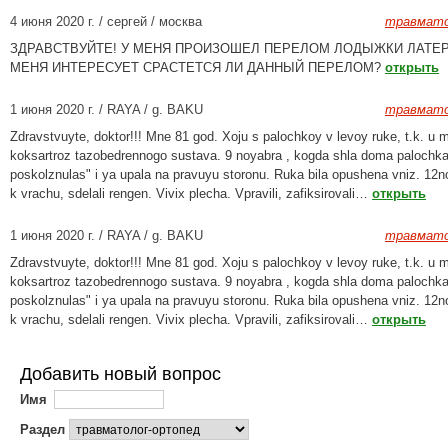
4 июня 2020 г. / сергей / москва
травмато
ЗДРАВСТВУЙТЕ! У МЕНЯ ПРОИЗОШЕЛ ПЕРЕЛОМ ЛОДЫЖКИ ЛАТЕ
МЕНЯ ИНТЕРЕСУЕТ СРАСТЕТСЯ ЛИ ДАННЫЙ ПЕРЕЛОМ?
открыть
1 июня 2020 г. / RAYA / g. BAKU
травмато
Zdravstvuyte, doktor!!! Mne 81 god. Xoju s palochkoy v levoy ruke, t.k. u 
koksartroz tazobedrennogo sustava. 9 noyabra , kogda shla doma palochk
poskolznulas" i ya upala na pravuyu storonu. Ruka bila opushena vniz. 12n
k vrachu, sdelali rengen. Vivix plecha. Vpravili, zafiksirovali…
открыть
1 июня 2020 г. / RAYA / g. BAKU
травмато
Zdravstvuyte, doktor!!! Mne 81 god. Xoju s palochkoy v levoy ruke, t.k. u 
koksartroz tazobedrennogo sustava. 9 noyabra , kogda shla doma palochk
poskolznulas" i ya upala na pravuyu storonu. Ruka bila opushena vniz. 12n
k vrachu, sdelali rengen. Vivix plecha. Vpravili, zafiksirovali…
открыть
Добавить новый вопрос
Имя
Раздел