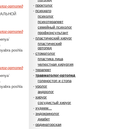
-
проктолог
лог-ортопед
-
психиатр
РАЛЬНОЙ
психолог
психотерапевт
семейный психолог
лог-ортопед
профконсультант
-
пластический хирург
menya`
пластический
a
ортопед
oyabra poshla
-
стоматолог
пластика лица
челюстная хирургия
лог-ортопед
-
терапевт
-
травматолог-ортопед
menya`
голеностоп и стопа
a
-
уролог
oyabra poshla
андролог
-
хирург
сосудистый хирург
-
худеем...
-
эндокринолог
диабет
-
ординаторская