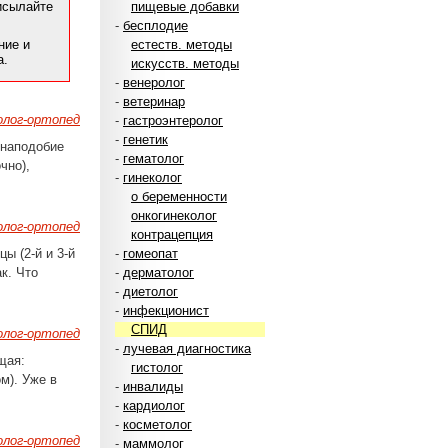
рисылайте
пищевые добавки
-
бесплодие
ние и
естеств. методы
а.
искусств. методы
-
венеролог
-
ветеринар
лог-ортопед
-
гастроэнтеролог
-
генетик
 наподобие
-
гематолог
чно),
-
гинеколог
о беременности
онкогинеколог
лог-ортопед
контрацепция
ы (2-й и 3-й
-
гомеопат
ак. Что
-
дерматолог
-
диетолог
-
инфекционист
СПИД
лог-ортопед
-
лучевая диагностика
щая:
гистолог
м). Уже в
-
инвалиды
-
кардиолог
-
косметолог
лог-ортопед
-
маммолог