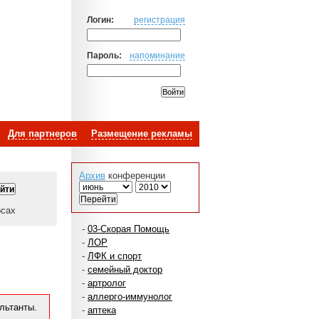
Логин:
регистрация
Пароль:
напоминание
Для партнеров
Размещение рекламы
Архив
конференции
осах
-
03-Скорая Помощь
-
ЛОР
-
ЛФК и спорт
-
семейный доктор
-
артролог
-
аллерго-иммунолог
льтанты.
-
аптека