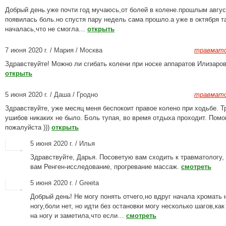
Добрый день.уже почти год мучаюсь,от болей в колене.прошлым авгу
появилась боль.но спустя пару недель сама прошло.а уже в октября т
началась,что не смогла…
открыть
7 июня 2020 г. / Мария / Москва
травмато
Здравствуйте! Можно ли сгибать колени при носке аппаратов Илизаров
открыть
5 июня 2020 г. / Даша / Гродно
травмато
Здравствуйте, уже месяц меня беспокоит правое колено при ходьбе. Т
ушибов никаких не было. Боль тупая, во время отдыха проходит. Помо
пожалуйста )))
открыть
5 июня 2020 г. / Илья
Здравствуйте, Дарья. Посоветую вам сходить к травматологу, 
вам Ренген-исследование, прогревание массаж.
смотреть
5 июня 2020 г. / Greeta
Добрый день! Не могу понять отчего,но вдруг начала хромать
ногу,боли нет, но идти без остановки могу несколько шагов,ка
на ногу и заметила,что если…
смотреть