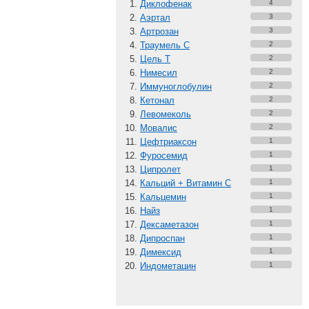
Диклофенак
4
Аэртал
3
Артрозан
3
Траумель С
2
Цель Т
2
Нимесил
2
Иммуноглобулин
2
Кетонал
2
Левомеколь
2
Мовалис
2
Цефтриаксон
1
Фуросемид
1
Ципролет
1
Кальций + Витамин C
1
Кальцемин
1
Найз
1
Дексаметазон
1
Дипроспан
1
Димексид
1
Индометацин
1