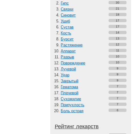
Гипс
30
Связки
21
Синовит
18
Ушиб
17
Сустав
17
Кость
14
Бурсит
13
Растяжение
12
Аппарат
11
Разрыв
10
Повреждение
10
Лучевой
9
Удар
9
Закрытый
9
Гематома
7
Плечевой
7
Сухожилие
7
Припухлость
7
Боль острая
6
Рейтинг лекарств