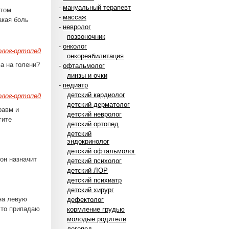
-
мануальный терапевт
стом
-
массаж
акая боль
-
невролог
позвоночник
-
онколог
лог-ортопед
онкореабилитация
а на голени?
-
офтальмолог
линзы и очки
-
педиатр
детский кардиолог
лог-ортопед
детский дерматолог
равм и
детский невролог
гите
детский ортопед
детский
эндокринолог
детский офтальмолог
он назначит
детский психолог
детский ЛОР
детский психиатр
детский хирург
 на левую
дефектолог
к то припадаю
кормление грудью
молодые родители
логопед