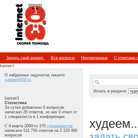
Internet
Скорая помощь
Задать свой вопрос.
Все вопросы
Неотвеченные
С ответами 
banner1
О найденных недочетах пишите
support@03.ru
.
Искать в разделе
banner3
Статистика
За сутки добавлено 5 вопросов,
написано 28 ответов, из них 0 ответ от
1 специалиста в 1 конференции.
худеем..
С 4 марта 2000-го 375
специалистов
написали 511 756 ответов на 2 329 486
задать св
вопросов