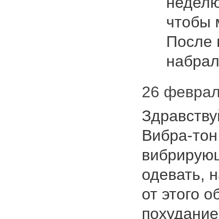
неделю
чтобы 
После 
набра
26 феврал
Здравству
Вибра-тон
вибрирующ
одевать, 
от этого 
похудание.