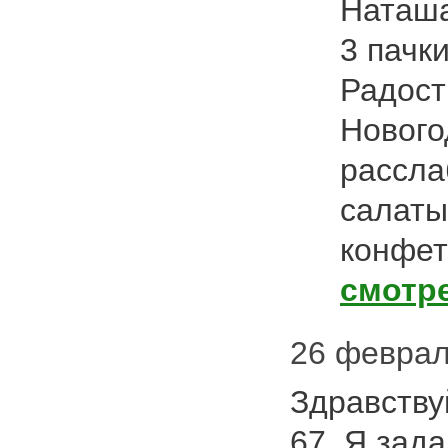
Наташа
3 пачки
Радост
Нового
рассла
салаты
конфет
смотр
26 февраля
Здравству
67. Я зад