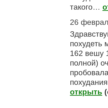
такого…
о
26 февраля
Здравству
похудеть 
162 вешу 1
полной) о
пробовала
похудания
открыть