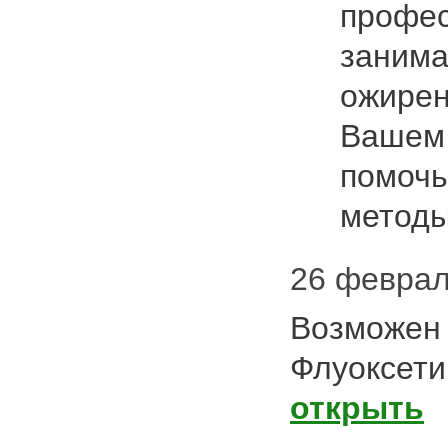
профе
заним
ожирен
Вашем 
помочь
метод
26 февраля
Возможен 
Флуоксети
открыть