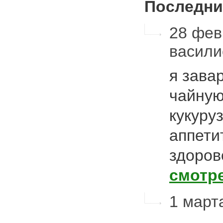
Последни
28 февр
васил
я зава
чайную
кукуру
аппети
здоров
смотр
1 март