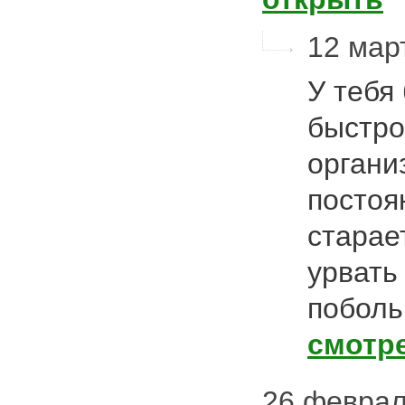
12 март
У тебя
быстро
органи
постоя
старае
урвать
поболь
смотр
26 феврал