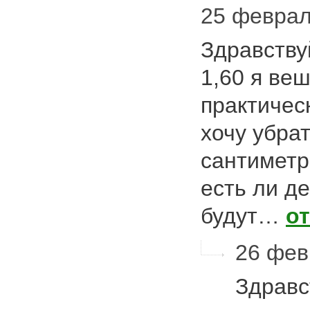
25 февраля
Здравству
1,60 я веш
практическ
хочу убра
сантиметро
есть ли д
будут…
о
26 февр
Здравс