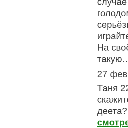
случае
голодо
серьёз
играйт
На сво
такую
27 фев
Таня 2
скажит
деета?
смотр