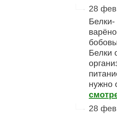
28 февр
Белки- 
варёное
бобовые
Белки 
органи
питание
нужно 
смотр
28 фев