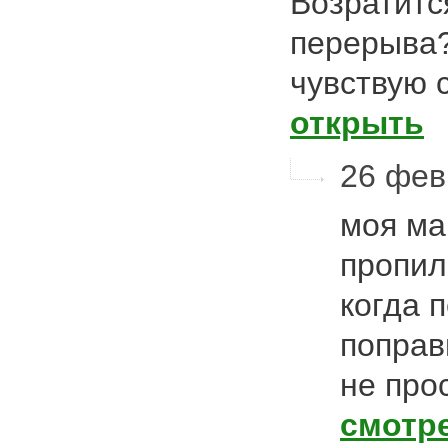
Возратитс
перерыва?
чувствую 
открыть
26 фев
моя ма
пропил
когда 
поправ
не про
смотр