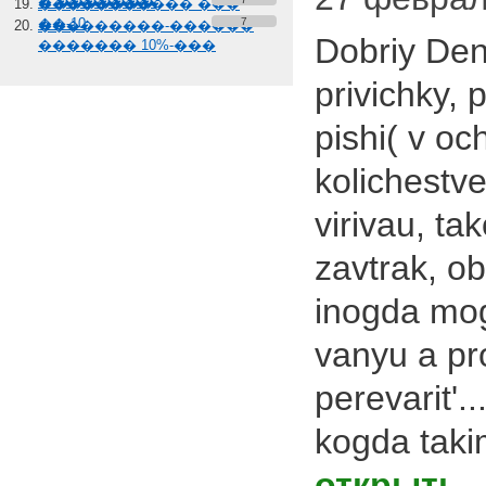
� �������
����������� ���
��-10
7
���������-������
Dobriy Den'
������� 10%-���
privichky,
pishi( v oc
kolichestve
virivau, ta
zavtrak, ob
inogda mogy
vanyu a pr
perevarit'.
kogda tak
открыть