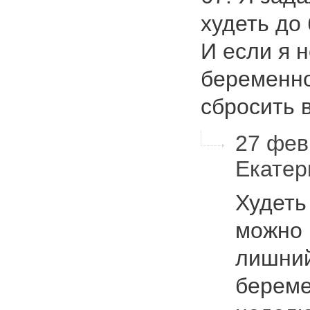
худеть до
И если я 
беременно
сбросить
27 февр
Екате
Худеть
можно 
лишний
береме