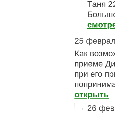
Таня 2
Большое
смотр
25 февраля
Как возмо
приеме Ди
при его п
попринима
открыть
26 февр