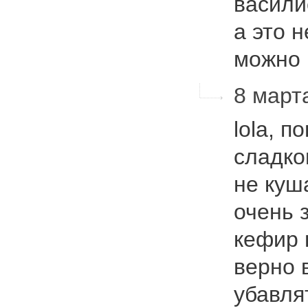
васили
а это н
можно
8 март
lola, п
сладко
не куш
очень 
кефир 
верно 
убавля