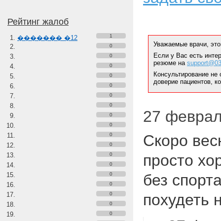
Рейтинг жалоб
1
������� �12
Уважаемые врачи, это
0
Если у Вас есть инте
0
резюме на
support@03
0
Консультирование не 
0
доверие пациентов, к
0
0
0
27 февраля
0
0
0
Скоро вес
0
0
просто хо
0
0
без спорт
0
0
похудеть н
0
0