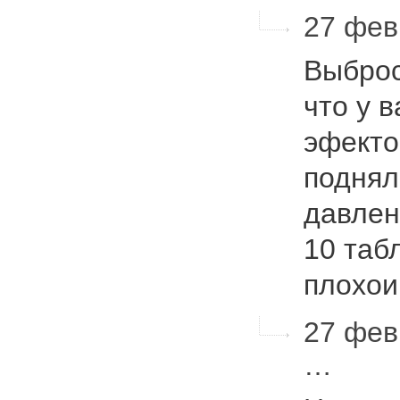
27 фев
Выброс
что у 
эфекто
поднял
давлен
10 таб
плохо
27 фев
…