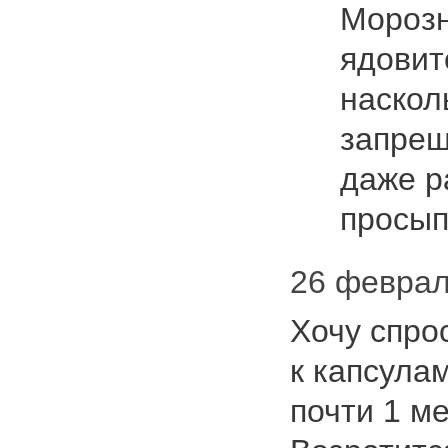
Морозн
ядовит
наскол
запрещ
даже р
просы
26 феврал
Хочу спро
к капсула
почти 1 ме