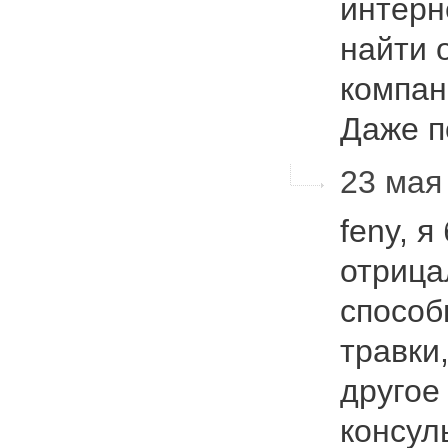
интерн
найти 
компан
Даже 
23 мая 
feny, я
отрица
способ
травки
другое
консул