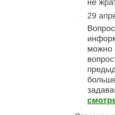
не жра
29 апр
Вопрос
информ
можно 
вопрос
предыд
больше
задава
смотр