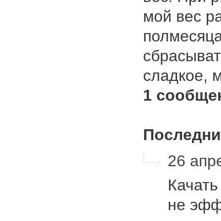
мой вес р
полмесяца
сбрасыват
сладкое,
1 сообще
Последни
26 апре
Качать
не эфф