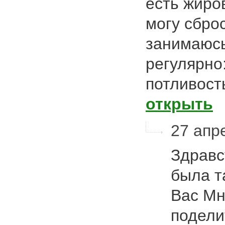
есть жиро
могу сброс
занимаюсь
регулярно:
потливост
открыть
27 апре
Здравс
была т
Вас Мн
подели