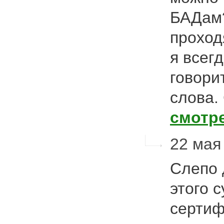
БАДам?
проход
я всегд
говорит
слова.
смотр
22 мая 
Слепо 
этого 
сертиф