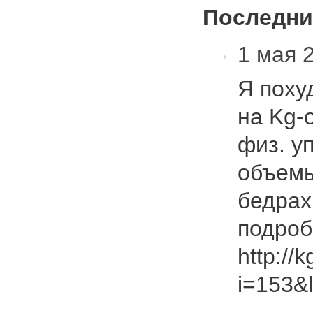
Последни
1 мая 2
Я поху
на Kg-o
физ. у
объемы
бедрах
подроб
http://
i=153&