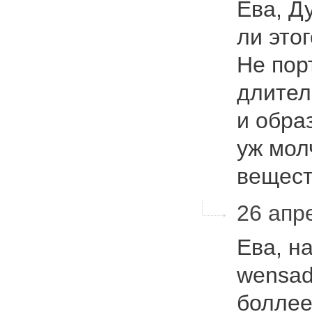
Ева, Д
ли это
Не пор
длител
и обра
уж мол
вещес
26 апре
Ева, н
wensad
боллее