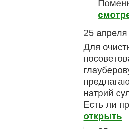
Помень
смотр
25 апреля 2
Для очист
посоветов
глауберов
предлагаю
натрий су
Есть ли п
открыть