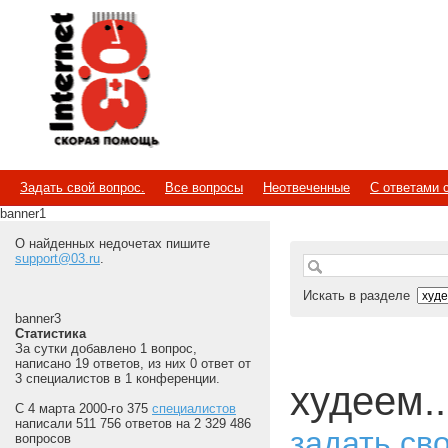
Internet
Скорая помощь
Задать свой вопрос.
Все вопросы
Неотвеченные
С ответами 
banner1
О найденных недочетах пишите
support@03.ru
.
Искать в разделе
banner3
Статистика
За сутки добавлено 1 вопрос,
написано 19 ответов, из них 0 ответ от
3 специалистов в 1 конференции.
худеем..
С 4 марта 2000-го 375
специалистов
написали 511 756 ответов на 2 329 486
задать св
вопросов