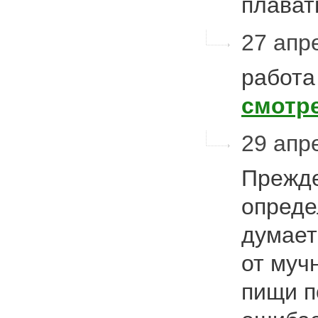
плават
27 апре
работа
смотр
29 апр
Прежде
опреде
думает
от муч
пищи п