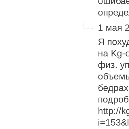
ошибае
опред
1 мая 2
Я поху
на Kg-o
физ. у
объемы
бедрах
подроб
http://
i=153&