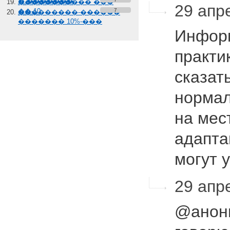
� �������
����������� ���
29 апр
��-10
7
���������-������
������� 10%-���
Информ
практи
сказат
нормал
на мес
адапта
могут 
29 апре
@анони