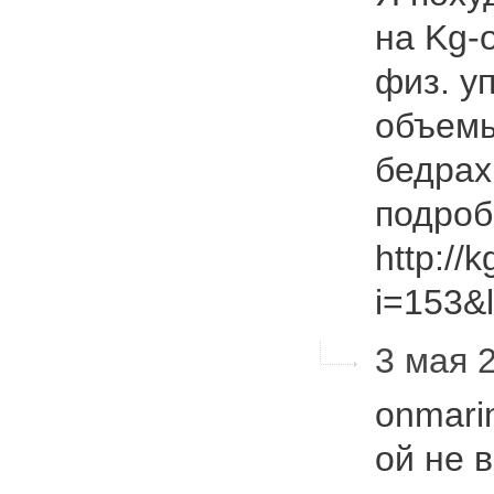
на Kg-o
физ. у
объемы
бедрах
подроб
http://
i=153&
3 мая 2
onmari
ой не 