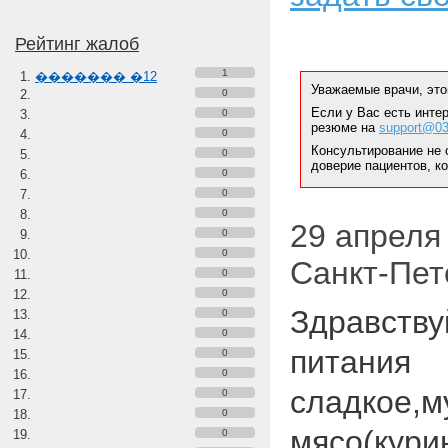
Рейтинг жалоб
1
������� �12
Уважаемые врачи, это
0
Если у Вас есть инте
0
резюме на
support@03
0
Консультирование не 
0
доверие пациентов, к
0
0
0
29 апреля 
0
0
Санкт-Пет
0
0
Здравству
0
0
питания
0
0
сладкое,м
0
0
мясо(кури
0