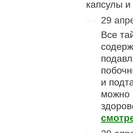
капсулы 
29 апре
Все та
содерж
подавл
побочн
и подт
можно 
здоров
смотр