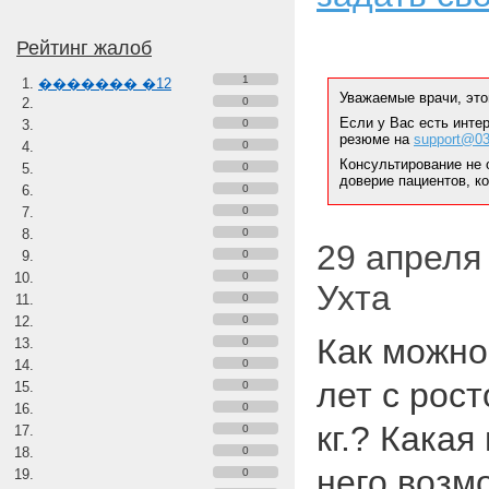
Рейтинг жалоб
1
������� �12
Уважаемые врачи, это
0
Если у Вас есть инте
0
резюме на
support@03
0
Консультирование не 
0
доверие пациентов, к
0
0
0
29 апреля 
0
0
Ухта
0
0
Как можно
0
0
лет с рост
0
0
кг.? Кака
0
0
него возм
0