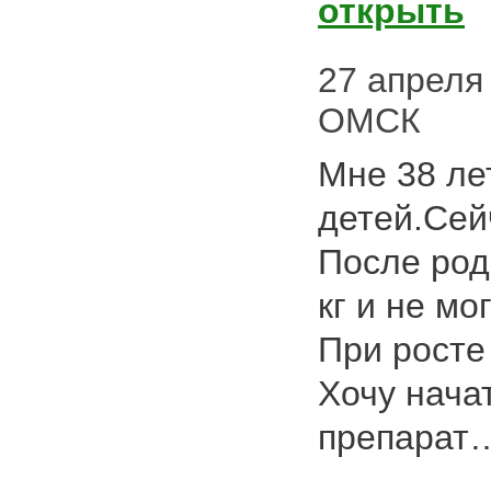
открыть
27 апреля 
ОМСК
Мне 38 лет
детей.Сей
После род
кг и не мо
При росте 
Хочу нача
препара