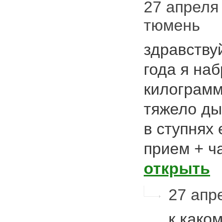
27 апреля 
тюмень
здравству
года я на
килограмм
тяжело ды
в ступнях
прием + ч
открыть
27 апре
к како