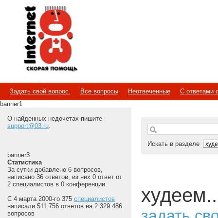
Internet
Скорая помощь
Задать свой вопрос.
Все вопросы
Неотвеченные
С ответами 
banner1
О найденных недочетах пишите
support@03.ru
.
Искать в разделе
banner3
Статистика
За сутки добавлено 6 вопросов,
написано 36 ответов, из них 0 ответ от
2 специалистов в 0 конференции.
худеем..
С 4 марта 2000-го 375
специалистов
написали 511 756 ответов на 2 329 486
задать св
вопросов