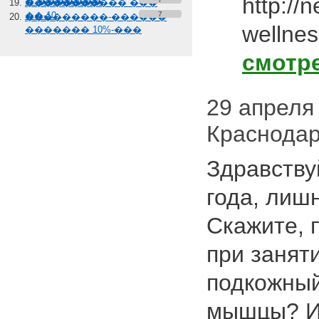
http://
� �������
����������� ���
��-10
7
���������-������
wellnes
������� 10%-���
смотр
29 апреля 2
Краснода
Здравству
года, лишн
Скажите, 
при занят
подкожный
мышцы? И 