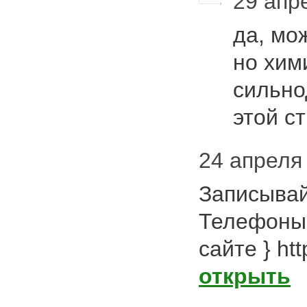
29 апре
да, мож
но хим
сильно
этой с
24 апреля 
Записыва
Телефоны
сайте } htt
открыть