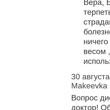
Вера, 
терпет
страда
болезн
ничего
весом 
испол
30 августа 
Makeevka
Вопрос ди
доктор! О