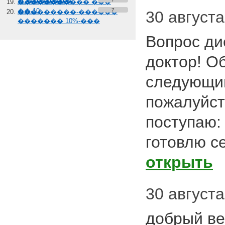
� �������
����������� ���
��-10
7
���������-������
30 августа 
������� 10%-���
Вопрос ди
доктор! О
следующи
пожалуйст
поступаю:
готовлю с
открыть
30 августа 
добрый ве