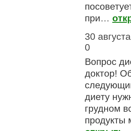
посоветуе
при…
отк
30 августа
0
Вопрос ди
доктор! О
следующи
диету нуж
грудном в
продукты 