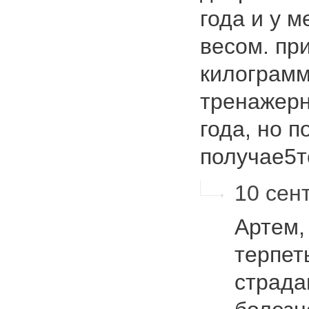
года и у 
весом. при
килограмм
тренажерн
года, но п
получае5
10 сент
Артем,
терпет
страда