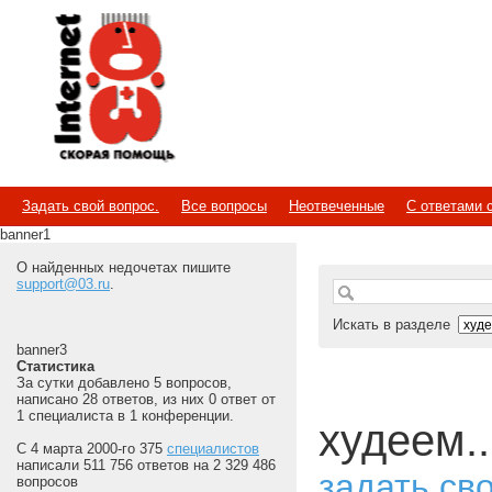
Internet
Скорая помощь
Задать свой вопрос.
Все вопросы
Неотвеченные
С ответами 
banner1
О найденных недочетах пишите
support@03.ru
.
Искать в разделе
banner3
Статистика
За сутки добавлено 5 вопросов,
написано 28 ответов, из них 0 ответ от
1 специалиста в 1 конференции.
худеем..
С 4 марта 2000-го 375
специалистов
написали 511 756 ответов на 2 329 486
задать св
вопросов