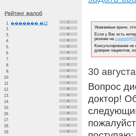
Рейтинг жалоб
1
������� �12
Уважаемые врачи, это
0
Если у Вас есть инте
0
резюме на
support@03
0
Консультирование не 
0
доверие пациентов, к
0
0
0
30 августа
0
0
0
Вопрос ди
0
0
доктор! О
0
0
следующи
0
0
пожалуйст
0
0
поступаю: