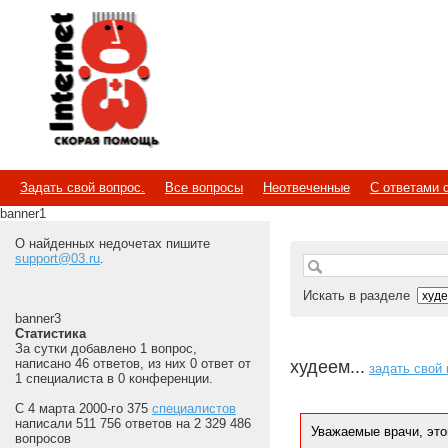
Internet
Скорая помощь
Задать свой вопрос.
Все вопросы
Неотвеченные
С ответами 
banner1
О найденных недочетах пишите
support@03.ru
.
Искать в разделе
banner3
Статистика
За сутки добавлено 1 вопрос,
написано 46 ответов, из них 0 ответ от
худеем...
задать свой
1 специалиста в 0 конференции.
С 4 марта 2000-го 375
специалистов
написали 511 756 ответов на 2 329 486
Уважаемые врачи, это
вопросов