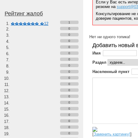
Если у Вас есть инте
резюме на
support@03
Рейтинг жалоб
Консультирование не 
доверие пациентов, к
1
������� �12
0
0
Нет ни одного топика!
0
Добавить новый 
0
Имя
0
0
Раздел
0
Населенный пункт
0
0
0
0
0
0
0
0
0
0
0
[
Заменить картинку!
]