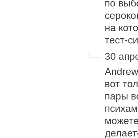
по выб
сероко
на кот
тест-
30 апре
Andrew
вот то
пары в
психам
можете
делает