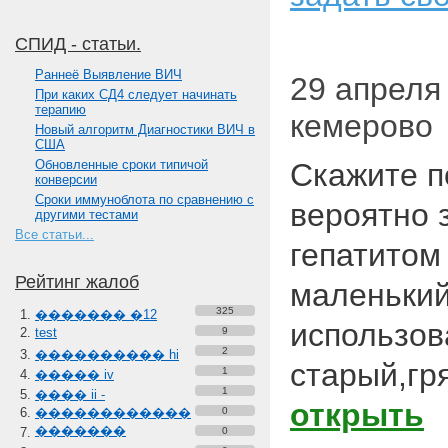
СПИД - статьи.
Paннеё Выявление ВИЧ
29 апреля 
При каких СД4 следует начинать
терапию
кемерово
Новый алгоритм Диагностики ВИЧ в
США
Обновленные сроки типичой
Скажите п
конверсии
Сроки иммуноблота по сравнению с
вероятно 
другими тестами
Все статьи...
гепатитом 
Рейтинг жалоб
маленький
325
������� �12
использов
test
9
2
���������� hi
старый,гр
1
����� iv
1
���� ii -
открыть
������������
0
�������
0