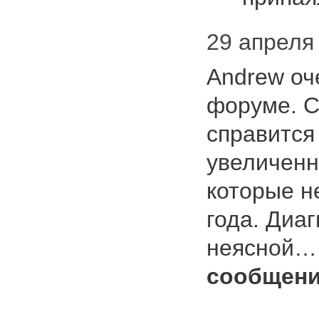
29 апреля 
Andrew оч
форуме. С
справится 
увеличен
которые н
года. Диа
неясной
сообщени