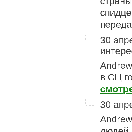
страны
спидце
перед
30 апре
интер
Andrew
в СЦ г
смотр
30 апре
Andrew
людей 