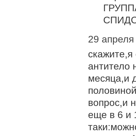
ГРУПП
СПИДО
29 апреля 
скажите,я
антитело 
месяца,и 
половиной
вопрос,и 
еще в 6 и 
таки:можн