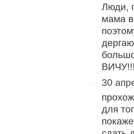
Люди, 
мама в
поэтом
дергаю
большо
ВИЧУ!!!
30 апре
прохо
для то
покаже
сдать 