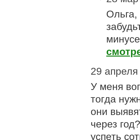
Ольга,
забудь
минусе
смотр
29 апреля 
У меня во
тогда нужн
они выявя
через год
успеть со