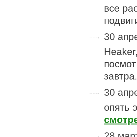
все ра
подви
30 апре
Heaker,
посмот
завтра
30 апре
опять 
смотр
28 март