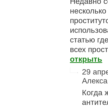
Недавно с
несколько
проститут
использов
статью гд
всех прос
открыть
29 апре
Алекс
Когда 
антите