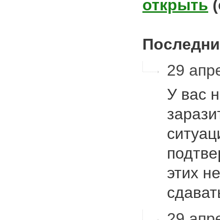
открыть
Последни
29 апре
У вас 
зарази
ситуац
подтве
этих н
сдават
29 апре