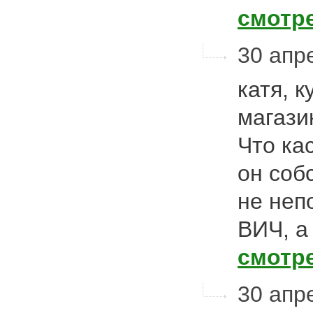
смотр
30 апре
катя, к
магази
Что ка
он соб
не неп
ВИЧ, а
смотр
30 апре