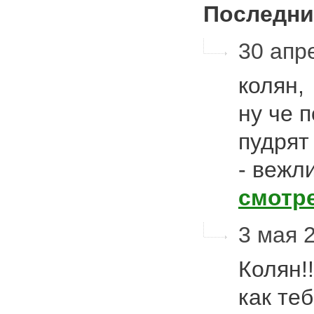
Последни
30 апре
колян,
ну че 
пудрят
- вежл
смотр
3 мая 2
Колян!
как теб