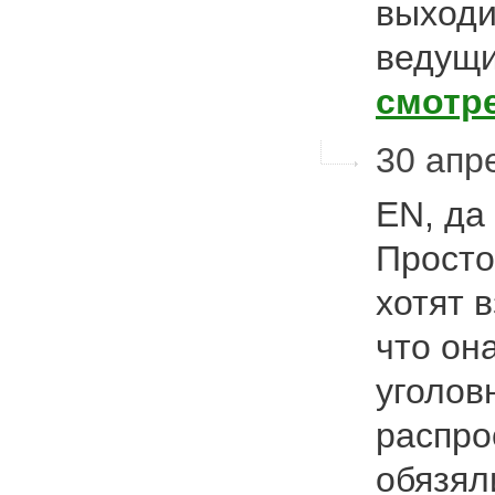
выходи
ведущи
смотр
30 апре
EN, да
Просто
хотят в
что он
уголов
распро
обязял