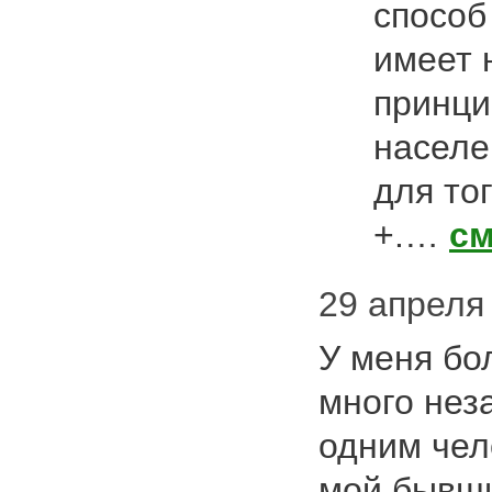
способ
имеет 
принци
населе
для то
+.…
см
29 апреля 
У меня бо
много нез
одним чел
мой бывши