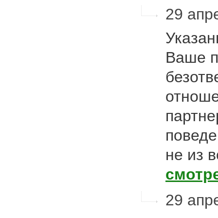
29 апре
Указан
Ваше п
безотв
отноше
партне
поведе
не из 
смотр
29 апре