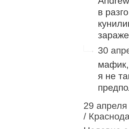
Andrew
в разго
кунили
зараже
30 апре
мафик,
я не т
предпо
29 апреля
/ Краснод