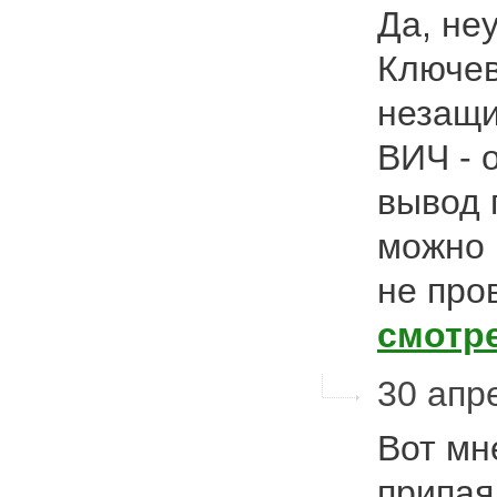
Да, не
Ключев
незащи
ВИЧ - 
вывод 
можно 
не про
смотр
30 апре
Вот мн
припая