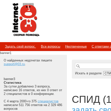
Internet
Скорая помощь
Задать свой вопрос.
Все вопросы
Неотвеченные
С ответами 
banner1
О найденных недочетах пишите
support@03.ru
.
Искать в разделе
banner3
Статистика
За сутки добавлено 3 вопроса,
написано 16 ответов, из них 0 ответ от
2 специалистов в 0 конференции.
СПИД (1
С 4 марта 2000-го 375
специалистов
написали 511 756 ответов на 2 329 486
задать св
вопросов