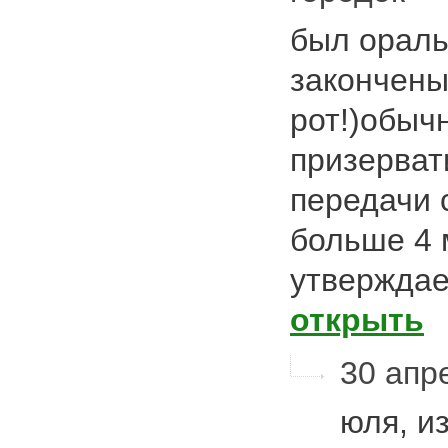
был ораль
закончены
рот!)обыч
призерват
передачи 
больше 4 
утверждае
открыть
30 апре
юля, и