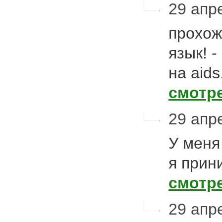
29 апре
прохож
язык! 
на aids
смотр
29 апре
У меня
я прин
смотр
29 апре