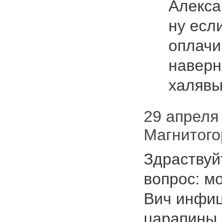
Алекс
ну есл
оплачи
наверн
халяв
29 апреля 
Магнитого
Здраствуй
вопрос: м
Вич инфи
царапины 