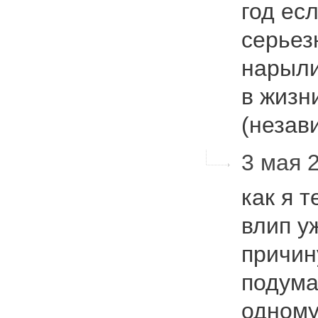
год ес
серьез
нарыли
в жизни
(неза
3 мая 2
как я 
влип у
причин
подума
одному