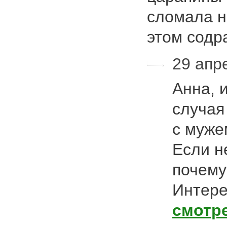
сломала н
этом сод
29 апре
Анна, 
случая
с муже
Если не
почему
Интере
смотр