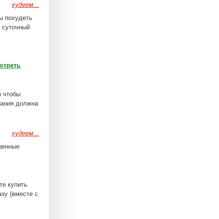
худеем...
ы похудеть
й суточный
отреть
о чтобы
тания должна
худеем...
ошенные
те купить
азу (вместе с