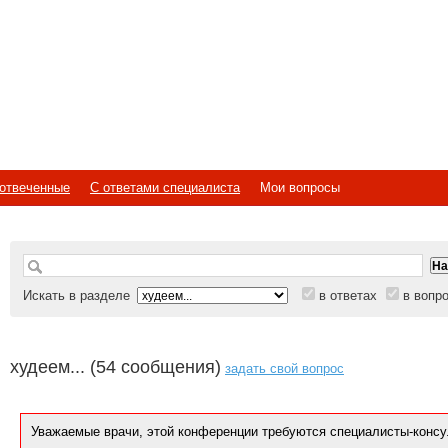
отвеченные
С ответами специалиста
Мои вопросы
Искать в разделе
в ответах
в вопр
худеем... (54 сообщения)
задать свой вопрос
Уважаемые врачи, этой конференции требуются специалисты-консу