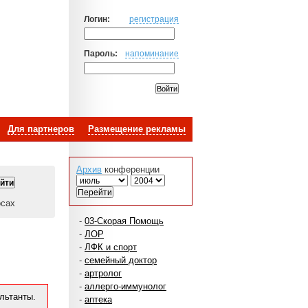
Логин:
регистрация
Пароль:
напоминание
Для партнеров
Размещение рекламы
Архив
конференции
осах
-
03-Скорая Помощь
-
ЛОР
-
ЛФК и спорт
-
семейный доктор
-
артролог
-
аллерго-иммунолог
льтанты.
-
аптека