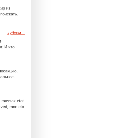
жир из
 поискать.
худеем...
в
г. И что
посакцию.
тальное-
i massaz etot
e ved, mne eto