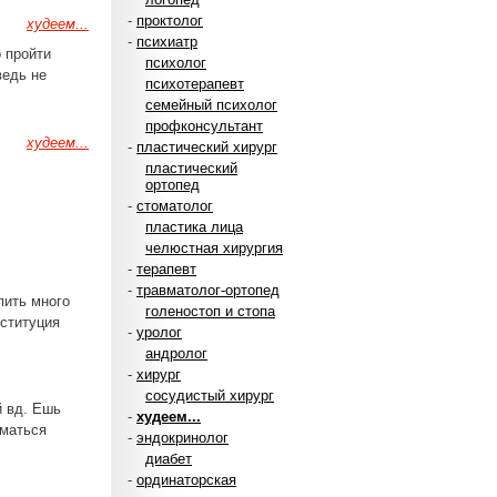
-
проктолог
худеем...
-
психиатр
 пройти
психолог
ведь не
психотерапевт
семейный психолог
профконсультант
худеем...
-
пластический хирург
пластический
ортопед
-
стоматолог
пластика лица
челюстная хирургия
-
терапевт
-
травматолог-ортопед
 пить много
голеностоп и стопа
нституция
-
уролог
андролог
-
хирург
сосудистый хирург
й вд. Ешь
-
худеем...
иматься
-
эндокринолог
диабет
-
ординаторская