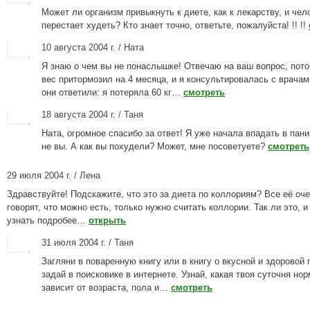
Может ли организм привыкнуть к диете, как к лекарству, и чел
перестает худеть? Кто знает точно, ответьте, пожалуйста! !! !!
10 августа 2004 г. / Ната
Я знаю о чем вы не понаслышке! Отвечаю на ваш вопрос, пото
вес притормозил на 4 месяца, и я консультировалась с врачам
они ответили: я потеряла 60 кг…
смотреть
18 августа 2004 г. / Таня
Ната, огромное спасибо за ответ! Я уже начала впадать в пани
не вы. А как вы похудели? Может, мне посоветуете?
смотреть
29 июля 2004 г. / Лена
Здравствуйте! Подскажите, что это за диета по коллориям? Все её оче
говорят, что можно есть, только нужно считать коллории. Так ли это, и
узнать подробее…
открыть
31 июля 2004 г. / Таня
Загляни в поваренную книгу или в книгу о вкусной и здоровой 
задай в поисковике в интернете. Узнай, какая твоя суточня нор
зависит от возраста, пола и…
смотреть