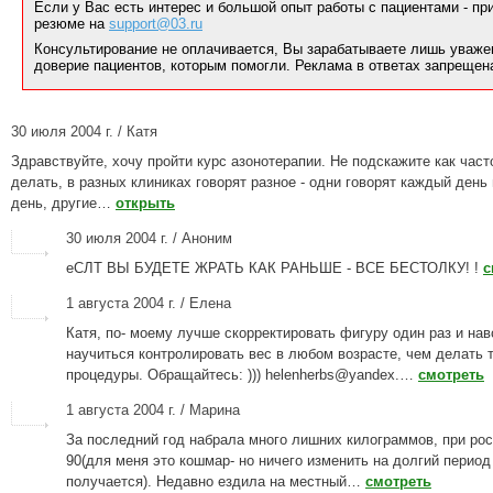
Если у Вас есть интерес и большой опыт работы с пациентами - п
резюме на
support@03.ru
Консультирование не оплачивается, Вы зарабатываете лишь уваже
доверие пациентов, которым помогли. Реклама в ответах запрещен
30 июля 2004 г. / Катя
Здравствуйте, хочу пройти курс азонотерапии. Не подскажите как част
делать, в разных клиниках говорят разное - одни говорят каждый день
день, другие…
открыть
30 июля 2004 г. / Аноним
еСЛТ ВЫ БУДЕТЕ ЖРАТЬ КАК РАНЬШЕ - ВСЕ БЕСТОЛКУ! !
с
1 августа 2004 г. / Елена
Катя, по- моему лучше скорректировать фигуру один раз и нав
научиться контролировать вес в любом возрасте, чем делать 
процедуры. Обращайтесь: ))) helenherbs@yandex.…
смотреть
1 августа 2004 г. / Марина
За последний год набрала много лишних килограммов, при рос
90(для меня это кошмар- но ничего изменить на долгий период
получается). Недавно ездила на местный…
смотреть