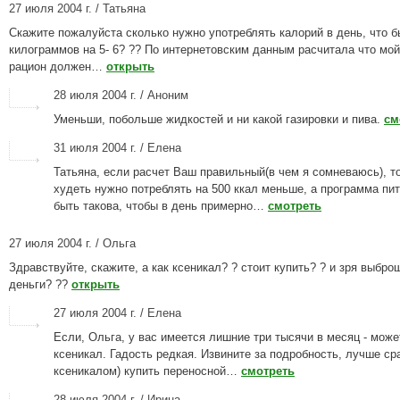
27 июля 2004 г. / Татьяна
Скажите пожалуйста сколько нужно употреблять калорий в день, что б
килограммов на 5- 6? ?? По интернетовским данным расчитала что мо
рацион должен…
открыть
28 июля 2004 г. / Аноним
Уменьши, побольше жидкостей и ни какой газировки и пива.
см
31 июля 2004 г. / Елена
Татьяна, если расчет Ваш правильный(в чем я сомневаюсь), т
худеть нужно потреблять на 500 ккал меньше, а программа пи
быть такова, чтобы в день примерно…
смотреть
27 июля 2004 г. / Ольга
Здравствуйте, скажите, а как ксеникал? ? стоит купить? ? и зря выбр
деньги? ??
открыть
27 июля 2004 г. / Елена
Если, Ольга, у вас имеется лишние три тысячи в месяц - може
ксеникал. Гадость редкая. Извините за подробность, лучше ср
ксеникалом) купить переносной…
смотреть
28 июля 2004 г. / Ирина