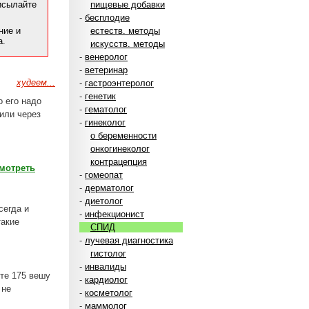
рисылайте
пищевые добавки
-
бесплодие
ние и
естеств. методы
а.
искусств. методы
-
венеролог
-
ветеринар
худеем...
-
гастроэнтеролог
-
генетик
о его надо
-
гематолог
 или через
-
гинеколог
о беременности
онкогинеколог
контрацепция
мотреть
-
гомеопат
-
дерматолог
-
диетолог
сегда и
-
инфекционист
такие
СПИД
-
лучевая диагностика
гистолог
-
инвалиды
те 175 вешу
-
кардиолог
 не
-
косметолог
-
маммолог