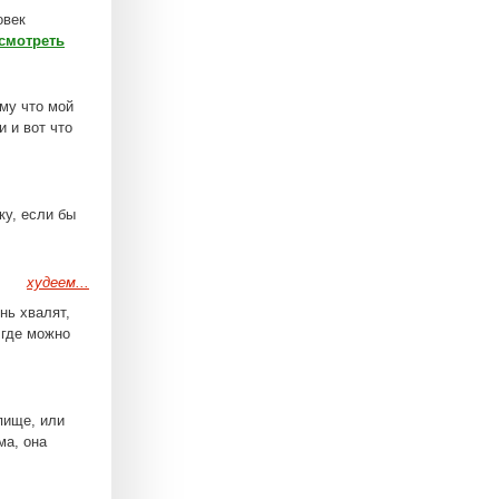
овек
смотреть
му что мой
и и вот что
ку, если бы
худеем...
нь хвалят,
 где можно
пище, или
ма, она