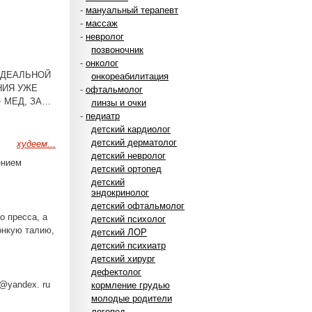
-
мануальный терапевт
-
массаж
-
невролог
позвоночник
-
онколог
ИДЕАЛЬНОЙ
онкореабилитация
НИЯ УЖЕ
-
офтальмолог
 МЕД, ЗА…
линзы и очки
-
педиатр
детский кардиолог
детский дерматолог
худеем...
детский невролог
ением
детский ортопед
детский
эндокринолог
детский офтальмолог
о пресса, а
детский психолог
онкую талию,
детский ЛОР
детский психиатр
детский хирург
дефектолог
s@yandex. ru
кормление грудью
молодые родители
логопед