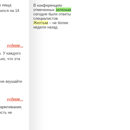
о пища
В конференциях
отмеченных
зеленым
вился на 14
сегодня были ответы
специалистов.
Желтым
– не более
недели назад.
худеем...
. У каждого
но, что эта
 не вкушайте
худеем...
кармливания,
есть не