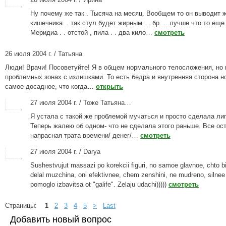
Ну почему же так . Тысяча на месяц. Вообщем то он выводит 
кишечника. . так стул будет жирным . . бр. .. лучше что то еще
Меридиа . . отстой , пила . . два кило…
смотреть
26 июля 2004 г. / Татьяна
Люди! Врачи! Посоветуйте! Я в общем нормального телосложения, но 
проблемных зонах с излишками. То есть бедра и внутренняя сторона но
самое досадное, что когда…
открыть
27 июля 2004 г. / Тоже Татьяна…
Я устала с такой же проблемой мучаться и просто сделала ли
Теперь жалею об одном- что не сделала этого раньше. Все ос
напрасная трата времени/ денег/…
смотреть
27 июля 2004 г. / Darya
Sushestvujut massazi po korekcii figuri, no samoe glavnoe, chto b
delal muzchina, oni efektivnee, chem zenshini, ne mudreno, silne
pomoglo izbavitsa ot "galife". Zelaju udachi)))))
смотреть
Страницы:
1
2
3
4
5
>
Last
Добавить новый вопрос