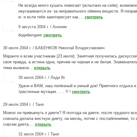
Не всегда много кушать помогает (испытано на себе), возможн
неусваивается из- за неправильного обмена веществ. Я попра
кг. и если тебя заинтересует как,…
смотреть
9 августа 2004 г. / Аноним
бодибилдинг
смотреть
30 июля 2004 г. / БАБЕНКОВ Николай Владиславович
Маранте и всем участникам (23 июля): Занятная получилась дискуссия
своя правда, а истина одна, причем не черная и не белая. Знаменатель
тема вызвала…
открыть
30 июля 2004 г. / Леди Bi
Удачи и ВАМ, наш любезный и умный док! Приятного отдыха и
трасгенные мутации. .. .. !! !
смотреть
29 июля 2004 г. / Таня
Можно ли привыкнуть к диете? Я полгода на диете, после грудного вс
сначала делала жесткую диету, на месяц, потом с послаблениями, то 
совсем диета,…
открыть
31 июля 2004 г. / Таня