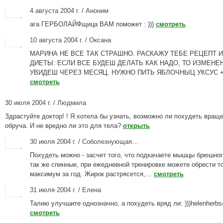
4 августа 2004 г. / Аноним
ага ГЕРБОЛАЙФщица ВАМ поможет : )))
смотреть
10 августа 2004 г. / Оксана
МАРИНА НЕ ВСЕ ТАК СТРАШНО. РАСКАЖУ ТЕБЕ РЕЦЕПТ 
ДИЕТЫ: ЕСЛИ ВСЕ БУДЕШ ДЕЛАТЬ КАК НАДО, ТО ИЗМЕНЕ
УВИДЕШ ЧЕРЕЗ МЕСЯЦ. НУЖНО ПИТЬ ЯБЛОЧНЫЦ УКСУС +
смотреть
30 июля 2004 г. / Людмила
Здрастуйте доктор! ! Я хотела бы узнать, возможно ли похудеть вращ
обруча. И не вредно ли это для тела?
открыть
30 июля 2004 г. / Соболезнующая…
Похудеть можно - засчет того, что подкачаете мышцы брюшног
так же спинные, при ежедневной тренировке можете обрести т
максимум за год. Жирок растрясется,…
смотреть
31 июля 2004 г. / Елена
Талию улучшите однозначно, а похудеть вряд ли: )))helenherb
смотреть