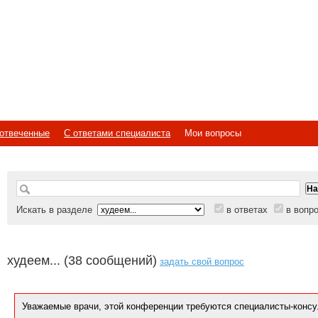
отвеченные
С ответами специалиста
Мои вопросы
Искать в разделе
в ответах
в вопр
худеем... (38 сообщений)
задать свой вопрос
Уважаемые врачи, этой конференции требуются специалисты-консу