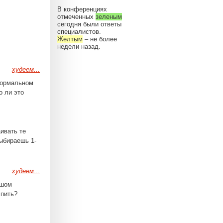
В конференциях
отмеченных
зеленым
сегодня были ответы
специалистов.
Желтым
– не более
недели назад.
худеем...
нормальном
о ли это
аивать те
Выбираешь 1-
худеем...
ьшом
 пить?