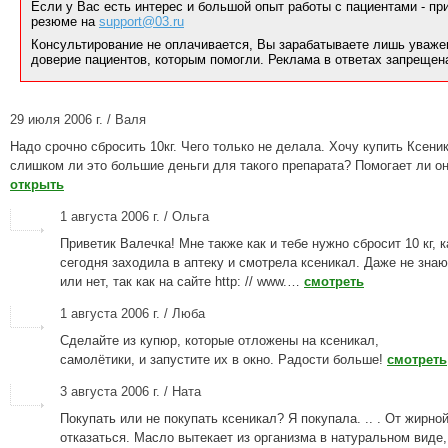
Если у Вас есть интерес и большой опыт работы с пациентами - п
резюме на
support@03.ru
Консультирование не оплачивается, Вы зарабатываете лишь уваже
доверие пациентов, которым помогли. Реклама в ответах запрещен
29 июля 2006 г. / Валя
Надо срочно сбросить 10кг. Чего только не делала. Хочу купить Ксени
слишком ли это большие деньги для такого препарата? Помогает ли он
открыть
1 августа 2006 г. / Ольга
Приветик Валечка! Мне также как и тебе нужно сбросит 10 кг, к
сегодня заходила в аптеку и смотрела ксеникал. Даже не знаю
или нет, так как на сайте http: // www.…
смотреть
1 августа 2006 г. / Люба
Сделайте из купюр, которые отложены на ксеникал,
самолётики, и запустите их в окно. Радости больше!
смотреть
3 августа 2006 г. / Ната
Покупать или не покупать ксеникал? Я покупала. .. . От жирн
отказаться. Масло вытекает из организма в натуральном виде,