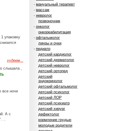
-
мануальный терапевт
-
массаж
-
невролог
позвоночник
-
онколог
онкореабилитация
и 1 упаковку
-
офтальмолог
 снизился
линзы и очки
-
педиатр
детский кардиолог
детский дерматолог
худеем...
детский невролог
то слышала ,
детский ортопед
ть
детский
эндокринолог
детский офтальмолог
 все ночи
детский психолог
детский ЛОР
детский психиатр
детский хирург
ый. А с
дефектолог
. ..
кормление грудью
молодые родители
логопед