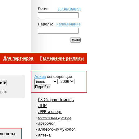
Логин:
регистрация
Пароль:
напоминание
Для партнеров
Размещение рекламы
Архив
конференции
осах
-
03-Скорая Помощь
-
ЛОР
-
ЛФК и спорт
-
семейный доктор
-
артролог
-
аллерго-иммунолог
льтанты.
-
аптека