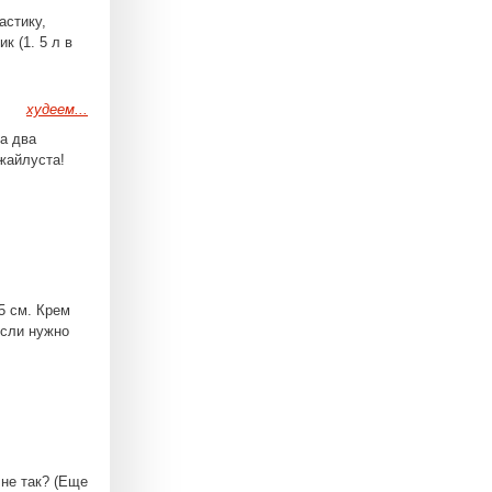
астику,
к (1. 5 л в
худеем...
на два
ожайлуста!
5 см. Крем
Если нужно
 не так? (Еще