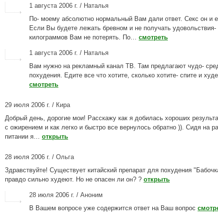
1 августа 2006 г. / Наталья
По- моему абсолютно нормальный Вам дали ответ. Секс он и е
Если Вы будете лежать бревном и не получать удовольствия-
килограммов Вам не потерять. По…
смотреть
1 августа 2006 г. / Наталья
Вам нужно на рекламный канал ТВ. Там предлагают чудо- сре
похудения. Едите все что хотите, сколько хотите- спите и худе
смотреть
29 июля 2006 г. / Кира
Добрый день, дорогие мои! Расскажу как я добилась хороших результа
с ожирением и как легко и быстро все вернулось обратно )). Сидя на 
питании я…
открыть
28 июля 2006 г. / Ольга
Здравствуйте! Существует китайский препарат для похудения "Бабочк
правдо сильно худеют. Но не опасен ли он? ?
открыть
28 июля 2006 г. / Аноним
В Вашем вопросе уже содержится ответ на Ваш вопрос
смотр