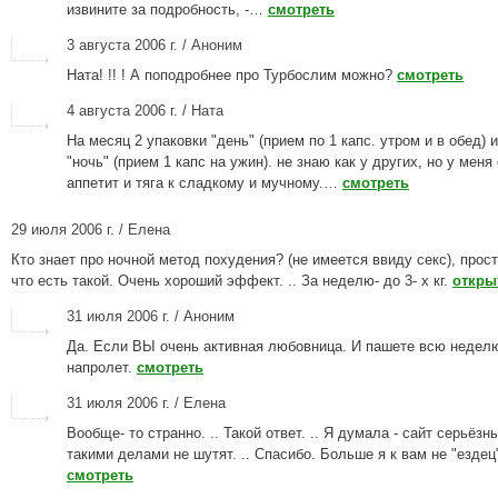
извините за подробность, -…
смотреть
3 августа 2006 г. / Аноним
Ната! !! ! А поподробнее про Турбослим можно?
смотреть
4 августа 2006 г. / Ната
На месяц 2 упаковки "день" (прием по 1 капс. утром и в обед) 
"ночь" (прием 1 капс на ужин). не знаю как у других, но у меня
аппетит и тяга к сладкому и мучному.…
смотреть
29 июля 2006 г. / Елена
Кто знает про ночной метод похудения? (не имеется ввиду секс), прос
что есть такой. Очень хороший эффект. .. За неделю- до 3- х кг.
откры
31 июля 2006 г. / Аноним
Да. Если ВЫ очень активная любовница. И пашете всю неделю
напролет.
смотреть
31 июля 2006 г. / Елена
Вообще- то странно. .. Такой ответ. .. Я думала - сайт серьёзн
такими делами не шутят. .. Спасибо. Больше я к вам не "ездец"
смотреть