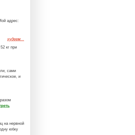
Мой адрес:
худеем...
52 кг при
ли, сами
гическое, и
 разом
треть
сяц на нервной
 одну юбку