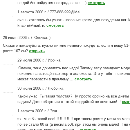
не дай бог найдутся пострадавшие. .. )
смотреть
1 августа 2006 г. / 777-888-999@Mai…
очень хотелось бы узнать название крема для похудения ног. 
knat- n@mail. ru
смотреть
26 июля 2006 г. / Юлечка:-)
Скажите пожалуйста, нужно ли мне немного похудеть, если я вешу 51- 
росте 167 см?
открыть
29 июля 2006 г. / Ирочка
Юлечка, тебе добавлять вес надо! Такому весу завидуют моде
похожие на истощённых жертв холокоста. Это у тебя - психоло
может перерасти в проблему.…
смотреть
30 июля 2006 г. / Любочка
Какой ужас! Ты такая толстая? Ну просто срочно на все диеты
садись! Даже общаться с такой жирдяйкой не хочеться! !!
смо
1 августа 2006 г. / Эля
эх, мне бы такой вес! !! !! !! !! !! при твоем росте у меня за ме
почве стало 80 кг (а весила 60), при этом ем очень мало! !! ни
одеть не могу, пришлось менять…
смотреть