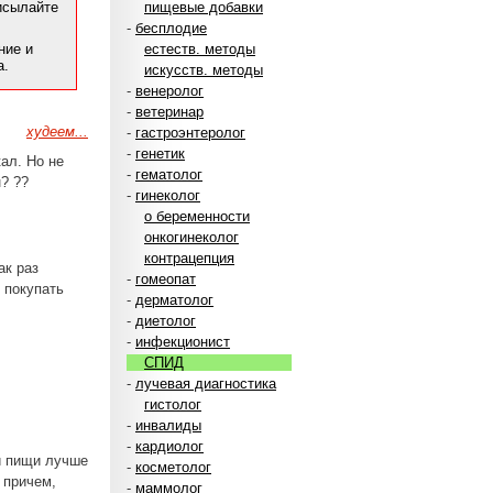
рисылайте
пищевые добавки
-
бесплодие
ние и
естеств. методы
а.
искусств. методы
-
венеролог
-
ветеринар
худеем...
-
гастроэнтеролог
-
генетик
кал. Но не
-
гематолог
? ??
-
гинеколог
о беременности
онкогинеколог
контрацепция
ак раз
-
гомеопат
 покупать
-
дерматолог
-
диетолог
-
инфекционист
СПИД
-
лучевая диагностика
гистолог
-
инвалиды
-
кардиолог
ой пищи лучше
-
косметолог
 причем,
-
маммолог