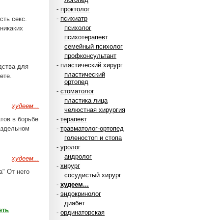
-
проктолог
-
психиатр
сть секс.
психолог
 никаких
психотерапевт
семейный психолог
профконсультант
-
пластический хирург
дства для
пластический
ете.
ортопед
-
стоматолог
пластика лица
худеем...
челюстная хирургия
тов в борьбе
-
терапевт
раздельном
-
травматолог-ортопед
голеностоп и стопа
-
уролог
андролог
худеем...
-
хирург
а" От него
сосудистый хирург
-
худеем...
-
эндокринолог
диабет
еть
-
ординаторская