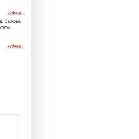
худеем...
д. Сайкова,
ьтаты.
худеем...