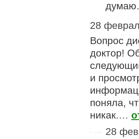
дума
28 февраля
Вопрос ди
доктор! О
следующим
и просмот
информаци
поняла, ч
никак.…
о
28 февр