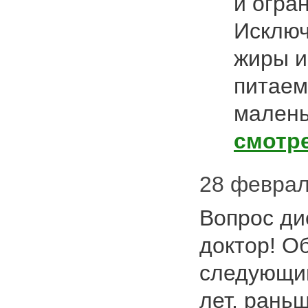
и огра
Исклю
жиры и
питаем
малень
смотр
28 февраля
Вопрос ди
доктор! О
следующим
лет, раньш