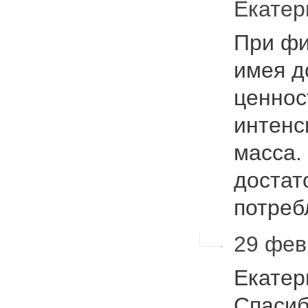
Екате
При фи
имея д
ценнос
интенс
масса.
достат
потре
29 февр
Екатер
Спасиб