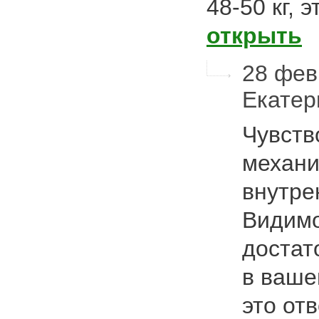
48-50 кг,
открыть
28 февр
Екате
Чувств
механи
внутре
Видимо
достат
в ваше
это от