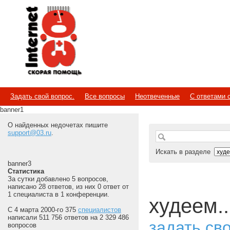
Internet
Скорая помощь
Задать свой вопрос.
Все вопросы
Неотвеченные
С ответами 
banner1
О найденных недочетах пишите
support@03.ru
.
Искать в разделе
banner3
Статистика
За сутки добавлено 5 вопросов,
написано 28 ответов, из них 0 ответ от
1 специалиста в 1 конференции.
худеем..
С 4 марта 2000-го 375
специалистов
написали 511 756 ответов на 2 329 486
задать св
вопросов