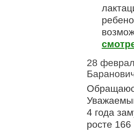
лактац
ребено
возмож
смотр
28 февраля
Баранови
Обращаюсь
Уважаемый
4 года зам
росте 166