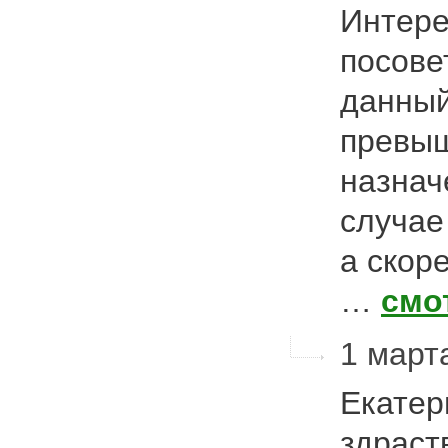
Интере
посове
данный
превыш
назнач
случае
а скор
…
смо
1 марта
Екатер
здраст