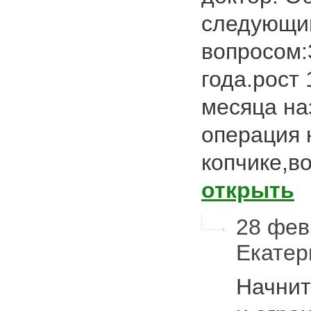
следующи
вопросом:
года.рост 
месяца на
операция 
копчике,в
открыть
28 февр
Екате
Начнит