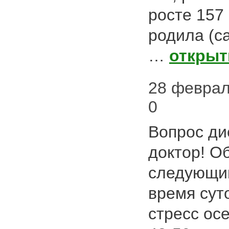
росте 157 
родила (с
…
открыт
28 февраля
0
Вопрос ди
доктор! О
следующи
время сут
стресс ос