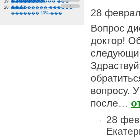
� �������
����������� ���
��-10
7
���������-������
28 февраля
������� 10%-���
Вопрос ди
доктор! О
следующи
Здраствуй
обратитьс
вопросу. 
после…
о
28 февр
Екате