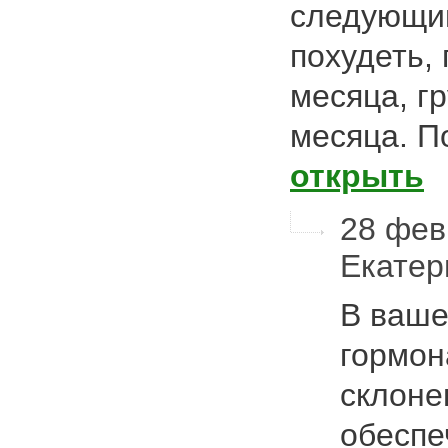
следующим
похудеть,
месяца, г
месяца. 
открыть
28 февр
Екате
В ваше
гормон
склоне
обеспе