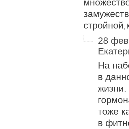
множество
замужеств
стройной
28 февр
Екате
На наб
в данн
жизни.
гормон
тоже к
в фитн