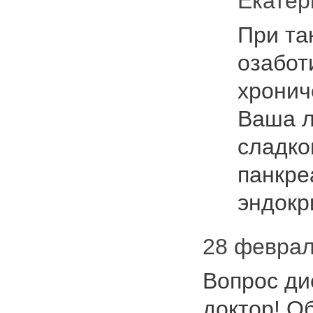
Екате
При та
озабот
хронич
Ваша л
сладко
панкре
эндокр
28 февраля
Вопрос ди
доктор! О