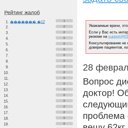
Рейтинг жалоб
1
������� �12
Уважаемые врачи, это
0
Если у Вас есть инте
0
резюме на
support@03
0
Консультирование не 
0
доверие пациентов, к
0
0
0
28 февраля
0
0
0
Вопрос ди
0
0
доктор! О
0
0
следующим
0
0
проблема 
0
0
вешу 62кг.