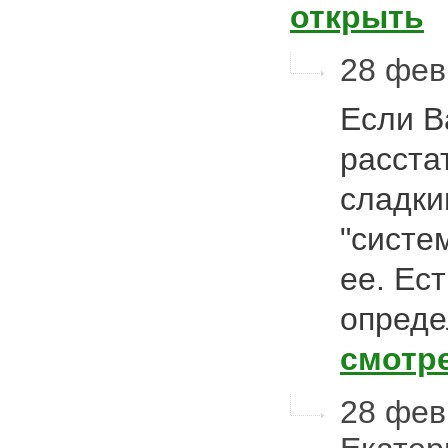
открыть
28 фев
Если В
расста
сладки
"систе
ее. Ес
опреде
смотр
28 февр