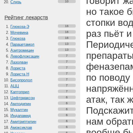
говорит ж
Слизь
10
но такое б
Рейтинг лекарств
стопки вод
Глюкоза-Э
16
раз пьёт 
Мочевина
16
Глюкоза
16
Периодиче
Парацетамол
13
Азитромицин
13
препараты
Левофлоксацин
7
Лазолван
7
феназепам
Лориста
7
Лориста Н
7
по поводу
Бисопролол
7
напряжённ
АЦЦ
7
Каптоприл
7
атак, так 
Цефтриаксон
6
Амлодипин
6
Подскажит
Мукалтин
6
Индапамид
6
нам обрат
Амитриптилин
6
Амоксиклав
6
вообще бы
5