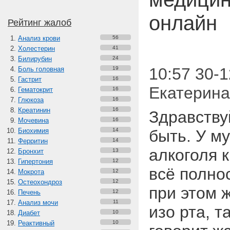
онлайн
Рейтинг жалоб
Анализ крови
56
Холестерин
41
Билирубин
24
10:57 30-1
Боль головная
19
Гастрит
16
Екатерина
Гематокрит
16
Глюкоза
16
Креатинин
16
Здравству
Мочевина
16
Биохимия
14
быть. У м
Ферритин
14
алкоголя 
Бронхит
13
Гипертония
12
всё полно
Мокрота
12
Остеохондроз
12
при этом 
Печень
12
Анализ мочи
11
изо рта, т
Диабет
10
Реактивный
10