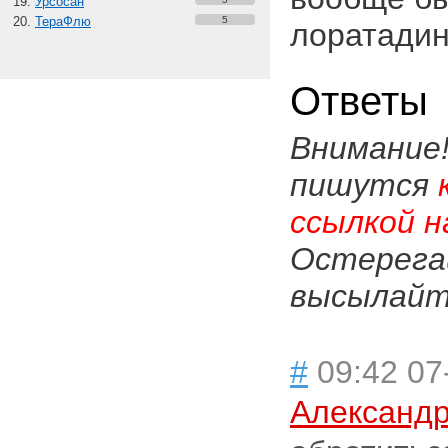
Урсосан
ТераФлю
5
лоратадин
Ответы
Внимание
пишутся
ссылкой н
Остерега
высылайте
#
09:42 07
Александр