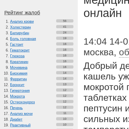
онлайн
Рейтинг жалоб
Анализ крови
56
Холестерин
41
Билирубин
24
14:04 14-0
Боль головная
19
Гастрит
16
москва
,
об
Гематокрит
16
Глюкоза
16
Креатинин
16
Добрый де
Мочевина
16
Биохимия
14
кашель уж
Ферритин
14
мокротой 
Бронхит
13
Гипертония
12
таблетках 
Мокрота
12
Остеохондроз
12
пептусин и
Печень
12
Анализ мочи
11
сильных и
Диабет
10
Реактивный
10