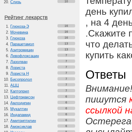
температур
Слизь
10
день купи
Рейтинг лекарств
, на 4 де
Глюкоза-Э
16
.Скажите 
Мочевина
16
Глюкоза
16
что делат
Парацетамол
13
Азитромицин
13
купить как
Левофлоксацин
7
Лазолван
7
Лориста
7
Ответы
Лориста Н
7
Бисопролол
7
АЦЦ
7
Внимание
Каптоприл
7
пишутся
Цефтриаксон
6
Амлодипин
6
ссылкой н
Мукалтин
6
Индапамид
6
Остерега
Амитриптилин
6
Амоксиклав
6
5