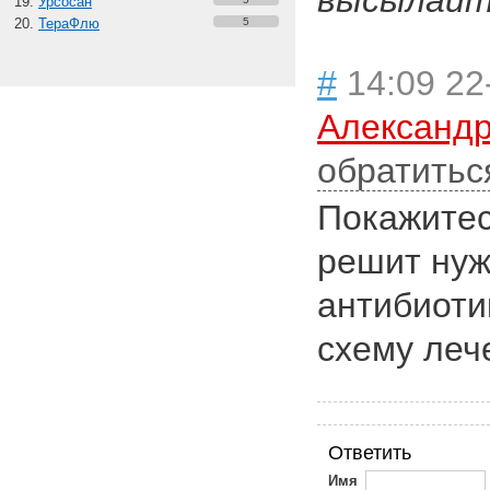
высылайте
Урсосан
ТераФлю
5
#
14:09 22
Александр
обратитьс
Покажитес
решит нуж
антибиоти
схему леч
Ответить
Имя