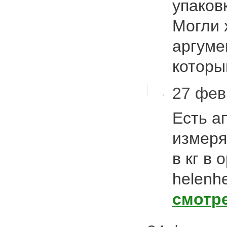
упаков
Могли 
аргумен
котор
27 февр
Eсть а
измеря
в кг в 
helenh
смотр