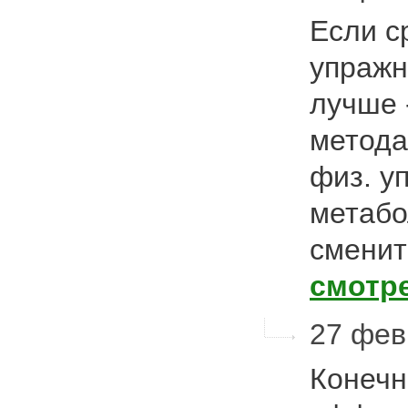
Если с
упражн
лучше -
метода
физ. у
метабо
сменит
смотр
27 февр
Конечн