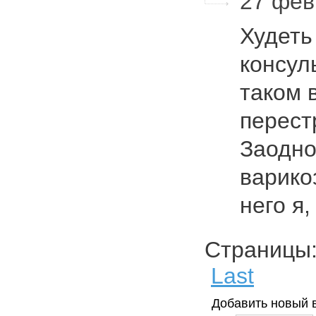
27 февр
Худеть
консул
таком 
перест
Заодно
варико
него я
Страниц
Last
Добавить новый 