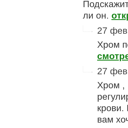
Подскажит
ли он.
отк
27 фев
Хром п
смотр
27 фев
Хром , 
регули
крови.
вам хо