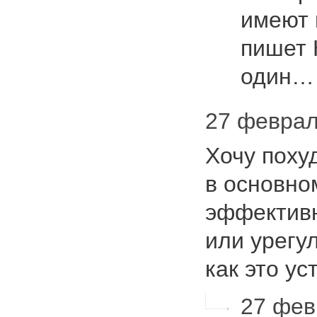
имеют 
пишет 
один
27 февраля
Хочу поху
в основно
эффективн
или урегу
как это у
27 фев