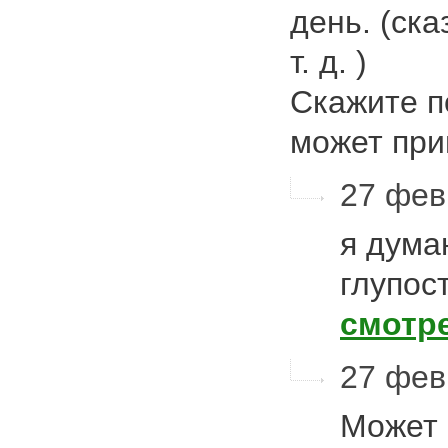
день. (ска
т. д. )
Скажите п
может пр
27 фев
я дума
глупост
смотр
27 фев
Может 