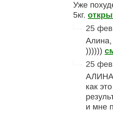
Уже похуде
5кг.
откры
25 фев
Алина,
))))))
с
25 фев
АЛИНА,
как эт
резуль
и мне 