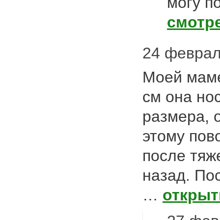
могу п
смотр
24 февраля
Моей маме
см она но
размера, 
этому пов
после тяж
назад. Пос
…
открыт