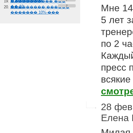
� �������
����������� ���
Мне 14
��-10
7
���������-������
������� 10%-���
5 лет 
тренер
по 2 ч
Каждый
пресс 
всякие
смотр
28 фев
Елена
Милая,