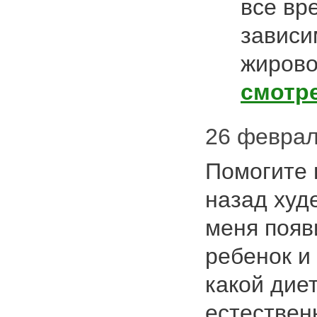
все вр
зависи
жиров
смотр
26 февраля
Помогите 
назад худе
меня появ
ребенок и
какой диет
естествен