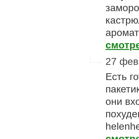
заморо
кастрю
аромат
смотр
27 фев
Есть г
пакети
они вх
похуде
helenh
смотр