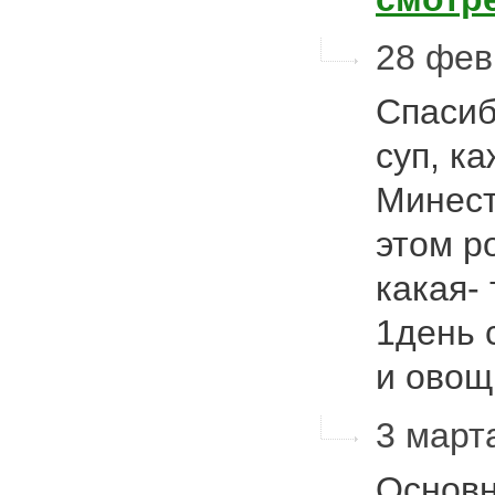
28 фев
Спасиб
суп, к
Минест
этом р
какая- 
1день 
и овощ
3 марта
Основн