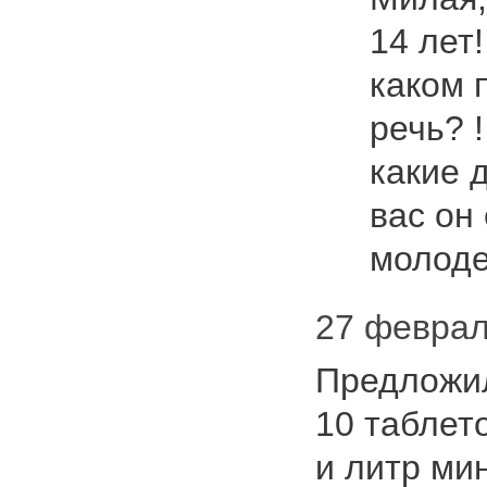
14 лет!
каком 
речь? 
какие д
вас он 
молод
27 феврал
Предложил
10 таблет
и литр ми