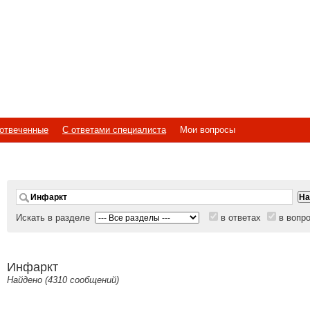
отвеченные
С ответами специалиста
Мои вопросы
Искать в разделе
в ответах
в вопр
Инфаркт
Найдено (4310 сообщений)