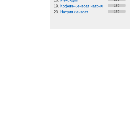
Мексидол
Кофеин-бензоат натрия
135
Натрия бензоат
135