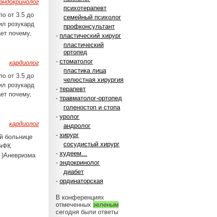
эндокринолог
психотерапевт
ло от 3.5 до
семейный психолог
чил розукард
профконсультант
ает почему,
-
пластический хирург
пластический
ортопед
-
стоматолог
кардиолог
пластика лица
ло от 3.5 до
челюстная хирургия
чил розукард
-
терапевт
ает почему,
-
травматолог-ортопед
голеностоп и стопа
-
уролог
кардиолог
андролог
-
хирург
ой больнице
сосудистый хирург
ияФК
-
худеем...
8 )Аневризма
-
эндокринолог
диабет
-
ординаторская
В конференциях
отмеченных
зеленым
сегодня были ответы