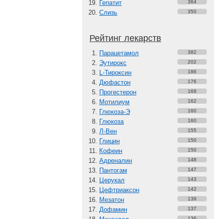
Гепатит
364
Слизь
350
Рейтинг лекарств
Парацетамол
382
Эутирокс
202
L-Тироксин
186
Дюфастон
176
Прогестерон
168
Мотилиум
162
Глюкоза-Э
160
Глюкоза
160
Л-Вен
155
Глицин
150
Кофеин
150
Адреналин
148
Пантогам
147
Церукал
143
Цефтриаксон
142
Мезатон
139
Дофамин
137
136