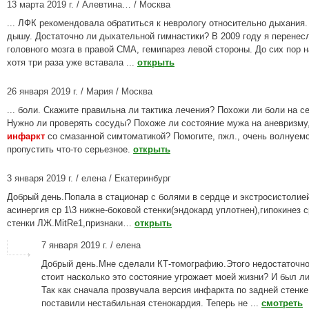
13 марта 2019 г. / Алевтина… / Москва
... ЛФК рекомендовала обратиться к неврологу относительно дыхания.
дышу. Достаточно ли дыхательной гимнастики? В 2009 году я перене
головного мозга в правой СМА, гемипарез левой стороны. До сих пор н
хотя три раза уже вставала ...
открыть
26 января 2019 г. / Мария / Москва
... боли. Скажите правильна ли тактика лечения? Похожи ли боли на 
Нужно ли проверять сосуды? Похоже ли состояние мужа на аневризму
инфаркт
со смазанной симтоматикой? Помогите, пжл., очень волнуем
пропустить что-то серьезное.
открыть
3 января 2019 г. / елена / Екатеринбург
Добрый день.Попала в стационар с болями в сердце и экстросистолией.
асинергия ср 1\3 нижне-боковой стенки(эндокард уплотнен),гипокинез с
стенки ЛЖ.MitRe1,признаки…
открыть
7 января 2019 г. / елена
Добрый день.Мне сделали КТ-томографию.Этого недостаточн
стоит насколько это состояние угрожает моей жизни? И был л
Так как сначала прозвучала версия инфаркта по задней стенке
поставили нестабильная стенокардия. Теперь не ...
смотреть