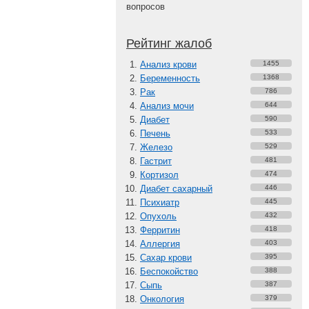
вопросов
Рейтинг жалоб
Анализ крови
1455
Беременность
1368
Рак
786
Анализ мочи
644
Диабет
590
Печень
533
Железо
529
Гастрит
481
Кортизол
474
Диабет сахарный
446
Психиатр
445
Опухоль
432
Ферритин
418
Аллергия
403
Сахар крови
395
Беспокойство
388
Сыпь
387
Онкология
379