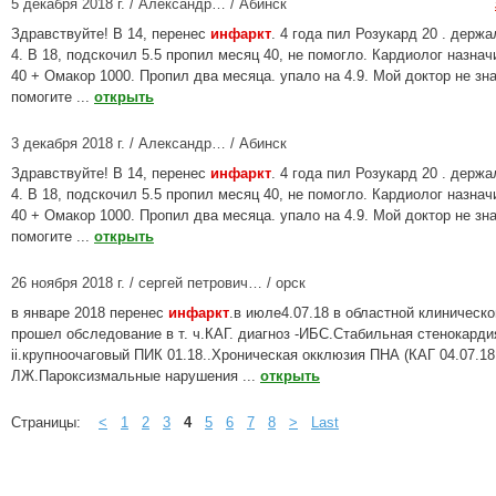
5 декабря 2018 г. / Александр… / Абинск
Здравствуйте! В 14, перенес
инфаркт
. 4 года пил Розукард 20 . держа
4. В 18, подскочил 5.5 пропил месяц 40, не помогло. Кардиолог назна
40 + Омакор 1000. Пропил два месяца. упало на 4.9. Мой доктор не зн
помогите ...
открыть
3 декабря 2018 г. / Александр… / Абинск
Здравствуйте! В 14, перенес
инфаркт
. 4 года пил Розукард 20 . держа
4. В 18, подскочил 5.5 пропил месяц 40, не помогло. Кардиолог назна
40 + Омакор 1000. Пропил два месяца. упало на 4.9. Мой доктор не зн
помогите ...
открыть
26 ноября 2018 г. / сергей петрович… / орск
в январе 2018 перенес
инфаркт
.в июле4.07.18 в областной клиническ
прошел обследование в т. ч.КАГ. диагноз -ИБС.Стабильная стенокард
ii.крупноочаговый ПИК 01.18..Хроническая окклюзия ПНА (КАГ 04.07.1
ЛЖ.Пароксизмальные нарушения ...
открыть
Страницы:
<
1
2
3
4
5
6
7
8
>
Last