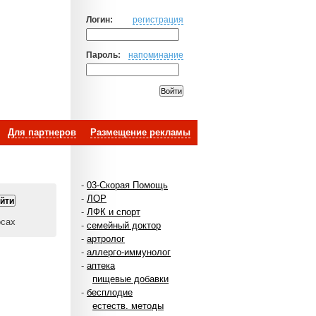
Логин:
регистрация
Пароль:
напоминание
Для партнеров
Размещение рекламы
-
03-Скорая Помощь
-
ЛОР
-
ЛФК и спорт
осах
-
семейный доктор
-
артролог
-
аллерго-иммунолог
-
аптека
пищевые добавки
-
бесплодие
естеств. методы