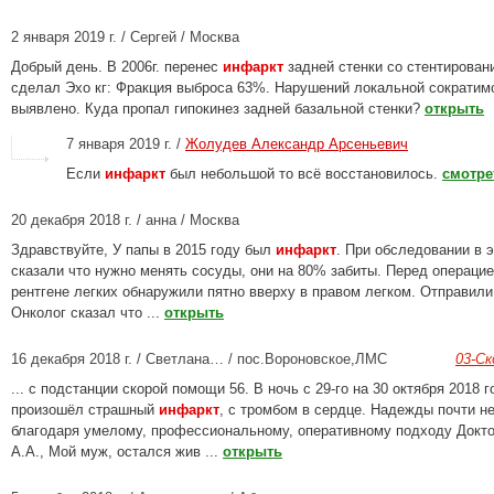
2 января 2019 г. / Сергей / Москва
Добрый день. В 2006г. перенес
инфаркт
задней стенки со стентирован
сделал Эхо кг: Фракция выброса 63%. Нарушений локальной сократим
выявлено. Куда пропал гипокинез задней базальной стенки?
открыть
7 января 2019 г. /
Жолудев Александр Арсеньевич
Если
инфаркт
был небольшой то всё восстановилось.
смотре
20 декабря 2018 г. / анна / Москва
Здравствуйте, У папы в 2015 году был
инфаркт
. При обследовании в 
сказали что нужно менять сосуды, они на 80% забиты. Перед операцие
рентгене легких обнаружили пятно вверху в правом легком. Отправили 
Онколог сказал что ...
открыть
16 декабря 2018 г. / Светлана… / пос.Вороновское,ЛМС
03-С
... с подстанции скорой помощи 56. В ночь с 29-го на 30 октября 2018 
произошёл страшный
инфаркт
, с тромбом в сердце. Надежды почти н
благодаря умелому, профессиональному, оперативному подходу Докт
А.А., Мой муж, остался жив ...
открыть