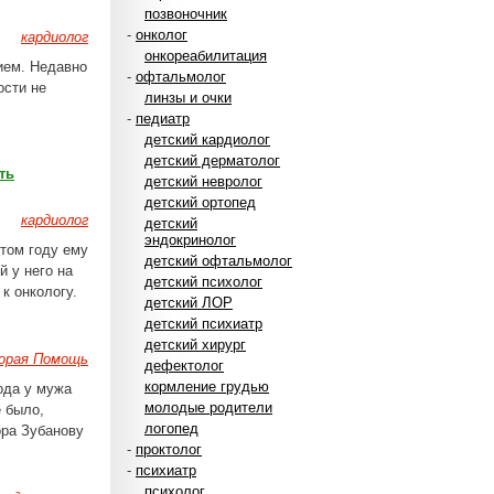
позвоночник
-
онколог
кардиолог
онкореабилитация
ием. Недавно
-
офтальмолог
ости не
линзы и очки
-
педиатр
детский кардиолог
детский дерматолог
ть
детский невролог
детский ортопед
кардиолог
детский
эндокринолог
этом году ему
детский офтальмолог
й у него на
детский психолог
к онкологу.
детский ЛОР
детский психиатр
детский хирург
корая Помощь
дефектолог
кормление грудью
года у мужа
молодые родители
е было,
логопед
ора Зубанову
-
проктолог
-
психиатр
психолог