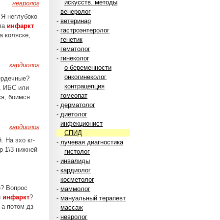
искусств. методы
невролог
-
венеролог
 Я неглубоко
-
ветеринар
сла
инфаркт
-
гастроэнтеролог
а коляске,
-
генетик
-
гематолог
-
гинеколог
кардиолог
о беременности
онкогинеколог
сердечные?
контрацепция
, ИБС или
-
гомеопат
ся, боимся
-
дерматолог
-
диетолог
-
инфекционист
кардиолог
СПИД
 На эхо кг-
-
лучевая диагностика
р 1\3 нижней
гистолог
-
инвалиды
-
кардиолог
-
косметолог
о? Вопрос
-
маммолог
и
инфаркт
?
-
мануальный терапевт
 а потом дз
-
массаж
-
невролог